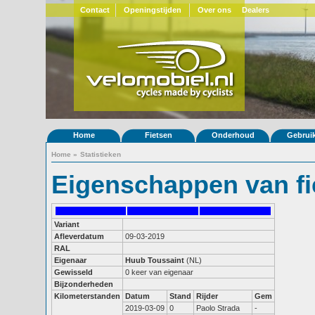
Contact
Openingstijden
Over ons
Dealers
Home
Fietsen
Onderhoud
Gebrui
Home
»
Statistieken
Eigenschappen van fi
Variant
Afleverdatum
09-03-2019
RAL
Eigenaar
Huub Toussaint
(NL)
Gewisseld
0 keer van eigenaar
Bijzonderheden
Kilometerstanden
Datum
Stand
Rijder
Gem
2019-03-09
0
Paolo Strada
-