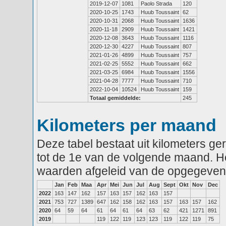
2019-12-07
1081
Paolo Strada
120
2020-10-25
1743
Huub Toussaint
62
2020-10-31
2068
Huub Toussaint
1636
2020-11-18
2909
Huub Toussaint
1421
2020-12-08
3643
Huub Toussaint
1116
2020-12-30
4227
Huub Toussaint
807
2021-01-26
4899
Huub Toussaint
757
2021-02-25
5552
Huub Toussaint
662
2021-03-25
6984
Huub Toussaint
1556
2021-04-28
7777
Huub Toussaint
710
2022-10-04
10524
Huub Toussaint
159
Totaal gemiddelde:
245
Kilometers per maand
Deze tabel bestaat uit kilometers g
tot de 1e van de volgende maand. He
waarden afgeleid van de opgegeven
Jan
Feb
Maa
Apr
Mei
Jun
Jul
Aug
Sept
Okt
Nov
Dec
2022
163
147
162
157
163
157
162
163
157
2021
753
727
1389
647
162
158
162
163
157
163
157
162
2020
64
59
64
61
64
61
64
63
62
421
1271
891
2019
119
122
119
123
123
119
122
119
75