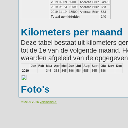
2019-02-09
9200
Andreas Erler
34979
2019-06-23
10690
Andreas Erler
338
2019-11-19
13500
Andreas Erler
573
Totaal gemiddelde:
140
Kilometers per maand
Deze tabel bestaat uit kilometers g
tot de 1e van de volgende maand. He
waarden afgeleid van de opgegeven
Jan
Feb
Maa
Apr
Mei
Jun
Jul
Aug
Sept
Okt
Nov
Dec
2019
345
333
345
396
584
585
565
586
Foto's
© 2000-2026
Velomobiel.nl