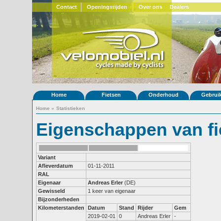
Contact
Openingstijden
Over ons
Dealers
Home
Fietsen
Onderhoud
Gebrui
Home
»
Statistieken
Eigenschappen van fi
Variant
Afleverdatum
01-11-2011
RAL
Eigenaar
Andreas Erler
(DE)
Gewisseld
1 keer van eigenaar
Bijzonderheden
Kilometerstanden
Datum
Stand
Rijder
Gem
2019-02-01
0
Andreas Erler
-