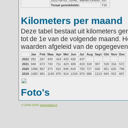
2022-08-03
31042
Marten Drenth
537
Totaal gemiddelde:
710
Kilometers per maand
Deze tabel bestaat uit kilometers g
tot de 1e van de volgende maand. He
waarden afgeleid van de opgegeven
Jan
Feb
Maa
Apr
Mei
Jun
Jul
Aug
Sept
Okt
Nov
Dec
2022
291
267
433
419
433
420
437
2021
940
673
743
711
423
409
419
318
307
318
316
572
2020
1086
867
373
822
848
818
750
727
928
951
620
798
2019
1083
981
1140
870
914
1318
970
980
1213
943
915
697
Foto's
© 2000-2026
Velomobiel.nl