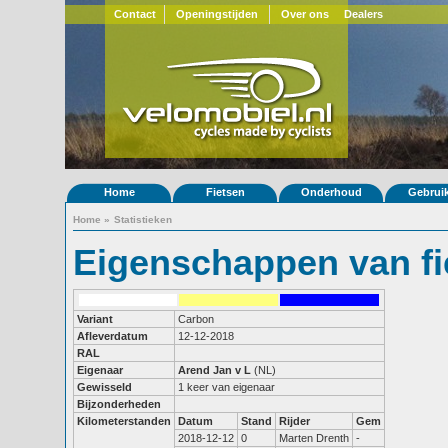
Contact
Openingstijden
Over ons
Dealers
Home
Fietsen
Onderhoud
Gebrui
Home
»
Statistieken
Eigenschappen van fi
Variant
Carbon
Afleverdatum
12-12-2018
RAL
Eigenaar
Arend Jan v L
(NL)
Gewisseld
1 keer van eigenaar
Bijzonderheden
Kilometerstanden
Datum
Stand
Rijder
Gem
2018-12-12
0
Marten Drenth
-