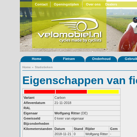
Contact
Openingstijden
Over ons
Dealers
Home
Fietsen
Onderhoud
Gebrui
Home
»
Statistieken
Eigenschappen van fi
Variant
Carbon
Afleverdatum
21-11-2018
RAL
Eigenaar
Wolfgang Ritter
(DE)
Gewisseld
0 keer van eigenaar
Bijzonderheden
Kilometerstanden
Datum
Stand
Rijder
Gem
2018-11-21
0
Wolfgang Ritter
-