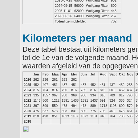
2023-07-25
45000
Wolfgang Ritter
951
2024-09-15
56000
Wolfgang Ritter
800
2025-11-01
62000
Wolfgang Ritter
443
2026-06-26
64000
Wolfgang Ritter
257
Totaal gemiddelde:
702
Kilometers per maand
Deze tabel bestaat uit kilometers g
tot de 1e van de volgende maand. He
waarden afgeleid van de opgegeven
Jan
Feb
Maa
Apr
Mei
Jun
Jul
Aug
Sept
Okt
Nov
D
2026
262
236
261
253
262
2025
452
407
451
437
451
437
452
451
437
452
253
2
2024
815
764
814
790
816
789
816
816
601
452
437
4
2023
335
1557
967
938
969
938
934
816
789
817
790
8
2022
1145
800
1212
1391
1438
1391
1437
691
324
336
324
3
2021
397
399
550
478
494
478
889
1718
1193
600
579
1
2020
475
537
573
898
841
800
775
705
461
478
461
4
2019
818
498
851
1023
1107
1072
1101
940
764
786
585
2
2018
6