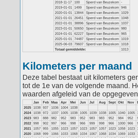
2018-11-17
100
Sjoerd van Beuzekom
-
2019-01-01
1499
Sjoerd van Beuzekom
946
2020-01-01
13844
Sjoerd van Beuzekom
1029
2021-01-01
26451
Sjoerd van Beuzekom
1048
2022-01-01
38896
Sjoerd van Beuzekom
1037
2023-01-01
50650
Sjoerd van Beuzekom
980
2024-01-01
62227
Sjoerd van Beuzekom
965
2025-01-01
74487
Sjoerd van Beuzekom
1019
2025-06-03
79607
Sjoerd van Beuzekom
1018
Totaal gemiddelde:
1013
Kilometers per maand
Deze tabel bestaat uit kilometers g
tot de 1e van de volgende maand. He
waarden afgeleid van de opgegeven
Jan
Feb
Maa
Apr
Mei
Jun
Jul
Aug
Sept
Okt
Nov
2025
1038
937
1036
1004
1038
2024
1038
972
1037
1005
1038
1005
1039
1038
1005
1040
1005
2023
983
888
982
952
983
952
983
983
952
984
952
2022
998
902
997
966
998
966
999
998
966
1000
966
2021
1057
955
1055
1023
1057
1023
1057
1057
1023
1058
1023
2020
1068
999
1066
1033
1068
1034
1067
1068
1034
1069
1033