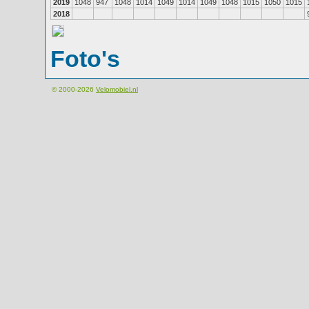
2019
1048
947
1048
1014
1049
1014
1049
1048
1015
1050
1015
2018
Foto's
© 2000-2026
Velomobiel.nl