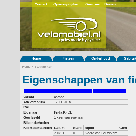
Contact
Openingstijden
Over ons
Dealers
Home
Fietsen
Onderhoud
Gebrui
Home
»
Statistieken
Eigenschappen van fi
Variant
carbon
Afleverdatum
17-11-2018
RAL
Eigenaar
Frida K
(DE)
Gewisseld
1 keer van eigenaar
Bijzonderheden
Kilometerstanden
Datum
Stand
Rijder
Gem
2018-11-17
0
Sjoerd van Beuzekom
-