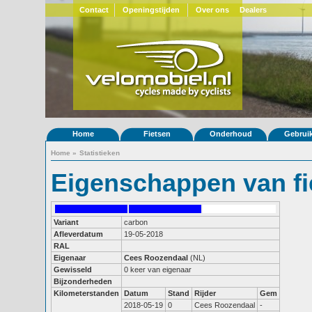
Contact
Openingstijden
Over ons
Dealers
Home
Fietsen
Onderhoud
Gebrui
Home
»
Statistieken
Eigenschappen van fi
Variant
carbon
Afleverdatum
19-05-2018
RAL
Eigenaar
Cees Roozendaal
(NL)
Gewisseld
0 keer van eigenaar
Bijzonderheden
Kilometerstanden
Datum
Stand
Rijder
Gem
2018-05-19
0
Cees Roozendaal
-