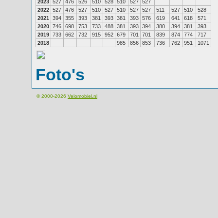
2023
527
476
526
510
528
510
527
527
2022
527
476
527
510
527
510
527
527
511
527
510
528
2021
394
355
393
381
393
381
393
576
619
641
618
571
2020
746
698
753
733
488
381
393
394
380
394
381
393
2019
733
662
732
915
952
679
701
701
839
874
774
717
2018
985
856
853
736
762
951
1071
Foto's
© 2000-2026
Velomobiel.nl