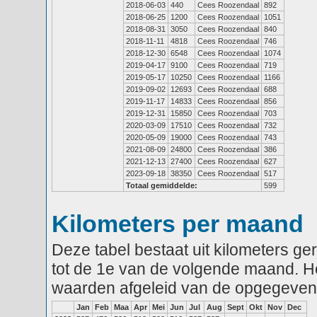
2018-06-03
440
Cees Roozendaal
892
2018-06-25
1200
Cees Roozendaal
1051
2018-08-31
3050
Cees Roozendaal
840
2018-11-11
4818
Cees Roozendaal
746
2018-12-30
6548
Cees Roozendaal
1074
2019-04-17
9100
Cees Roozendaal
719
2019-05-17
10250
Cees Roozendaal
1166
2019-09-02
12693
Cees Roozendaal
688
2019-11-17
14833
Cees Roozendaal
856
2019-12-31
15850
Cees Roozendaal
703
2020-03-09
17510
Cees Roozendaal
732
2020-05-09
19000
Cees Roozendaal
743
2021-08-09
24800
Cees Roozendaal
386
2021-12-13
27400
Cees Roozendaal
627
2023-09-18
38350
Cees Roozendaal
517
Totaal gemiddelde:
599
Kilometers per maand
Deze tabel bestaat uit kilometers g
tot de 1e van de volgende maand. He
waarden afgeleid van de opgegeven
Jan
Feb
Maa
Apr
Mei
Jun
Jul
Aug
Sept
Okt
Nov
Dec