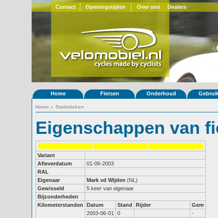
Contact
Openingstijden
Over ons
Dealers
Home
Fietsen
Onderhoud
Gebrui
Home
»
Statistieken
Eigenschappen van fi
Variant
Afleverdatum
01-06-2003
RAL
Eigenaar
Mark vd Wijden
(NL)
Gewisseld
5 keer van eigenaar
Bijzonderheden
Kilometerstanden
Datum
Stand
Rijder
Gem
2003-06-01
0
-