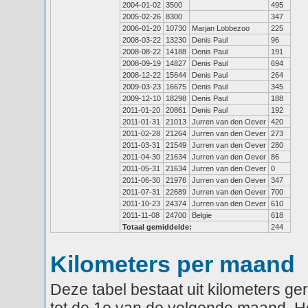
2004-01-02
3500
495
2005-02-26
8300
347
2006-01-20
10730
Marjan Lobbezoo
225
2008-03-22
13230
Denis Paul
96
2008-08-22
14188
Denis Paul
191
2008-09-19
14827
Denis Paul
694
2008-12-22
15644
Denis Paul
264
2009-03-23
16675
Denis Paul
345
2009-12-10
18298
Denis Paul
188
2011-01-20
20861
Denis Paul
192
2011-01-31
21013
Jurren van den Oever
420
2011-02-28
21264
Jurren van den Oever
273
2011-03-31
21549
Jurren van den Oever
280
2011-04-30
21634
Jurren van den Oever
86
2011-05-31
21634
Jurren van den Oever
0
2011-06-30
21976
Jurren van den Oever
347
2011-07-31
22689
Jurren van den Oever
700
2011-10-23
24374
Jurren van den Oever
610
2011-11-08
24700
Belgie
618
Totaal gemiddelde:
244
Kilometers per maand
Deze tabel bestaat uit kilometers g