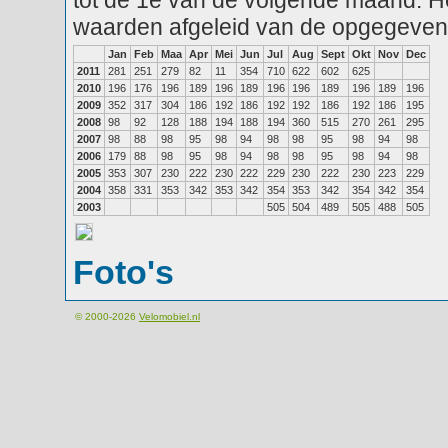
tot de 1e van de volgende maand. He
waarden afgeleid van de opgegeven
Jan
Feb
Maa
Apr
Mei
Jun
Jul
Aug
Sept
Okt
Nov
Dec
2011
281
251
279
82
11
354
710
622
602
625
2010
196
176
196
189
196
189
196
196
189
196
189
196
2009
352
317
304
186
192
186
192
192
186
192
186
195
2008
98
92
128
188
194
188
194
360
515
270
261
295
2007
98
88
98
95
98
94
98
98
95
98
94
98
2006
179
88
98
95
98
94
98
98
95
98
94
98
2005
353
307
230
222
230
222
229
230
222
230
223
229
2004
358
331
353
342
353
342
354
353
342
354
342
354
2003
505
504
489
505
488
505
Foto's
© 2000-2026
Velomobiel.nl