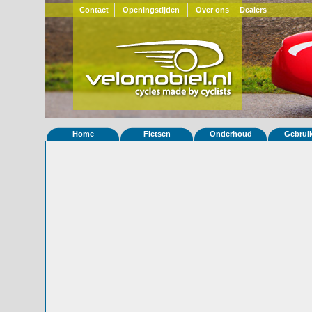
Contact
Openingstijden
Over ons
Dealers
Home
Fietsen
Onderhoud
Gebrui
Home
»
Statistieken
Eigenschappen van fiets Quatrevelo
Foto's
© 2000-2026
Velomobiel.nl
Variant
Carbon
Afleverdatum
30-11-2017
RAL
Eigenaar
Niels Mook
(NL)
Gewisseld
0 keer van eigenaar
Bijzonderheden