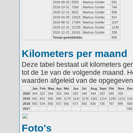
2018-08-25
5555
Markus Gürtler
581
2018-10-31
7200
Markus Gürtler
746
2018-12-31
9021
Markus Gürtler
908
2019-04-30
12625
Markus Gürtler
914
2019-08-31
17304
Markus Gürtler
1157
2019-12-31
22239
Markus Gürtler
1230
2020-12-21
26191
Markus Gürtler
338
Totaal gemiddelde:
699
Kilometers per maand
Deze tabel bestaat uit kilometers g
tot de 1e van de volgende maand. He
waarden afgeleid van de opgegeven
Jan
Feb
Maa
Apr
Mei
Jun
Jul
Aug
Sept
Okt
Nov
Dec
2020
344
322
344
333
344
333
344
344
333
345
333
2019
931
842
930
909
1179
1142
1179
1181
1214
1255
1213
122
2018
592
534
592
572
592
573
592
630
736
767
895
926
2017
592
Foto's