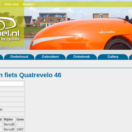
Over ons
Dealers
Onderhoud
Gebruikers
Orderboek
Gallery
 fiets Quatrevelo 46
ar
d
Rijder
Gem
BerndB
-
BerndB
2487