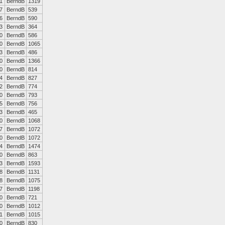
1
BerndB
1319
7
BerndB
539
6
BerndB
590
3
BerndB
364
0
BerndB
586
0
BerndB
1065
3
BerndB
486
0
BerndB
1366
0
BerndB
814
4
BerndB
827
2
BerndB
774
0
BerndB
793
5
BerndB
756
3
BerndB
465
0
BerndB
1068
7
BerndB
1072
0
BerndB
1072
4
BerndB
1474
0
BerndB
863
3
BerndB
1593
8
BerndB
1131
8
BerndB
1075
7
BerndB
1198
0
BerndB
721
0
BerndB
1012
1
BerndB
1015
0
BerndB
830