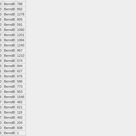
3
BerndB
788
3
BerndB
892
0
BerndB
1278
5
BerndB
805
0
BerndB
591
5
BerndB
1090
7
BerndB
1201
6
BerndB
1084
0
BerndB
1240
0
BerndB
967
3
BerndB
1210
9
BerndB
574
3
BerndB
844
1
BerndB
627
5
BerndB
676
0
BerndB
586
0
BerndB
773
0
BerndB
903
6
BerndB
1546
7
BerndB
482
0
BerndB
621
6
BerndB
118
7
BerndB
492
0
BerndB
204
0
BerndB
608
5
BerndB
1