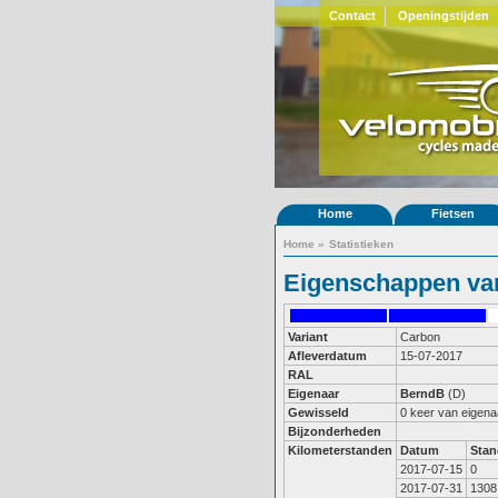
Contact
Openingstijden
Home
Fietsen
Home
»
Statistieken
Eigenschappen van
Variant
Carbon
Afleverdatum
15-07-2017
RAL
Eigenaar
BerndB
(D)
Gewisseld
0 keer van eigena
Bijzonderheden
Kilometerstanden
Datum
Stan
2017-07-15
0
2017-07-31
1308