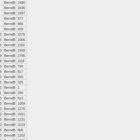
BerndB
1480
BerndB
1636
BerndB
1597
BerndB
977
BerndB
866
BerndB
428
2
BerndB
1075
3
BerndB
1006
5
BerndB
1150
0
BerndB
1568
9
BerndB
2766
8
BerndB
1118
0
BerndB
794
6
BerndB
817
0
BerndB
359
1
BerndB
325
2
BerndB
1
1
BerndB
256
0
BerndB
913
0
BerndB
1059
0
BerndB
1276
0
BerndB
1501
5
BerndB
1231
0
BerndB
1019
5
BerndB
906
0
BerndB
1202