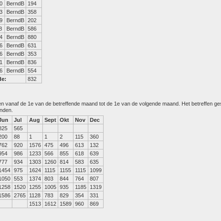
0
BerndB
194
3
BerndB
358
9
BerndB
202
8
BerndB
586
4
BerndB
880
6
BerndB
631
6
BerndB
353
1
BerndB
836
6
BerndB
554
de:
832
den vanaf de 1e van de betreffende maand tot de 1e van de volgende maand. Het betreffen g
anden.
Jun
Jul
Aug
Sept
Okt
Nov
Dec
825
565
200
88
1
1
2
115
360
762
920
1576
475
496
613
132
954
986
1233
566
855
618
639
777
934
1303
1260
814
583
635
1454
975
1624
1115
1155
1115
1099
1050
553
1374
803
844
764
807
1258
1520
1255
1005
935
1185
1319
1586
2765
1128
783
829
354
331
1513
1612
1589
960
869