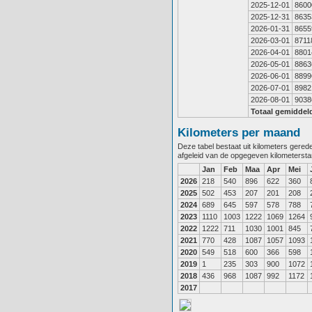
2025-12-01
8600
2025-12-31
8635
2026-01-31
8655
2026-03-01
8711
2026-04-01
8801
2026-05-01
8863
2026-06-01
8899
2026-07-01
8982
2026-08-01
9038
Totaal gemiddel
Kilometers per maand
Deze tabel bestaat uit kilometers gere
afgeleid van de opgegeven kilometerst
Jan
Feb
Maa
Apr
Mei
2026
218
540
896
622
360
2025
502
453
207
201
208
2024
689
645
597
578
788
2023
1110
1003
1222
1069
1264
2022
1222
711
1030
1001
845
2021
770
428
1087
1057
1093
2020
549
518
600
366
598
2019
1
235
303
900
1072
2018
436
968
1087
992
1172
2017