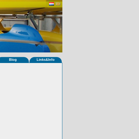
Blog
Links&Info