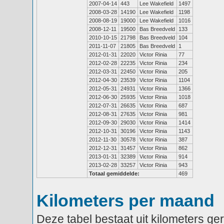
2007-04-14
443
Lee Wakefield
1497
2008-03-28
14190
Lee Wakefield
1198
2008-08-19
19000
Lee Wakefield
1016
2008-12-11
19500
Bas Breedveld
133
2010-10-15
21798
Bas Breedveld
104
2011-11-07
21805
Bas Breedveld
1
2012-01-31
22020
Victor Rinia
77
2012-02-28
22235
Victor Rinia
234
2012-03-31
22450
Victor Rinia
205
2012-04-30
23539
Victor Rinia
1104
2012-05-31
24931
Victor Rinia
1366
2012-06-30
25935
Victor Rinia
1018
2012-07-31
26635
Victor Rinia
687
2012-08-31
27635
Victor Rinia
981
2012-09-30
29030
Victor Rinia
1414
2012-10-31
30196
Victor Rinia
1143
2012-11-30
30578
Victor Rinia
387
2012-12-31
31457
Victor Rinia
862
2013-01-31
32389
Victor Rinia
914
2013-02-28
33257
Victor Rinia
943
Totaal gemiddelde:
469
Kilometers per maand
Deze tabel bestaat uit kilometers g