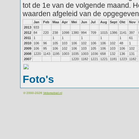
tot de 1e van de volgende maand. He
waarden afgeleid van de opgegeven
Jan
Feb
Maa
Apr
Mei
Jun
Jul
Aug
Sept
Okt
Nov
2013
933
2012
84
220
238
1098
1380
994
709
1015
1386
1141
397
2011
1
1
1
1
1
1
61
2010
106
96
105
103
106
102
106
106
102
48
1
2009
106
95
106
102
106
103
105
106
103
106
102
2008
1220
1143
1195
1003
1035
1003
1036
658
132
136
131
2007
1220
1182
1221
1221
1181
1223
1182
Foto's
© 2000-2026
Velomobiel.nl