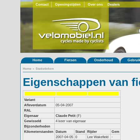
Contact
Openingstijden
Over ons
Dealers
Home
Fietsen
Onderhoud
Gebrui
Home
»
Statistieken
Eigenschappen van fi
Variant
Afleverdatum
05-04-2007
RAL
Eigenaar
Claude Petit
(F)
Gewisseld
4 keer van eigenaar
Bijzonderheden
Kilometerstanden
Datum
Stand
Rijder
Gem
2007-04-05
0
Lee Wakefield
-