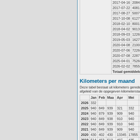
2017-04-16
2084
2017-07-22
4081
2017-08-27
5007
2017-10-08
6127
2018-02-10
8001
2018-04-02
9013
2018-09-03
1226
2019-05-03
1627
2020-04-08
2100
2020-07-06
7226
2020-07-08
2287
2025-04-01
7526
2026-02-02
7855
Totaal gemiddel
Kilometers per maand
Deze tabel bestaat uit kilometers gere
afgeleid van de opgegeven kilometerst
Jan
Feb
Maa
Apr
Mei
2026
332
2025
940
849
939
321
332
2024
940
879
939
909
940
2023
940
849
938
910
940
2022
940
849
939
910
940
2021
940
849
939
909
940
2020
430
402
430
13345
17855