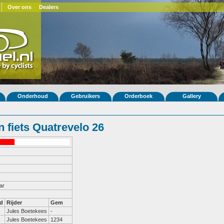
Over ons
Dealers
Onderhoud
Gebruikers
Orderboek
Gallery
 fiets Quatrevelo 26
ar
d
Rijder
Gem
Jules Boetekees
-
Jules Boetekees
1234