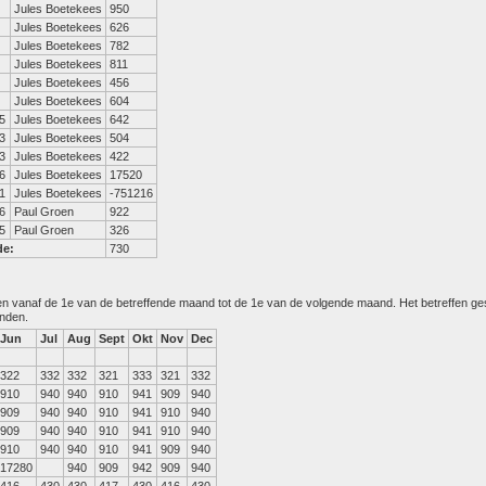
Jules Boetekees
950
Jules Boetekees
626
Jules Boetekees
782
Jules Boetekees
811
Jules Boetekees
456
Jules Boetekees
604
5
Jules Boetekees
642
3
Jules Boetekees
504
3
Jules Boetekees
422
6
Jules Boetekees
17520
1
Jules Boetekees
-751216
6
Paul Groen
922
5
Paul Groen
326
de:
730
den vanaf de 1e van de betreffende maand tot de 1e van de volgende maand. Het betreffen g
anden.
Jun
Jul
Aug
Sept
Okt
Nov
Dec
322
332
332
321
333
321
332
910
940
940
910
941
909
940
909
940
940
910
941
910
940
909
940
940
910
941
910
940
910
940
940
910
941
909
940
17280
940
909
942
909
940