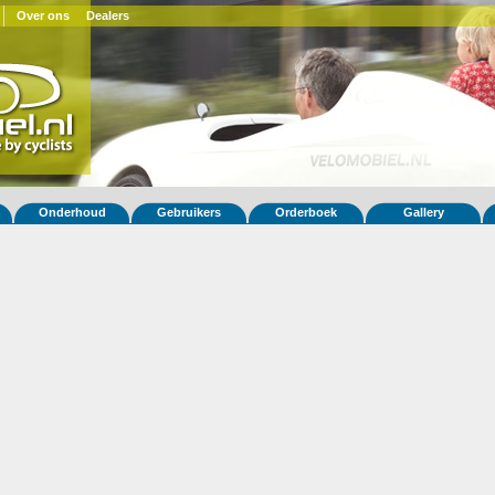
Over ons
Dealers
Onderhoud
Gebruikers
Orderboek
Gallery
 fiets Quatrevelo 17
z
(NL)
ar