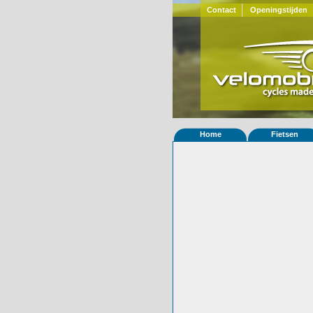
Contact
Openingstijden
Home
Fietsen
Home
»
Statistieken
Eigenschappen van
Foto's
© 2000-2026
Velomobiel.nl
Variant
Carbon
Afleverdatum
09-01-2017
RAL
Eigenaar
Herman Meerhol
Gewisseld
0 keer van eigena
Bijzonderheden