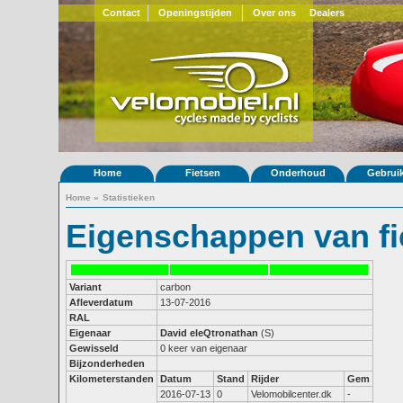
Contact
Openingstijden
Over ons
Dealers
Home
Fietsen
Onderhoud
Gebrui
Home
»
Statistieken
Eigenschappen van fi
Variant
carbon
Afleverdatum
13-07-2016
RAL
Eigenaar
David eleQtronathan
(S)
Gewisseld
0 keer van eigenaar
Bijzonderheden
Kilometerstanden
Datum
Stand
Rijder
Gem
2016-07-13
0
Velomobilcenter.dk
-