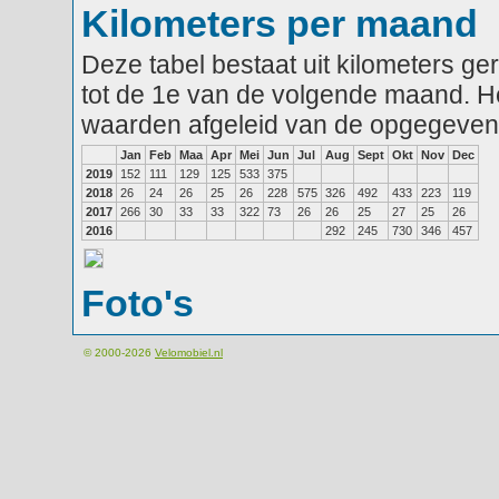
Kilometers per maand
Deze tabel bestaat uit kilometers g
tot de 1e van de volgende maand. He
waarden afgeleid van de opgegeven
Jan
Feb
Maa
Apr
Mei
Jun
Jul
Aug
Sept
Okt
Nov
Dec
2019
152
111
129
125
533
375
2018
26
24
26
25
26
228
575
326
492
433
223
119
2017
266
30
33
33
322
73
26
26
25
27
25
26
2016
292
245
730
346
457
Foto's
© 2000-2026
Velomobiel.nl