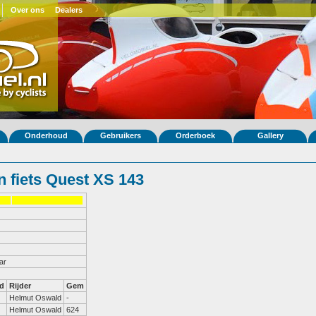
Over ons
Dealers
Onderhoud
Gebruikers
Orderboek
Gallery
 fiets Quest XS 143
ar
d
Rijder
Gem
Helmut Oswald
-
Helmut Oswald
624