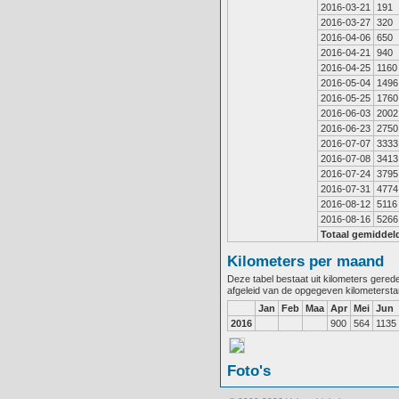
2016-03-21
191
2016-03-27
320
2016-04-06
650
2016-04-21
940
2016-04-25
1160
2016-05-04
1496
2016-05-25
1760
2016-06-03
2002
2016-06-23
2750
2016-07-07
3333
2016-07-08
3413
2016-07-24
3795
2016-07-31
4774
2016-08-12
5116
2016-08-16
5266
Totaal gemiddel
Kilometers per maand
Deze tabel bestaat uit kilometers gere
afgeleid van de opgegeven kilometerst
Jan
Feb
Maa
Apr
Mei
Jun
2016
900
564
1135
Foto's