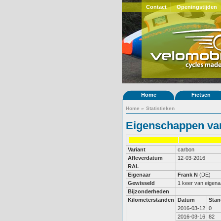
Contact
Openingstijden
Home
Fietsen
Home
»
Statistieken
Eigenschappen van
Variant
carbon
Afleverdatum
12-03-2016
RAL
Eigenaar
Frank N
(DE)
Gewisseld
1 keer van eigena
Bijzonderheden
Kilometerstanden
Datum
Stan
2016-03-12
0
2016-03-16
82