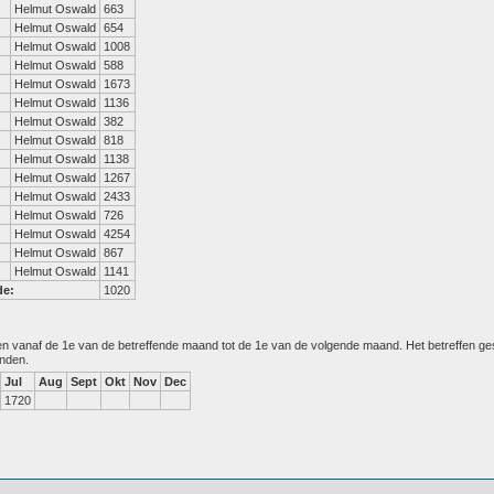
Helmut Oswald
663
Helmut Oswald
654
Helmut Oswald
1008
Helmut Oswald
588
Helmut Oswald
1673
Helmut Oswald
1136
Helmut Oswald
382
Helmut Oswald
818
Helmut Oswald
1138
Helmut Oswald
1267
Helmut Oswald
2433
Helmut Oswald
726
Helmut Oswald
4254
Helmut Oswald
867
Helmut Oswald
1141
de:
1020
den vanaf de 1e van de betreffende maand tot de 1e van de volgende maand. Het betreffen g
anden.
Jul
Aug
Sept
Okt
Nov
Dec
1720