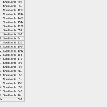
Sauli Nurila
498
Sauli Nurila
855
Sauli Nurila
1210
Sauli Nurila
1244
Sauli Nurila
1486
Sauli Nurila
1544
Sauli Nurila
1262
Sauli Nurila
859
Sauli Nurila
405
2
Sauli Nurila
54
7
Sauli Nurila
830
7
Sauli Nurila
1094
9
Sauli Nurila
1059
2
Sauli Nurila
588
4
Sauli Nurila
175
9
Sauli Nurila
891
9
Sauli Nurila
891
7
Sauli Nurila
465
4
Sauli Nurila
657
3
Sauli Nurila
515
9
Sauli Nurila
458
2
Sauli Nurila
856
5
Sauli Nurila
342
4
Sauli Nurila
26
de:
602