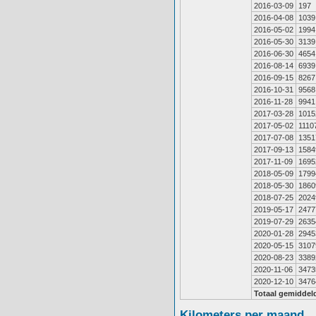
2016-03-09
197
2016-04-08
1039
2016-05-02
1994
2016-05-30
3139
2016-06-30
4654
2016-08-14
6939
2016-09-15
8267
2016-10-31
9568
2016-11-28
9941
2017-03-28
1015
2017-05-02
1110
2017-07-08
1351
2017-09-13
1584
2017-11-09
1695
2018-05-09
1799
2018-05-30
1860
2018-07-25
2024
2019-05-17
2477
2019-07-29
2635
2020-01-28
2945
2020-05-15
3107
2020-08-23
3389
2020-11-06
3473
2020-12-10
3476
Totaal gemiddel
Kilometers per maand