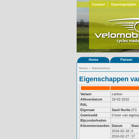
Contact
Openingstijden
Home
Fietsen
Home
»
Statistieken
Eigenschappen van
Variant
carbon
Afleverdatum
18-02-2016
RAL
Eigenaar
Sauli Nurila
(FI)
Gewisseld
0 keer van eigena
Bijzonderheden
Kilometerstanden
Datum
Stan
2016-02-18
0
2016-02-27
17