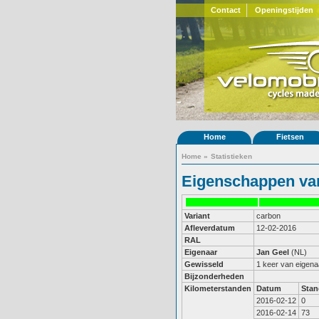
Contact
Openingstijden
Home
Fietsen
Home
»
Statistieken
Eigenschappen van
Variant
carbon
Afleverdatum
12-02-2016
RAL
Eigenaar
Jan Geel
(NL)
Gewisseld
1 keer van eigena
Bijzonderheden
Kilometerstanden
Datum
Stan
2016-02-12
0
2016-02-14
73