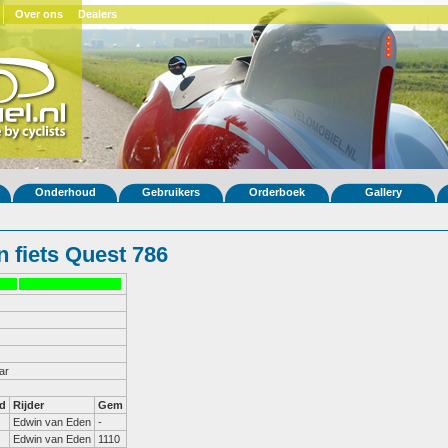
Over ons
Dealers
Onderhoud
Gebruikers
Orderboek
Gallery
 fiets Quest 786
ar
d
Rijder
Gem
Edwin van Eden
-
Edwin van Eden
1110