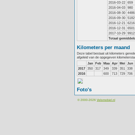
2016-03-22
659
2016-04-03
980
2016-08-30
4486
2016-09-30
5182
2016-12-21
6216
2016-12-31
6501
2017-10-29
9912
Totaal gemiddel
Kilometers per maand
Deze tabel bestaat uit kilometers gere
afgeleid van de opgegeven kilometerst
Jan
Feb
Maa
Apr
Mei
Jun
2017
350
317
349
339
351
338
2016
600
713
729
706
Foto's
© 2000-2026
Velomobiel.nl