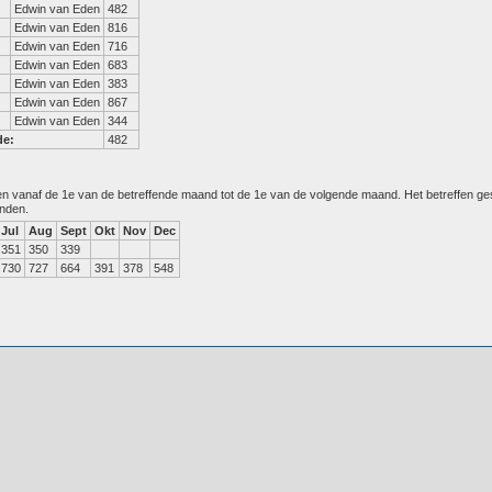
Edwin van Eden
482
Edwin van Eden
816
Edwin van Eden
716
Edwin van Eden
683
Edwin van Eden
383
Edwin van Eden
867
Edwin van Eden
344
de:
482
den vanaf de 1e van de betreffende maand tot de 1e van de volgende maand. Het betreffen g
anden.
Jul
Aug
Sept
Okt
Nov
Dec
351
350
339
730
727
664
391
378
548