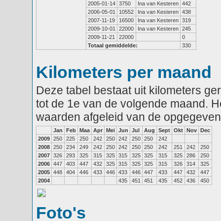
2005-01-14
3750
Ina van Kesteren
442
2006-05-01
10552
Ina van Kesteren
438
2007-11-19
16500
Ina van Kesteren
319
2009-10-01
22000
Ina van Kesteren
245
2009-11-21
22000
0
Totaal gemiddelde:
330
Kilometers per maand
Deze tabel bestaat uit kilometers g
tot de 1e van de volgende maand. He
waarden afgeleid van de opgegeven
Jan
Feb
Maa
Apr
Mei
Jun
Jul
Aug
Sept
Okt
Nov
Dec
2009
250
225
250
242
250
242
250
250
242
2008
250
234
249
242
250
242
250
250
242
251
242
250
2007
326
293
325
315
325
315
325
325
315
325
286
250
2006
447
403
447
432
325
315
325
325
315
326
314
325
2005
448
404
446
433
446
433
446
447
433
447
432
447
2004
435
451
451
435
452
436
450
Foto's