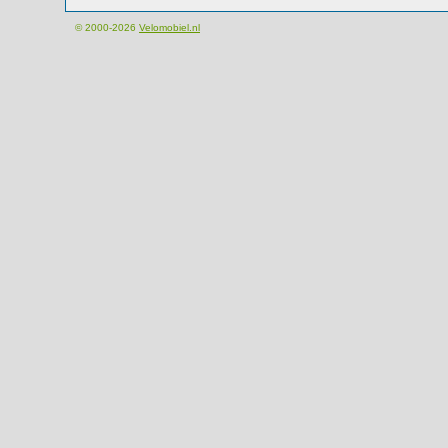
© 2000-2026
Velomobiel.nl