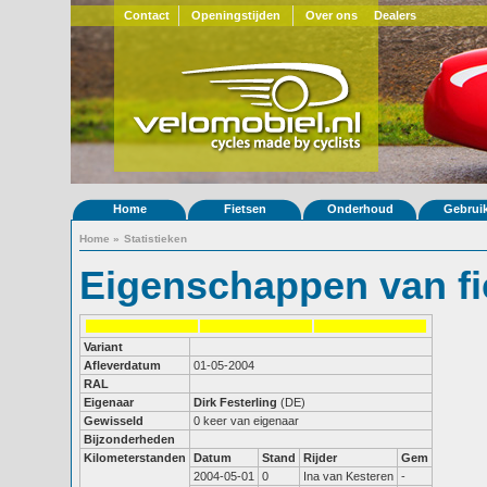
Contact
Openingstijden
Over ons
Dealers
Home
Fietsen
Onderhoud
Gebrui
Home
»
Statistieken
Eigenschappen van fi
Variant
Afleverdatum
01-05-2004
RAL
Eigenaar
Dirk Festerling
(DE)
Gewisseld
0 keer van eigenaar
Bijzonderheden
Kilometerstanden
Datum
Stand
Rijder
Gem
2004-05-01
0
Ina van Kesteren
-