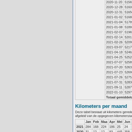
2020-11-20
5156
2020-12-28
5160
2020-12-31
5165
2021-01-02
5168
2021-01-04
5178
2021-01-08
5189
2021-02-07
5196
2021-02-14
5201
2021-02-26
5209
2021-03-07
5217
2021-04-18
5246
2021-04-25
5252
2021-07-07
5258
2021-07-20
5263
2021-07-23
5269
2021-07-26
5275
2021-07-31
5283
2021-09-11
5287
2022-01-10
5297
Totaal gemiddel
Kilometers per maand
Deze tabel bestaat uit kilometers gere
afgeleid van de opgegeven kilometerst
Jan
Feb
Maa
Apr
Mei
Jun
2021
284
168
224
186
25
24
2020
31
12
12
93
445
358