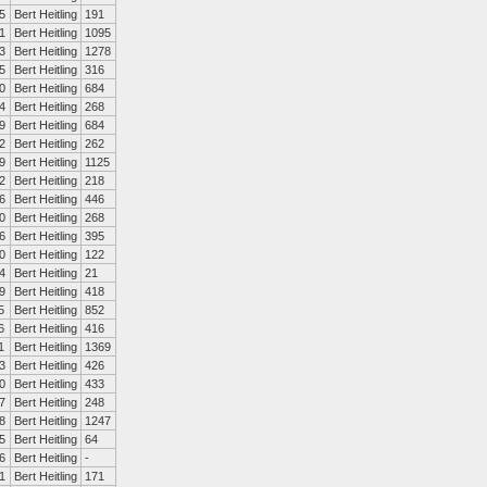
5
Bert Heitling
191
1
Bert Heitling
1095
3
Bert Heitling
1278
5
Bert Heitling
316
0
Bert Heitling
684
4
Bert Heitling
268
9
Bert Heitling
684
2
Bert Heitling
262
9
Bert Heitling
1125
2
Bert Heitling
218
6
Bert Heitling
446
0
Bert Heitling
268
6
Bert Heitling
395
0
Bert Heitling
122
4
Bert Heitling
21
9
Bert Heitling
418
5
Bert Heitling
852
6
Bert Heitling
416
1
Bert Heitling
1369
3
Bert Heitling
426
0
Bert Heitling
433
7
Bert Heitling
248
8
Bert Heitling
1247
5
Bert Heitling
64
6
Bert Heitling
-
1
Bert Heitling
171