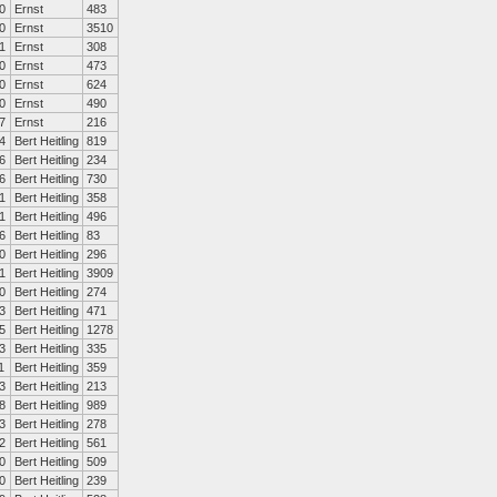
0
Ernst
483
0
Ernst
3510
1
Ernst
308
0
Ernst
473
0
Ernst
624
0
Ernst
490
7
Ernst
216
4
Bert Heitling
819
6
Bert Heitling
234
6
Bert Heitling
730
1
Bert Heitling
358
1
Bert Heitling
496
6
Bert Heitling
83
0
Bert Heitling
296
1
Bert Heitling
3909
0
Bert Heitling
274
3
Bert Heitling
471
5
Bert Heitling
1278
3
Bert Heitling
335
1
Bert Heitling
359
3
Bert Heitling
213
8
Bert Heitling
989
3
Bert Heitling
278
2
Bert Heitling
561
0
Bert Heitling
509
0
Bert Heitling
239