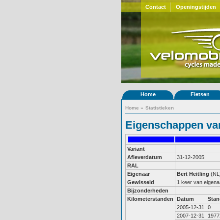
Contact
Openingstijden
Home
Fietsen
Home
»
Statistieken
Eigenschappen van
Variant
Afleverdatum
31-12-2005
RAL
Eigenaar
Bert Heitling
(NL
Gewisseld
1 keer van eigena
Bijzonderheden
Kilometerstanden
Datum
Stan
2005-12-31
0
2007-12-31
1977