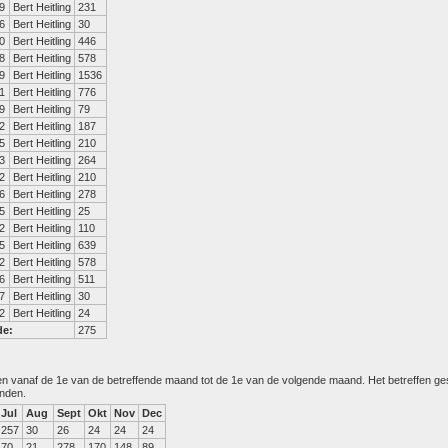
9
Bert Heitling
231
6
Bert Heitling
30
0
Bert Heitling
446
8
Bert Heitling
578
9
Bert Heitling
1536
1
Bert Heitling
776
9
Bert Heitling
79
2
Bert Heitling
187
5
Bert Heitling
210
3
Bert Heitling
264
2
Bert Heitling
210
6
Bert Heitling
278
5
Bert Heitling
25
2
Bert Heitling
110
5
Bert Heitling
639
2
Bert Heitling
578
6
Bert Heitling
511
7
Bert Heitling
30
2
Bert Heitling
24
de:
275
den vanaf de 1e van de betreffende maand tot de 1e van de volgende maand. Het betreffen g
anden.
Jul
Aug
Sept
Okt
Nov
Dec
257
30
26
24
24
24
70
21
278
170
148
89