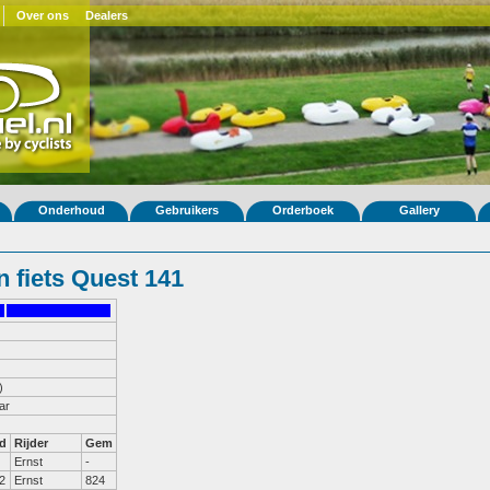
Over ons
Dealers
Onderhoud
Gebruikers
Orderboek
Gallery
 fiets Quest 141
)
ar
d
Rijder
Gem
Ernst
-
2
Ernst
824