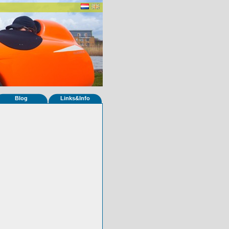
Blog
Links&Info