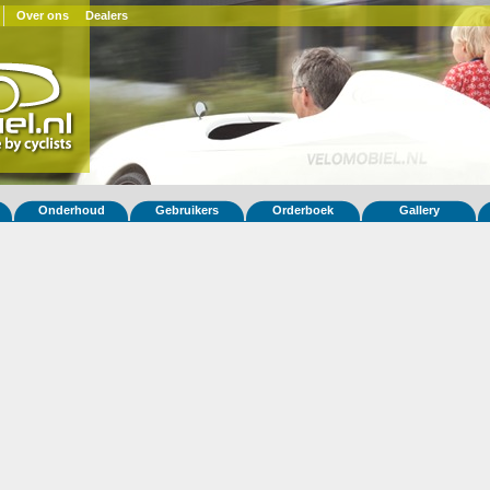
Over ons
Dealers
Onderhoud
Gebruikers
Orderboek
Gallery
 fiets Quest 698
ar