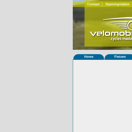
Contact
Openingstijden
Home
Fietsen
Home
»
Statistieken
Eigenschappen van
Foto's
© 2000-2026
Velomobiel.nl
Variant
Afleverdatum
16-11-2013
RAL
Eigenaar
ACE
(NL)
Gewisseld
0 keer van eigena
Bijzonderheden