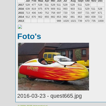
Jan
Feb
Maa
Apr
Mei
Jun
Jul
Aug
Sept
Okt
Nov
Dec
2017
528
477
528
511
528
511
528
528
511
529
2016
639
819
975
879
909
911
993
903
511
529
511
528
2015
713
406
640
752
758
697
720
720
697
721
697
671
2014
912
870
902
855
882
853
882
881
853
883
838
722
2013
988
1020
1021
739
673
735
1000
Foto's
2016-03-23 - quest665.jpg
© 2000-2026
Velomobiel.nl