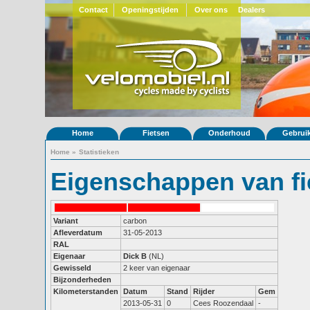
Contact
Openingstijden
Over ons
Dealers
Home
Fietsen
Onderhoud
Gebrui
Home
»
Statistieken
Eigenschappen van fi
Variant
carbon
Afleverdatum
31-05-2013
RAL
Eigenaar
Dick B
(NL)
Gewisseld
2 keer van eigenaar
Bijzonderheden
Kilometerstanden
Datum
Stand
Rijder
Gem
2013-05-31
0
Cees Roozendaal
-