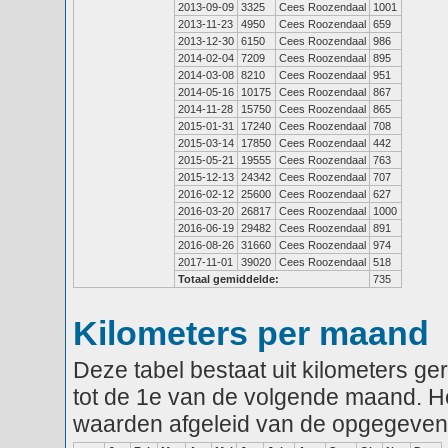
2013-09-09
3325
Cees Roozendaal
1001
2013-11-23
4950
Cees Roozendaal
659
2013-12-30
6150
Cees Roozendaal
986
2014-02-04
7209
Cees Roozendaal
895
2014-03-08
8210
Cees Roozendaal
951
2014-05-16
10175
Cees Roozendaal
867
2014-11-28
15750
Cees Roozendaal
865
2015-01-31
17240
Cees Roozendaal
708
2015-03-14
17850
Cees Roozendaal
442
2015-05-21
19555
Cees Roozendaal
763
2015-12-13
24342
Cees Roozendaal
707
2016-02-12
25600
Cees Roozendaal
627
2016-03-20
26817
Cees Roozendaal
1000
2016-06-19
29482
Cees Roozendaal
891
2016-08-26
31660
Cees Roozendaal
974
2017-11-01
39020
Cees Roozendaal
518
Totaal gemiddelde:
735
Kilometers per maand
Deze tabel bestaat uit kilometers g
tot de 1e van de volgende maand. He
waarden afgeleid van de opgegeven