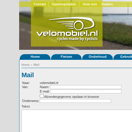
Contact
Openingstijden
Over ons
Dealers
Home
Fietsen
Onderhoud
Gebrui
Home
»
Mail
Mail
Naar:
velomobiel.nl
Van:
Naam:
E-mail:
Afzendergegevens opslaan in browser
Onderwerp:
Tekst: