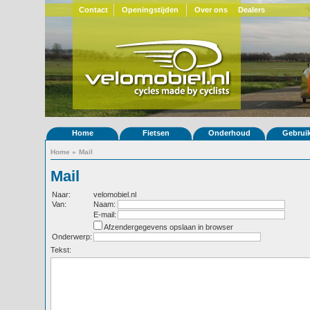
Contact
Openingstijden
Over ons
Dealers
Home
Fietsen
Onderhoud
Gebrui
Home
»
Mail
Mail
Naar:
velomobiel.nl
Van:
Naam:
E-mail:
Afzendergegevens opslaan in browser
Onderwerp:
Tekst: