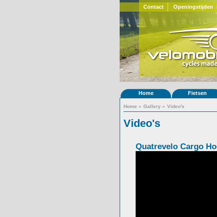
Contact
Openingstijden
Home
Fietsen
Home
»
Gallery
»
Video's
Video's
Quatrevelo Cargo H