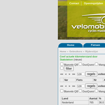
Contact
Openingstijden
Home
Fietsen
Home
»
Gebruikers
»
Rijderslijst
Geef actuele kilometerstand door
Statistieken
(nieuw)
Bluevelo QB
DuoQuest
Mang
<<
<
>
>>
volled
Var
Fiets
Nr
<<
<
>
>>
volled
Bluevelo QB
DuoQuest
Mang
Land
Aantal
%
Nederland
765
36.0