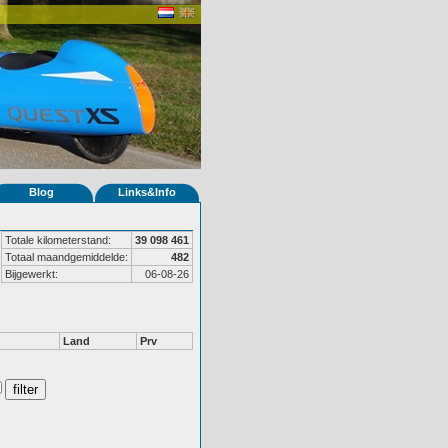
Blog
Links&Info
Totale kilometerstand:
39 098 461
Totaal maandgemiddelde:
482
Bijgewerkt:
06-08-26
Land
Prv