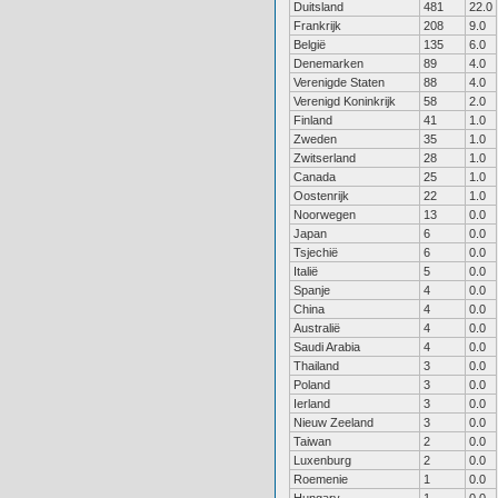
Duitsland
481
22.0
Frankrijk
208
9.0
België
135
6.0
Denemarken
89
4.0
Verenigde Staten
88
4.0
Verenigd Koninkrijk
58
2.0
Finland
41
1.0
Zweden
35
1.0
Zwitserland
28
1.0
Canada
25
1.0
Oostenrijk
22
1.0
Noorwegen
13
0.0
Japan
6
0.0
Tsjechië
6
0.0
Italië
5
0.0
Spanje
4
0.0
China
4
0.0
Australië
4
0.0
Saudi Arabia
4
0.0
Thailand
3
0.0
Poland
3
0.0
Ierland
3
0.0
Nieuw Zeeland
3
0.0
Taiwan
2
0.0
Luxenburg
2
0.0
Roemenie
1
0.0