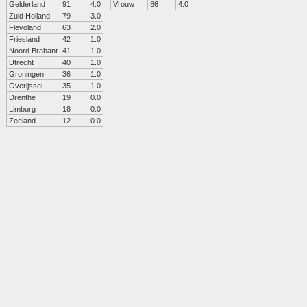
Gelderland
91
4.0
Vrouw
86
4.0
Zuid Holland
79
3.0
Flevoland
63
2.0
Friesland
42
1.0
Noord Brabant
41
1.0
Utrecht
40
1.0
Groningen
36
1.0
Overijssel
35
1.0
Drenthe
19
0.0
Limburg
18
0.0
Zeeland
12
0.0