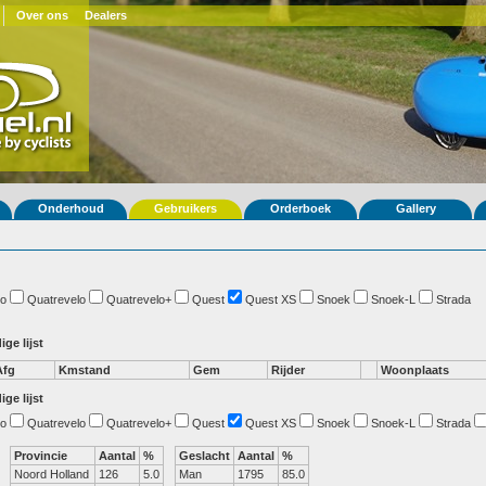
Over ons
Dealers
Onderhoud
Gebruikers
Orderboek
Gallery
o
Quatrevelo
Quatrevelo+
Quest
Quest XS
Snoek
Snoek-L
Strada
ige lijst
Afg
Kmstand
Gem
Rijder
Woonplaats
ige lijst
o
Quatrevelo
Quatrevelo+
Quest
Quest XS
Snoek
Snoek-L
Strada
Provincie
Aantal
%
Geslacht
Aantal
%
Noord Holland
126
5.0
Man
1795
85.0