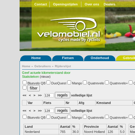
Contact
Openingstijden
Over ons
Dealers
Home
Fietsen
Onderhoud
Gebrui
Home
»
Gebruikers
»
Rijderslijst
Geef actuele kilometerstand door
Statistieken
(nieuw)
Bluevelo QB
DuoQuest
Mango
Quatrevelo
Quatrevelo+
<<
<
>
>>
volledige lijst
Var
Fiets
Nr
Afg
Kmstand
<<
<
>
>>
volledige lijst
Bluevelo QB
DuoQuest
Mango
Quatrevelo
Quatrevelo+
Land
Aantal
%
Provincie
Aantal
%
Ge
Nederland
765
36.0
Noord Holland
126
5.0
Ma