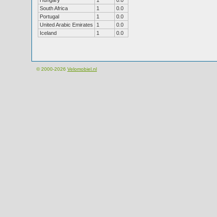
Hungary
1
0.0
South Africa
1
0.0
Portugal
1
0.0
United Arabic Emirates
1
0.0
Iceland
1
0.0
© 2000-2026
Velomobiel.nl