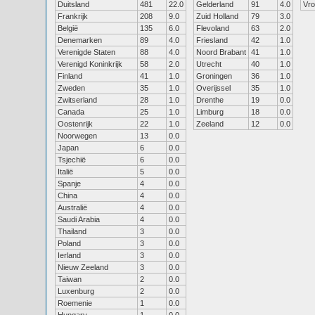
Duitsland
481
22.0
Gelderland
91
4.0
Vr
Frankrijk
208
9.0
Zuid Holland
79
3.0
België
135
6.0
Flevoland
63
2.0
Denemarken
89
4.0
Friesland
42
1.0
Verenigde Staten
88
4.0
Noord Brabant
41
1.0
Verenigd Koninkrijk
58
2.0
Utrecht
40
1.0
Finland
41
1.0
Groningen
36
1.0
Zweden
35
1.0
Overijssel
35
1.0
Zwitserland
28
1.0
Drenthe
19
0.0
Canada
25
1.0
Limburg
18
0.0
Oostenrijk
22
1.0
Zeeland
12
0.0
Noorwegen
13
0.0
Japan
6
0.0
Tsjechië
6
0.0
Italië
5
0.0
Spanje
4
0.0
China
4
0.0
Australië
4
0.0
Saudi Arabia
4
0.0
Thailand
3
0.0
Poland
3
0.0
Ierland
3
0.0
Nieuw Zeeland
3
0.0
Taiwan
2
0.0
Luxenburg
2
0.0
Roemenie
1
0.0