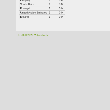
Hungary
1
0.0
South Africa
1
0.0
Portugal
1
0.0
United Arabic Emirates
1
0.0
Iceland
1
0.0
© 2000-2026
Velomobiel.nl