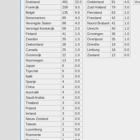
Duitsland
481
22.0
Gelderland
91
4.0
Vr
Frankrijk
208
9.0
Zuid Holland
79
3.0
België
135
6.0
Flevoland
63
2.0
Denemarken
89
4.0
Friesland
42
1.0
Verenigde Staten
88
4.0
Noord Brabant
41
1.0
Verenigd Koninkrijk
58
2.0
Utrecht
40
1.0
Finland
41
1.0
Groningen
36
1.0
Zweden
35
1.0
Overijssel
35
1.0
Zwitserland
28
1.0
Drenthe
19
0.0
Canada
25
1.0
Limburg
18
0.0
Oostenrijk
22
1.0
Zeeland
12
0.0
Noorwegen
13
0.0
Japan
6
0.0
Tsjechië
6
0.0
Italië
5
0.0
Spanje
4
0.0
China
4
0.0
Australië
4
0.0
Saudi Arabia
4
0.0
Thailand
3
0.0
Poland
3
0.0
Ierland
3
0.0
Nieuw Zeeland
3
0.0
Taiwan
2
0.0
Luxenburg
2
0.0
Roemenie
1
0.0