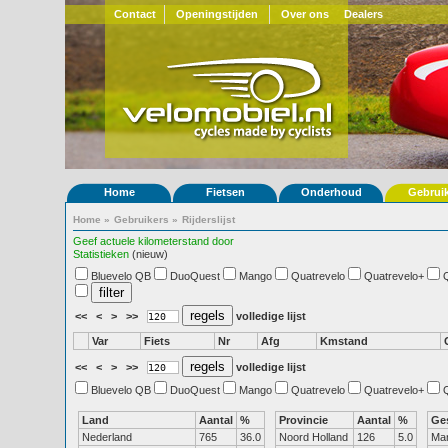
Contact
Openingstijden
Over ons
Dealers
Home
Fietsen
Onderhoud
Gebrui
Home
»
Gebruikers
»
Rijderslijst
Geef actuele kilometerstand door
Statistieken
(nieuw)
Bluevelo QB
DuoQuest
Mango
Quatrevelo
Quatrevelo+
<<
<
>
>>
volledige lijst
Var
Fiets
Nr
Afg
Kmstand
<<
<
>
>>
volledige lijst
Bluevelo QB
DuoQuest
Mango
Quatrevelo
Quatrevelo+
Land
Aantal
%
Provincie
Aantal
%
Ge
Nederland
765
36.0
Noord Holland
126
5.0
Ma