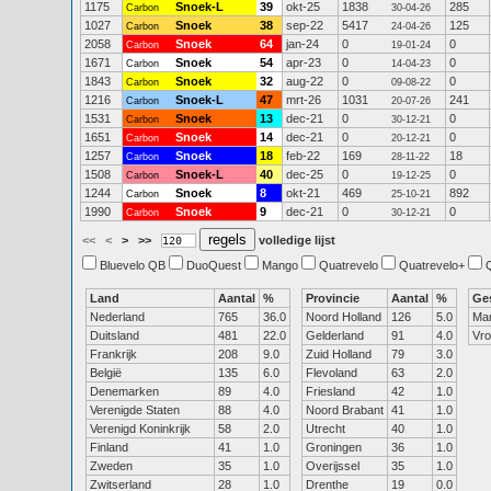
1175
Snoek-L
39
okt-25
1838
285
Carbon
30-04-26
1027
Snoek
38
sep-22
5417
125
Carbon
24-04-26
2058
Snoek
64
jan-24
0
0
Carbon
19-01-24
1671
Snoek
54
apr-23
0
0
Carbon
14-04-23
1843
Snoek
32
aug-22
0
0
Carbon
09-08-22
1216
Snoek-L
47
mrt-26
1031
241
Carbon
20-07-26
1531
Snoek
13
dec-21
0
0
Carbon
30-12-21
1651
Snoek
14
dec-21
0
0
Carbon
20-12-21
1257
Snoek
18
feb-22
169
18
Carbon
28-11-22
1508
Snoek-L
40
dec-25
0
0
Carbon
19-12-25
1244
Snoek
8
okt-21
469
892
Carbon
25-10-21
1990
Snoek
9
dec-21
0
0
Carbon
30-12-21
<<
<
>
>>
volledige lijst
Bluevelo QB
DuoQuest
Mango
Quatrevelo
Quatrevelo+
Land
Aantal
%
Provincie
Aantal
%
Ge
Nederland
765
36.0
Noord Holland
126
5.0
Ma
Duitsland
481
22.0
Gelderland
91
4.0
Vr
Frankrijk
208
9.0
Zuid Holland
79
3.0
België
135
6.0
Flevoland
63
2.0
Denemarken
89
4.0
Friesland
42
1.0
Verenigde Staten
88
4.0
Noord Brabant
41
1.0
Verenigd Koninkrijk
58
2.0
Utrecht
40
1.0
Finland
41
1.0
Groningen
36
1.0
Zweden
35
1.0
Overijssel
35
1.0
Zwitserland
28
1.0
Drenthe
19
0.0