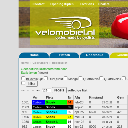
Contact
Openingstijden
Over ons
Dealers
Home
Fietsen
Onderhoud
Gebrui
Home
»
Gebruikers
»
Rijderslijst
Geef actuele kilometerstand door
Statistieken
(nieuw)
Bluevelo QB
DuoQuest
Mango
Quatrevelo
Quatrevelo+
<<
<
>
>>
volledige lijst
Var
Fiets
Nr
Afg
Kmstand
Gem
1681
Snoek
44
feb-23
0
0
Carbon
15-02-23
2003
Snoek
55
sep-23
0
0
Carbon
05-09-23
989
Snoek-L
35
apr-25
6620
423
Carbon
06-08-26
1406
Snoek
67
mei-24
0
0
Carbon
28-05-24
1980
Snoek-L
16
nov-24
0
0
Carbon
15-11-24
952
Snoek
30
jun-22
8000
218
Carbon
27-06-25