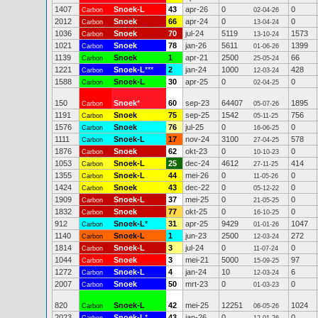
1407
Snoek-L
43
apr-26
0
0
Carbon
02-04-26
2012
Snoek
66
apr-24
0
0
Carbon
13-04-24
1036
Snoek
70
jul-24
5119
1573
Carbon
13-10-24
1021
Snoek
78
jan-26
5611
1399
Carbon
01-06-26
1139
Snoek
1
apr-21
2500
66
Carbon
25-05-24
1221
Snoek-L
***
2
jan-24
1000
428
Carbon
12-03-24
1588
Snoek-L
30
apr-25
0
0
Carbon
02-04-25
150
Snoek
*
60
sep-23
64407
1895
Carbon
05-07-26
1191
Snoek
75
sep-25
1542
756
Carbon
05-11-25
1576
Snoek
76
jul-25
0
0
Carbon
16-06-25
1111
Snoek-L
17
nov-24
3100
578
Carbon
27-04-25
1876
Snoek
62
okt-23
0
0
Carbon
10-10-23
1053
Snoek-L
25
dec-24
4612
414
Carbon
27-11-25
1355
Snoek-L
44
mei-26
0
0
Carbon
11-05-26
1424
Snoek
43
dec-22
0
0
Carbon
05-12-22
1909
Snoek-L
37
mei-25
0
0
Carbon
21-05-25
1832
Snoek
77
okt-25
0
0
Carbon
16-10-25
912
Snoek-L
*
31
apr-25
9429
1047
Carbon
01-01-26
1140
Snoek-L
1
jun-23
2500
272
Carbon
12-03-24
1814
Snoek-L
3
jul-24
0
0
Carbon
11-07-24
1044
Snoek
3
mei-21
5000
97
Carbon
15-09-25
1272
Snoek-L
4
jan-24
10
6
Carbon
12-03-24
2007
Snoek
50
mrt-23
0
0
Carbon
01-03-23
820
Snoek-L
42
mei-25
12251
1024
Carbon
06-05-26
2023
Snoek-L
*
43
jan-26
0
0