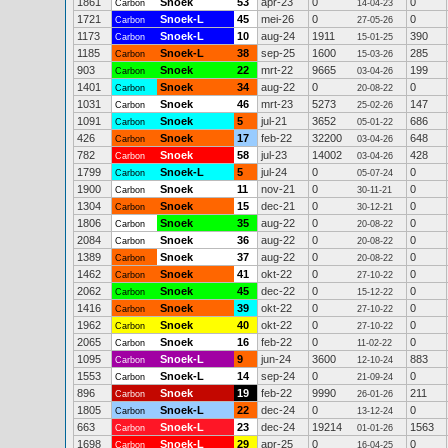
1861
Snoek
53
apr-23
0
0
Carbon
14-04-23
1721
Snoek-L
45
mei-26
0
0
Carbon
27-05-26
1173
Snoek-L
10
aug-24
1911
390
Carbon
15-01-25
1185
Snoek-L
38
sep-25
1600
285
Carbon
15-03-26
903
Snoek
22
mrt-22
9665
199
Carbon
03-04-26
1401
Snoek
34
aug-22
0
0
Carbon
20-08-22
1031
Snoek
46
mrt-23
5273
147
Carbon
25-02-26
1091
Snoek
5
jul-21
3652
686
Carbon
05-01-22
426
Snoek
17
feb-22
32200
648
Carbon
03-04-26
782
Snoek
58
jul-23
14002
428
Carbon
03-04-26
1799
Snoek-L
5
jul-24
0
0
Carbon
05-07-24
1900
Snoek
11
nov-21
0
0
Carbon
30-11-21
1304
Snoek
15
dec-21
0
0
Carbon
30-12-21
1806
Snoek
35
aug-22
0
0
Carbon
20-08-22
2084
Snoek
36
aug-22
0
0
Carbon
20-08-22
1389
Snoek
37
aug-22
0
0
Carbon
20-08-22
1462
Snoek
41
okt-22
0
0
Carbon
27-10-22
2062
Snoek
45
dec-22
0
0
Carbon
15-12-22
1416
Snoek
39
okt-22
0
0
Carbon
27-10-22
1962
Snoek
40
okt-22
0
0
Carbon
27-10-22
2065
Snoek
16
feb-22
0
0
Carbon
11-02-22
1095
Snoek-L
9
jun-24
3600
883
Carbon
12-10-24
1553
Snoek-L
14
sep-24
0
0
Carbon
21-09-24
896
Snoek
19
feb-22
9990
211
Carbon
26-01-26
1805
Snoek-L
22
dec-24
0
0
Carbon
13-12-24
663
Snoek-L
23
dec-24
19214
1563
Carbon
01-01-26
1698
Snoek-L
29
apr-25
0
0
Carbon
16-04-25