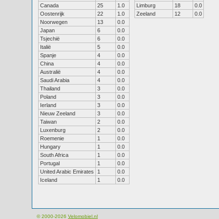
Canada
25
1.0
Limburg
18
0.0
Oostenrijk
22
1.0
Zeeland
12
0.0
Noorwegen
13
0.0
Japan
6
0.0
Tsjechië
6
0.0
Italië
5
0.0
Spanje
4
0.0
China
4
0.0
Australië
4
0.0
Saudi Arabia
4
0.0
Thailand
3
0.0
Poland
3
0.0
Ierland
3
0.0
Nieuw Zeeland
3
0.0
Taiwan
2
0.0
Luxenburg
2
0.0
Roemenie
1
0.0
Hungary
1
0.0
South Africa
1
0.0
Portugal
1
0.0
United Arabic Emirates
1
0.0
Iceland
1
0.0
© 2000-2026
Velomobiel.nl