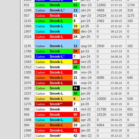
Carbon
12-01-26
831
Snoek
63
dec-23
11860
1734
Carbon
07-07-24
1048
Snoek-L
*
13
okt-24
4868
318
Carbon
12-01-26
557
Snoek
51
apr-23
24224
1175
Carbon
31-12-24
1143
Snoek-L
8
jun-24
2482
160
Carbon
26-09-25
1960
Snoek-L
19
jul-25
0
0
Carbon
15-11-24
1907
Snoek
72
dec-24
0
0
Carbon
06-12-24
2024
Snoek-L
24
jan-25
0
0
Carbon
13-01-25
1135
Snoek-L
12
aug-24
2500
182
Carbon
10-10-25
1789
Snoek
59
jul-23
0
0
Carbon
14-07-23
1943
Snoek-L
*
7
jun-24
0
0
Carbon
04-06-24
1583
Snoek-L
28
mrt-25
0
0
Carbon
19-03-25
1912
Snoek
49
feb-23
0
0
Carbon
21-02-23
1305
Snoek-L
20
nov-24
0
0
Carbon
15-11-24
946
Snoek-L
21
dec-24
8086
640
Carbon
01-01-26
2075
Snoek-L
11
sep-24
0
0
Carbon
07-09-24
1378
Snoek
74
mei-25
0
0
Carbon
22-05-25
1537
Snoek-L
46
jun-26
0
0
Carbon
11-06-26
890
Snoek-L
6
jun-24
10000
528
Carbon
01-01-26
1276
Snoek
**
7
jul-20
0
0
Carbon
20-07-20
598
Snoek
21
mrt-22
21798
651
Carbon
31-12-24
666
Snoek
56
jun-23
19129
530
Carbon
01-07-26
1688
Snoek-L
32
apr-25
0
0
Carbon
09-04-25
984
Snoek-L
33
jun-25
6964
1004
Carbon
01-01-26
1996
Snoek-L
41
jan-26
0
0
Carbon
26-01-26
1767
Snoek
*
42
dec-22
0
0
Carbon
05-12-22