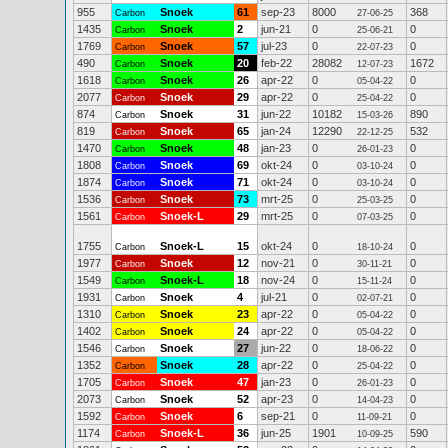
955
Snoek
61
sep-23
8000
368
Carbon
27-06-25
1435
Snoek
2
jun-21
0
0
Carbon
25-06-21
1769
Snoek
57
jul-23
0
0
Carbon
22-07-23
490
Snoek
20
feb-22
28082
1672
Carbon
12-07-23
1618
Snoek
26
apr-22
0
0
Carbon
05-04-22
2077
Snoek
29
apr-22
0
0
Carbon
25-04-22
874
Snoek
31
jun-22
10182
890
Carbon
15-03-26
819
Snoek
65
jan-24
12290
532
Carbon
22-12-25
1470
Snoek
48
jan-23
0
0
Carbon
26-01-23
1808
Snoek
69
okt-24
0
0
Carbon
03-10-24
1874
Snoek
71
okt-24
0
0
Carbon
03-10-24
1536
Snoek
73
mrt-25
0
0
Carbon
25-03-25
1561
Snoek-L
29
mrt-25
0
0
Carbon
07-03-25
1755
Snoek-L
15
okt-24
0
0
Carbon
18-10-24
1977
Snoek
12
nov-21
0
0
Carbon
30-11-21
1549
Snoek-L
18
nov-24
0
0
Carbon
15-11-24
1931
Snoek
4
jul-21
0
0
Carbon
02-07-21
1310
Snoek
23
apr-22
0
0
Carbon
05-04-22
1402
Snoek
24
apr-22
0
0
Carbon
05-04-22
1546
Snoek
27
jun-22
0
0
Carbon
18-06-22
1352
Snoek
28
apr-22
0
0
Carbon
25-04-22
1705
Snoek
47
jan-23
0
0
Carbon
26-01-23
2073
Snoek
52
apr-23
0
0
Carbon
14-04-23
1592
Snoek
6
sep-21
0
0
Carbon
11-09-21
1174
Snoek-L
36
jun-25
1901
590
Carbon
10-09-25