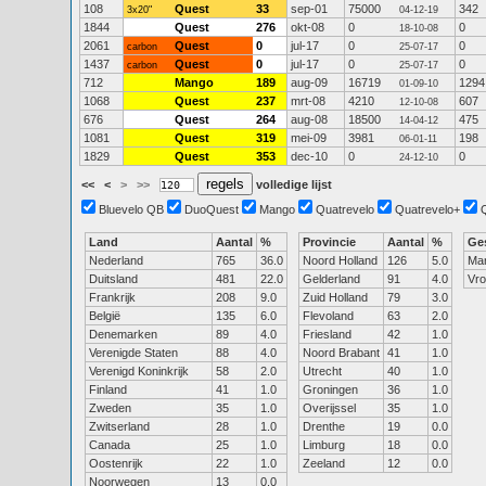
108
Quest
33
sep-01
75000
342
3x20"
04-12-19
1844
Quest
276
okt-08
0
0
18-10-08
2061
Quest
0
jul-17
0
0
carbon
25-07-17
1437
Quest
0
jul-17
0
0
carbon
25-07-17
712
Mango
189
aug-09
16719
1294
01-09-10
1068
Quest
237
mrt-08
4210
607
12-10-08
676
Quest
264
aug-08
18500
475
14-04-12
1081
Quest
319
mei-09
3981
198
06-01-11
1829
Quest
353
dec-10
0
0
24-12-10
<<
<
>
>>
volledige lijst
Bluevelo QB
DuoQuest
Mango
Quatrevelo
Quatrevelo+
Land
Aantal
%
Provincie
Aantal
%
Ge
Nederland
765
36.0
Noord Holland
126
5.0
Ma
Duitsland
481
22.0
Gelderland
91
4.0
Vr
Frankrijk
208
9.0
Zuid Holland
79
3.0
België
135
6.0
Flevoland
63
2.0
Denemarken
89
4.0
Friesland
42
1.0
Verenigde Staten
88
4.0
Noord Brabant
41
1.0
Verenigd Koninkrijk
58
2.0
Utrecht
40
1.0
Finland
41
1.0
Groningen
36
1.0
Zweden
35
1.0
Overijssel
35
1.0
Zwitserland
28
1.0
Drenthe
19
0.0
Canada
25
1.0
Limburg
18
0.0
Oostenrijk
22
1.0
Zeeland
12
0.0
Noorwegen
13
0.0