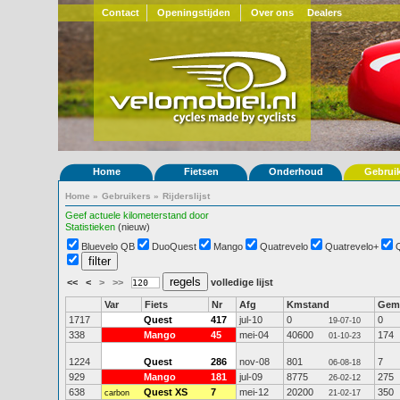
Contact
Openingstijden
Over ons
Dealers
Home
Fietsen
Onderhoud
Gebrui
Home
»
Gebruikers
»
Rijderslijst
Geef actuele kilometerstand door
Statistieken
(nieuw)
Bluevelo QB
DuoQuest
Mango
Quatrevelo
Quatrevelo+
<<
<
>
>>
volledige lijst
Var
Fiets
Nr
Afg
Kmstand
Gem
1717
Quest
417
jul-10
0
0
19-07-10
338
Mango
45
mei-04
40600
174
01-10-23
1224
Quest
286
nov-08
801
7
06-08-18
929
Mango
181
jul-09
8775
275
26-02-12
638
Quest XS
7
mei-12
20200
350
carbon
21-02-17