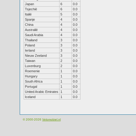
Japan
6
0.0
Tsjechië
6
0.0
Italië
5
0.0
Spanje
4
0.0
China
4
0.0
Australië
4
0.0
Saudi Arabia
4
0.0
Thailand
3
0.0
Poland
3
0.0
Ierland
3
0.0
Nieuw Zeeland
3
0.0
Taiwan
2
0.0
Luxenburg
2
0.0
Roemenie
1
0.0
Hungary
1
0.0
South Africa
1
0.0
Portugal
1
0.0
United Arabic Emirates
1
0.0
Iceland
1
0.0
© 2000-2026
Velomobiel.nl