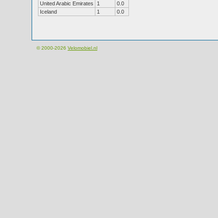
United Arabic Emirates
1
0.0
Iceland
1
0.0
© 2000-2026
Velomobiel.nl