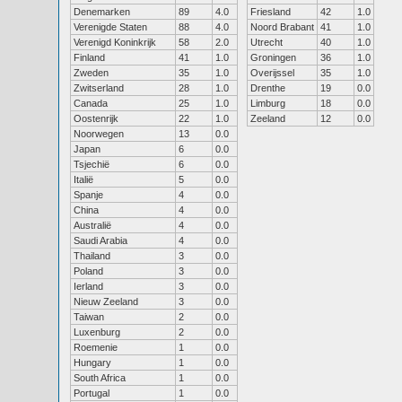
Denemarken
89
4.0
Friesland
42
1.0
Verenigde Staten
88
4.0
Noord Brabant
41
1.0
Verenigd Koninkrijk
58
2.0
Utrecht
40
1.0
Finland
41
1.0
Groningen
36
1.0
Zweden
35
1.0
Overijssel
35
1.0
Zwitserland
28
1.0
Drenthe
19
0.0
Canada
25
1.0
Limburg
18
0.0
Oostenrijk
22
1.0
Zeeland
12
0.0
Noorwegen
13
0.0
Japan
6
0.0
Tsjechië
6
0.0
Italië
5
0.0
Spanje
4
0.0
China
4
0.0
Australië
4
0.0
Saudi Arabia
4
0.0
Thailand
3
0.0
Poland
3
0.0
Ierland
3
0.0
Nieuw Zeeland
3
0.0
Taiwan
2
0.0
Luxenburg
2
0.0
Roemenie
1
0.0
Hungary
1
0.0
South Africa
1
0.0
Portugal
1
0.0