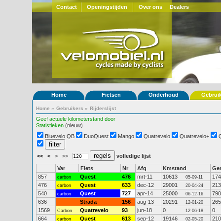
Contact
Openingstijden
Over ons
Dealers
Home
Fietsen
Onderhoud
Gebrui
Home
»
Gebruikers
»
Rijderslijst
Geef actuele kilometerstand door
Statistieken
(nieuw)
Bluevelo QB
DuoQuest
Mango
Quatrevelo
Quatrevelo+
<<
<
>
>>
volledige lijst
Var
Fiets
Nr
Afg
Kmstand
Ge
857
Quest
476
mrt-11
10613
174
carbon
05-09-11
476
Quest
633
dec-12
29001
213
carbon
20-04-24
540
Quest
727
apr-14
25000
790
carbon
06-12-16
636
Strada
156
aug-13
20291
265
12-01-20
1569
Quatrevelo
93
jun-18
0
0
Carbon
12-06-18
664
Quest
613
sep-12
19146
210
carbon
02-05-20