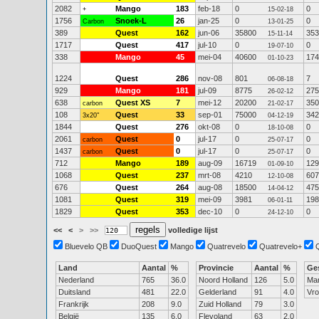
2082
Mango
183
feb-18
0
0
+
15-02-18
1756
Snoek-L
26
jan-25
0
0
Carbon
13-01-25
389
Quest
162
jun-06
35800
353
15-11-14
1717
Quest
417
jul-10
0
0
19-07-10
338
Mango
45
mei-04
40600
174
01-10-23
1224
Quest
286
nov-08
801
7
06-08-18
929
Mango
181
jul-09
8775
275
26-02-12
638
Quest XS
7
mei-12
20200
350
carbon
21-02-17
108
Quest
33
sep-01
75000
342
3x20"
04-12-19
1844
Quest
276
okt-08
0
0
18-10-08
2061
Quest
0
jul-17
0
0
carbon
25-07-17
1437
Quest
0
jul-17
0
0
carbon
25-07-17
712
Mango
189
aug-09
16719
129
01-09-10
1068
Quest
237
mrt-08
4210
607
12-10-08
676
Quest
264
aug-08
18500
475
14-04-12
1081
Quest
319
mei-09
3981
198
06-01-11
1829
Quest
353
dec-10
0
0
24-12-10
<<
<
>
>>
volledige lijst
Bluevelo QB
DuoQuest
Mango
Quatrevelo
Quatrevelo+
Land
Aantal
%
Provincie
Aantal
%
Ge
Nederland
765
36.0
Noord Holland
126
5.0
Ma
Duitsland
481
22.0
Gelderland
91
4.0
Vr
Frankrijk
208
9.0
Zuid Holland
79
3.0
België
135
6.0
Flevoland
63
2.0