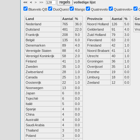
<<
<
>
>>
volledige lijst
Bluevelo QB
DuoQuest
Mango
Quatrevelo
Quatrevelo+
Land
Aantal
%
Provincie
Aantal
%
Ge
Nederland
765
36.0
Noord Holland
126
5.0
Ma
Duitsland
481
22.0
Gelderland
91
4.0
Vr
Frankrijk
208
9.0
Zuid Holland
79
3.0
België
135
6.0
Flevoland
63
2.0
Denemarken
89
4.0
Friesland
42
1.0
Verenigde Staten
88
4.0
Noord Brabant
41
1.0
Verenigd Koninkrijk
58
2.0
Utrecht
40
1.0
Finland
41
1.0
Groningen
36
1.0
Zweden
35
1.0
Overijssel
35
1.0
Zwitserland
28
1.0
Drenthe
19
0.0
Canada
25
1.0
Limburg
18
0.0
Oostenrijk
22
1.0
Zeeland
12
0.0
Noorwegen
13
0.0
Japan
6
0.0
Tsjechië
6
0.0
Italië
5
0.0
Spanje
4
0.0
China
4
0.0
Australië
4
0.0
Saudi Arabia
4
0.0
Thailand
3
0.0
Poland
3
0.0