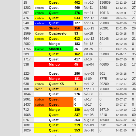
15
Quest
402
mrt-10
136839
11
02-12-19
1202
Quest
460
feb-11
1260
27
carbon
13-12-14
857
Quest
476
mrt-11
10613
17
carbon
05-09-11
476
Quest
633
dec-12
29001
21
carbon
20-04-24
540
Quest
727
apr-14
25000
79
carbon
06-12-16
636
Strada
156
aug-13
20291
26
12-01-20
1569
Quatrevelo
93
jun-18
0
0
Carbon
12-06-18
664
Quest
613
sep-12
19146
21
carbon
02-05-20
2082
Mango
183
feb-18
0
0
+
15-02-18
1756
Snoek-L
26
jan-25
0
0
Carbon
13-01-25
389
Quest
162
jun-06
35800
35
15-11-14
1717
Quest
417
jul-10
0
0
19-07-10
338
Mango
45
mei-04
40600
17
01-10-23
1224
Quest
286
nov-08
801
7
06-08-18
929
Mango
181
jul-09
8775
27
26-02-12
638
Quest XS
7
mei-12
20200
35
carbon
21-02-17
108
Quest
33
sep-01
75000
34
3x20"
04-12-19
1844
Quest
276
okt-08
0
0
18-10-08
2061
Quest
0
jul-17
0
0
carbon
25-07-17
1437
Quest
0
jul-17
0
0
carbon
25-07-17
712
Mango
189
aug-09
16719
12
01-09-10
1068
Quest
237
mrt-08
4210
60
12-10-08
676
Quest
264
aug-08
18500
47
14-04-12
1081
Quest
319
mei-09
3981
19
06-01-11
1829
Quest
353
dec-10
0
0
24-12-10