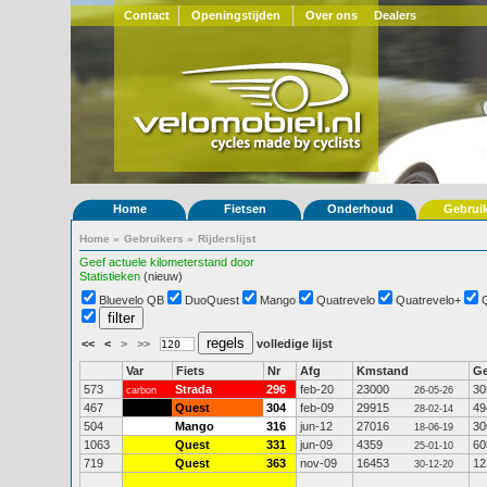
Contact
Openingstijden
Over ons
Dealers
Home
Fietsen
Onderhoud
Gebrui
Home
»
Gebruikers
»
Rijderslijst
Geef actuele kilometerstand door
Statistieken
(nieuw)
Bluevelo QB
DuoQuest
Mango
Quatrevelo
Quatrevelo+
<<
<
>
>>
volledige lijst
Var
Fiets
Nr
Afg
Kmstand
G
573
Strada
296
feb-20
23000
30
carbon
26-05-26
467
Quest
304
feb-09
29915
49
28-02-14
504
Mango
316
jun-12
27016
30
18-06-19
1063
Quest
331
jun-09
4359
60
25-01-10
719
Quest
363
nov-09
16453
12
30-12-20