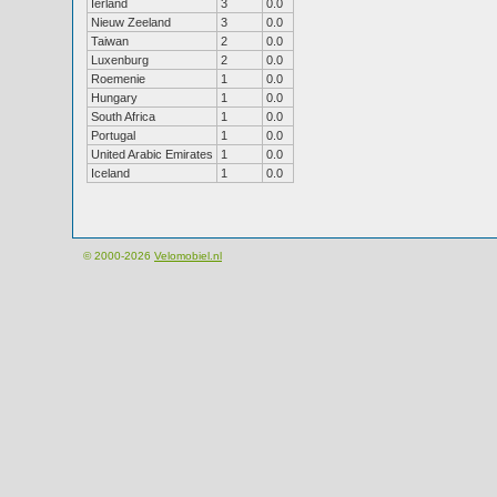
Ierland
3
0.0
Nieuw Zeeland
3
0.0
Taiwan
2
0.0
Luxenburg
2
0.0
Roemenie
1
0.0
Hungary
1
0.0
South Africa
1
0.0
Portugal
1
0.0
United Arabic Emirates
1
0.0
Iceland
1
0.0
© 2000-2026
Velomobiel.nl