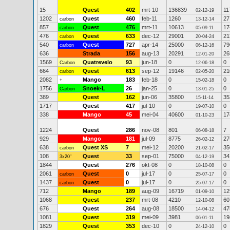
15
Quest
402
mrt-10
136839
11
02-12-19
1202
Quest
460
feb-11
1260
27
carbon
13-12-14
857
Quest
476
mrt-11
10613
17
carbon
05-09-11
476
Quest
633
dec-12
29001
21
carbon
20-04-24
540
Quest
727
apr-14
25000
79
carbon
06-12-16
636
Strada
156
aug-13
20291
26
12-01-20
1569
Quatrevelo
93
jun-18
0
0
Carbon
12-06-18
664
Quest
613
sep-12
19146
21
carbon
02-05-20
2082
Mango
183
feb-18
0
0
+
15-02-18
1756
Snoek-L
26
jan-25
0
0
Carbon
13-01-25
389
Quest
162
jun-06
35800
35
15-11-14
1717
Quest
417
jul-10
0
0
19-07-10
338
Mango
45
mei-04
40600
17
01-10-23
1224
Quest
286
nov-08
801
7
06-08-18
929
Mango
181
jul-09
8775
27
26-02-12
638
Quest XS
7
mei-12
20200
35
carbon
21-02-17
108
Quest
33
sep-01
75000
34
3x20"
04-12-19
1844
Quest
276
okt-08
0
0
18-10-08
2061
Quest
0
jul-17
0
0
carbon
25-07-17
1437
Quest
0
jul-17
0
0
carbon
25-07-17
712
Mango
189
aug-09
16719
12
01-09-10
1068
Quest
237
mrt-08
4210
60
12-10-08
676
Quest
264
aug-08
18500
47
14-04-12
1081
Quest
319
mei-09
3981
19
06-01-11
1829
Quest
353
dec-10
0
0
24-12-10