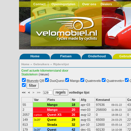
Contact
Openingstijden
Over ons
Dealers
Home
Fietsen
Onderhoud
Gebrui
Home
»
Gebruikers
»
Rijderslijst
Geef actuele kilometerstand door
Statistieken
(nieuw)
Bluevelo QB
DuoQuest
Mango
Quatrevelo
Quatrevelo+
<<
<
>
>>
volledige lijst
Var
Fiets
Nr
Afg
Kmstand
G
55
Mango
18
apr-03
97636
43
09-01-22
2
Mango
20
mei-03
258000
10
11-09-23
2057
Quest XS
26
aug-12
0
0
carbon
18-08-12
149
Quest
29
aug-01
65000
22
3x20"
24-03-25
813
Strada
32
jun-10
12600
27
05-05-14
179
Quest
42
dec-01
60130
72
3x20"
14-10-08