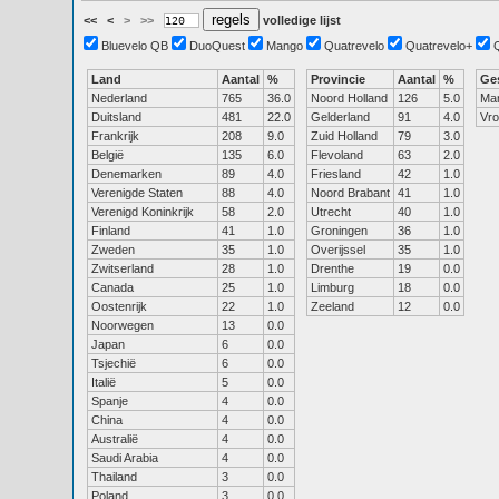
<<
<
>
>>
volledige lijst
Bluevelo QB
DuoQuest
Mango
Quatrevelo
Quatrevelo+
Land
Aantal
%
Provincie
Aantal
%
Ge
Nederland
765
36.0
Noord Holland
126
5.0
Ma
Duitsland
481
22.0
Gelderland
91
4.0
Vr
Frankrijk
208
9.0
Zuid Holland
79
3.0
België
135
6.0
Flevoland
63
2.0
Denemarken
89
4.0
Friesland
42
1.0
Verenigde Staten
88
4.0
Noord Brabant
41
1.0
Verenigd Koninkrijk
58
2.0
Utrecht
40
1.0
Finland
41
1.0
Groningen
36
1.0
Zweden
35
1.0
Overijssel
35
1.0
Zwitserland
28
1.0
Drenthe
19
0.0
Canada
25
1.0
Limburg
18
0.0
Oostenrijk
22
1.0
Zeeland
12
0.0
Noorwegen
13
0.0
Japan
6
0.0
Tsjechië
6
0.0
Italië
5
0.0
Spanje
4
0.0
China
4
0.0
Australië
4
0.0
Saudi Arabia
4
0.0
Thailand
3
0.0
Poland
3
0.0