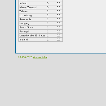
Ierland
3
0.0
Nieuw Zeeland
3
0.0
Taiwan
2
0.0
Luxenburg
2
0.0
Roemenie
1
0.0
Hungary
1
0.0
South Africa
1
0.0
Portugal
1
0.0
United Arabic Emirates
1
0.0
Iceland
1
0.0
© 2000-2026
Velomobiel.nl