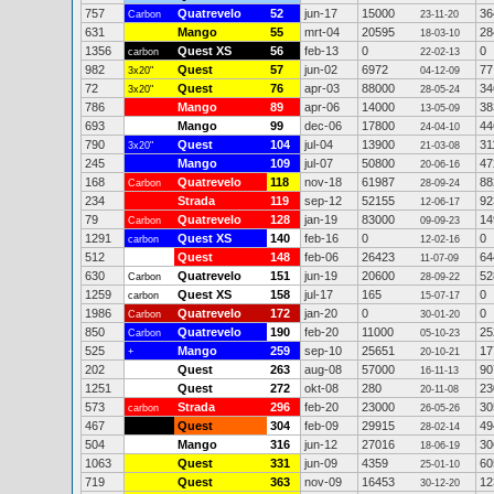
757
Quatrevelo
52
jun-17
15000
36
Carbon
23-11-20
631
Mango
55
mrt-04
20595
28
18-03-10
1356
Quest XS
56
feb-13
0
0
carbon
22-02-13
982
Quest
57
jun-02
6972
77
3x20"
04-12-09
72
Quest
76
apr-03
88000
34
3x20"
28-05-24
786
Mango
89
apr-06
14000
38
13-05-09
693
Mango
99
dec-06
17800
44
24-04-10
790
Quest
104
jul-04
13900
31
3x20"
21-03-08
245
Mango
109
jul-07
50800
47
20-06-16
168
Quatrevelo
118
nov-18
61987
88
Carbon
28-09-24
234
Strada
119
sep-12
52155
92
12-06-17
79
Quatrevelo
128
jan-19
83000
14
Carbon
09-09-23
1291
Quest XS
140
feb-16
0
0
carbon
12-02-16
512
Quest
148
feb-06
26423
64
11-07-09
630
Quatrevelo
151
jun-19
20600
52
Carbon
28-09-22
1259
Quest XS
158
jul-17
165
0
carbon
15-07-17
1986
Quatrevelo
172
jan-20
0
0
Carbon
30-01-20
850
Quatrevelo
190
feb-20
11000
25
Carbon
05-10-23
525
Mango
259
sep-10
25651
17
+
20-10-21
202
Quest
263
aug-08
57000
90
16-11-13
1251
Quest
272
okt-08
280
23
20-11-08
573
Strada
296
feb-20
23000
30
carbon
26-05-26
467
Quest
304
feb-09
29915
49
28-02-14
504
Mango
316
jun-12
27016
30
18-06-19
1063
Quest
331
jun-09
4359
60
25-01-10
719
Quest
363
nov-09
16453
12
30-12-20