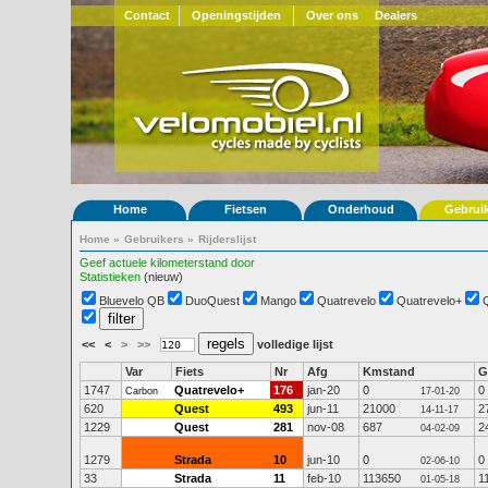
Contact
Openingstijden
Over ons
Dealers
Home
Fietsen
Onderhoud
Gebrui
Home
»
Gebruikers
»
Rijderslijst
Geef actuele kilometerstand door
Statistieken
(nieuw)
Bluevelo QB
DuoQuest
Mango
Quatrevelo
Quatrevelo+
<<
<
>
>>
volledige lijst
Var
Fiets
Nr
Afg
Kmstand
G
1747
Quatrevelo+
176
jan-20
0
0
Carbon
17-01-20
620
Quest
493
jun-11
21000
2
14-11-17
1229
Quest
281
nov-08
687
2
04-02-09
1279
Strada
10
jun-10
0
0
02-06-10
33
Strada
11
feb-10
113650
1
01-05-18