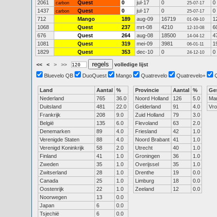
2061
Quest
0
jul-17
0
0
carbon
25-07-17
1437
Quest
0
jul-17
0
0
carbon
25-07-17
712
Mango
189
aug-09
16719
1
01-09-10
1068
Quest
237
mrt-08
4210
6
12-10-08
676
Quest
264
aug-08
18500
4
14-04-12
1081
Quest
319
mei-09
3981
1
06-01-11
1829
Quest
353
dec-10
0
0
24-12-10
<<
<
>
>>
volledige lijst
Bluevelo QB
DuoQuest
Mango
Quatrevelo
Quatrevelo+
Land
Aantal
%
Provincie
Aantal
%
Ge
Nederland
765
36.0
Noord Holland
126
5.0
Ma
Duitsland
481
22.0
Gelderland
91
4.0
Vr
Frankrijk
208
9.0
Zuid Holland
79
3.0
België
135
6.0
Flevoland
63
2.0
Denemarken
89
4.0
Friesland
42
1.0
Verenigde Staten
88
4.0
Noord Brabant
41
1.0
Verenigd Koninkrijk
58
2.0
Utrecht
40
1.0
Finland
41
1.0
Groningen
36
1.0
Zweden
35
1.0
Overijssel
35
1.0
Zwitserland
28
1.0
Drenthe
19
0.0
Canada
25
1.0
Limburg
18
0.0
Oostenrijk
22
1.0
Zeeland
12
0.0
Noorwegen
13
0.0
Japan
6
0.0
Tsjechië
6
0.0