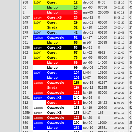
938
Quest
12
dec-00
8485
7
3x20"
23-11-10
55
Mango
18
apr-03
97636
4
09-01-22
2
Mango
20
mei-03
258000
1
11-09-23
2057
Quest XS
26
aug-12
0
0
carbon
18-08-12
149
Quest
29
aug-01
65000
2
3x20"
24-03-25
813
Strada
32
jun-10
12600
2
05-05-14
179
Quest
42
dec-01
60130
7
3x20"
14-10-08
757
Quatrevelo
52
jun-17
15000
3
Carbon
23-11-20
631
Mango
55
mrt-04
20595
2
18-03-10
1356
Quest XS
56
feb-13
0
0
carbon
22-02-13
982
Quest
57
jun-02
6972
7
3x20"
04-12-09
72
Quest
76
apr-03
88000
3
3x20"
28-05-24
786
Mango
89
apr-06
14000
3
13-05-09
693
Mango
99
dec-06
17800
4
24-04-10
790
Quest
104
jul-04
13900
3
3x20"
21-03-08
245
Mango
109
jul-07
50800
4
20-06-16
168
Quatrevelo
118
nov-18
61987
8
Carbon
28-09-24
234
Strada
119
sep-12
52155
9
12-06-17
79
Quatrevelo
128
jan-19
83000
1
Carbon
09-09-23
1291
Quest XS
140
feb-16
0
0
carbon
12-02-16
512
Quest
148
feb-06
26423
6
11-07-09
630
Quatrevelo
151
jun-19
20600
5
Carbon
28-09-22
1259
Quest XS
158
jul-17
165
0
carbon
15-07-17
1986
Quatrevelo
172
jan-20
0
0
Carbon
30-01-20
850
Quatrevelo
190
feb-20
11000
2
Carbon
05-10-23
525
Mango
259
sep-10
25651
1
+
20-10-21