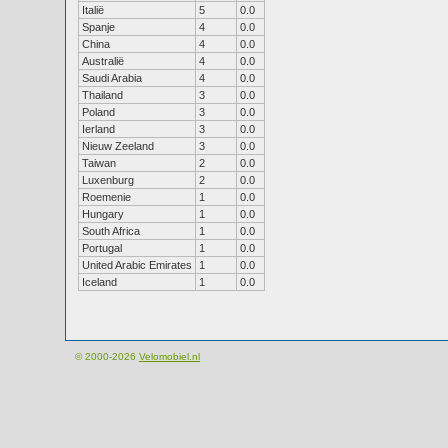
Italië
5
0.0
Spanje
4
0.0
China
4
0.0
Australië
4
0.0
Saudi Arabia
4
0.0
Thailand
3
0.0
Poland
3
0.0
Ierland
3
0.0
Nieuw Zeeland
3
0.0
Taiwan
2
0.0
Luxenburg
2
0.0
Roemenie
1
0.0
Hungary
1
0.0
South Africa
1
0.0
Portugal
1
0.0
United Arabic Emirates
1
0.0
Iceland
1
0.0
© 2000-2026
Velomobiel.nl