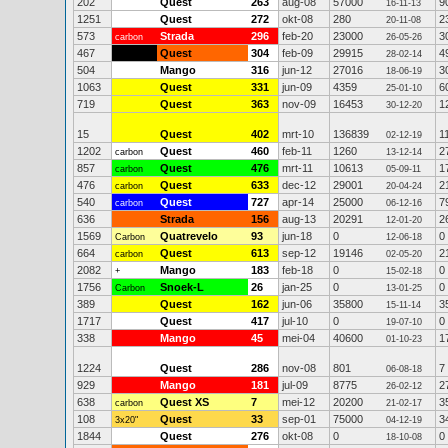
202
Quest
263
aug-08
57000
9
16-11-13
1251
Quest
272
okt-08
280
2
20-11-08
573
Strada
296
feb-20
23000
3
carbon
26-05-26
467
Quest
304
feb-09
29915
4
28-02-14
504
Mango
316
jun-12
27016
3
18-06-19
1063
Quest
331
jun-09
4359
6
25-01-10
719
Quest
363
nov-09
16453
1
30-12-20
15
Quest
402
mrt-10
136839
1
02-12-19
1202
Quest
460
feb-11
1260
2
carbon
13-12-14
857
Quest
476
mrt-11
10613
1
carbon
05-09-11
476
Quest
633
dec-12
29001
2
carbon
20-04-24
540
Quest
727
apr-14
25000
7
carbon
06-12-16
636
Strada
156
aug-13
20291
2
12-01-20
1569
Quatrevelo
93
jun-18
0
0
Carbon
12-06-18
664
Quest
613
sep-12
19146
2
carbon
02-05-20
2082
Mango
183
feb-18
0
0
+
15-02-18
1756
Snoek-L
26
jan-25
0
0
Carbon
13-01-25
389
Quest
162
jun-06
35800
3
15-11-14
1717
Quest
417
jul-10
0
0
19-07-10
338
Mango
45
mei-04
40600
1
01-10-23
1224
Quest
286
nov-08
801
7
06-08-18
929
Mango
181
jul-09
8775
2
26-02-12
638
Quest XS
7
mei-12
20200
3
carbon
21-02-17
108
Quest
33
sep-01
75000
3
3x20"
04-12-19
1844
Quest
276
okt-08
0
0
18-10-08