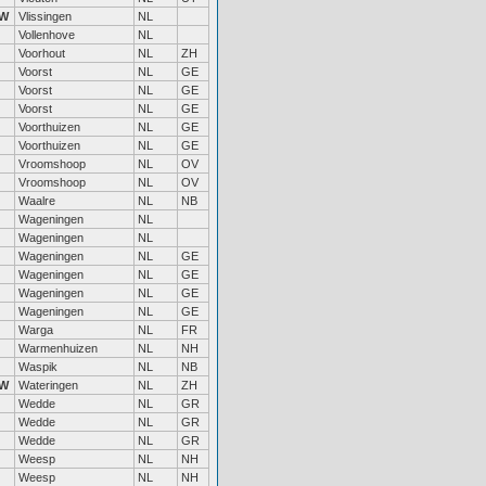
W
Vlissingen
NL
Vollenhove
NL
Voorhout
NL
ZH
Voorst
NL
GE
Voorst
NL
GE
Voorst
NL
GE
Voorthuizen
NL
GE
Voorthuizen
NL
GE
Vroomshoop
NL
OV
Vroomshoop
NL
OV
Waalre
NL
NB
Wageningen
NL
Wageningen
NL
Wageningen
NL
GE
Wageningen
NL
GE
Wageningen
NL
GE
Wageningen
NL
GE
Warga
NL
FR
Warmenhuizen
NL
NH
Waspik
NL
NB
W
Wateringen
NL
ZH
Wedde
NL
GR
Wedde
NL
GR
Wedde
NL
GR
Weesp
NL
NH
Weesp
NL
NH