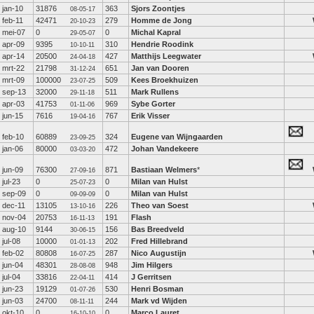
jan-10
31876
363
Sjors Zoontjes
08-05-17
feb-11
42471
279
Homme de Jong
20-10-23
mei-07
0
0
Michal Kapral
29-05-07
apr-09
9395
310
Hendrie Roodink
10-10-11
apr-14
20500
427
Matthijs Leegwater
24-04-18
mrt-22
21798
651
Jan van Dooren
31-12-24
mrt-09
100000
509
Kees Broekhuizen
23-07-25
sep-13
32000
511
Mark Rullens
29-11-18
apr-03
41753
969
Sybe Gorter
01-11-06
jun-15
7616
767
Erik Visser
19-04-16
feb-10
60889
324
Eugene van Wijngaarden
23-09-25
jan-06
80000
472
Johan Vandekeere
03-03-20
jun-09
76300
871
Bastiaan Welmers
*
27-09-16
jul-23
0
0
Milan van Hulst
25-07-23
sep-09
0
0
Milan van Hulst
09-09-09
dec-11
13105
226
Theo van Soest
13-10-16
nov-04
20753
191
Flash
16-11-13
aug-10
9144
156
Bas Breedveld
30-06-15
jul-08
10000
202
Fred Hillebrand
01-01-13
feb-02
80808
287
Nico Augustijn
16-07-25
jun-04
48301
948
Jim Hilgers
28-08-08
jul-04
33816
414
J Gerritsen
22-04-11
jun-23
19129
530
Henri Bosman
01-07-26
jun-03
24700
244
Mark vd Wijden
08-11-11
okt-10
0
0
Marco Lauret
16-10-10