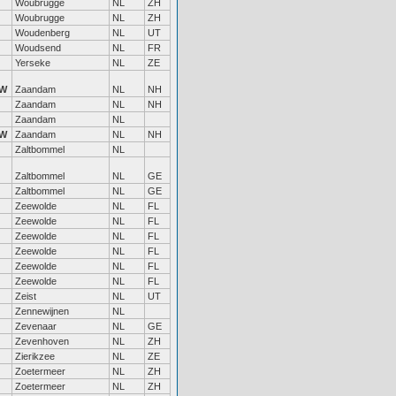
Woubrugge
NL
ZH
Woubrugge
NL
ZH
Woudenberg
NL
UT
Woudsend
NL
FR
Yerseke
NL
ZE
W
Zaandam
NL
NH
Zaandam
NL
NH
Zaandam
NL
W
Zaandam
NL
NH
Zaltbommel
NL
Zaltbommel
NL
GE
Zaltbommel
NL
GE
Zeewolde
NL
FL
Zeewolde
NL
FL
Zeewolde
NL
FL
Zeewolde
NL
FL
Zeewolde
NL
FL
Zeewolde
NL
FL
Zeist
NL
UT
Zennewijnen
NL
Zevenaar
NL
GE
Zevenhoven
NL
ZH
Zierikzee
NL
ZE
Zoetermeer
NL
ZH
Zoetermeer
NL
ZH