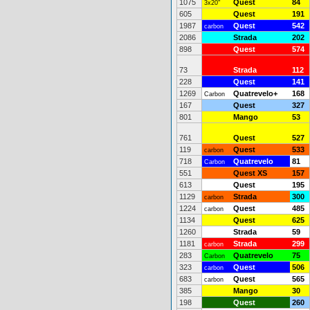
1075
Quest
84
3x20"
605
Quest
191
1987
Quest
542
carbon
2086
Strada
202
898
Quest
574
73
Strada
112
228
Quest
141
1269
Quatrevelo+
168
Carbon
167
Quest
327
801
Mango
53
761
Quest
527
119
Quest
533
carbon
718
Quatrevelo
81
Carbon
551
Quest XS
157
613
Quest
195
1129
Strada
300
carbon
1224
Quest
485
carbon
1134
Quest
625
1260
Strada
59
1181
Strada
299
carbon
283
Quatrevelo
75
Carbon
323
Quest
506
carbon
683
Quest
565
carbon
385
Mango
30
198
Quest
260