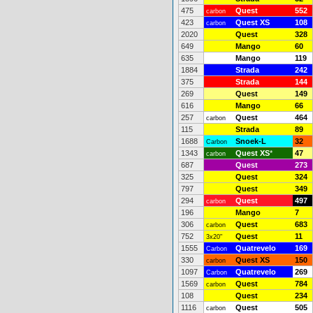
475
Quest
552
carbon
423
Quest XS
108
carbon
2020
Quest
328
649
Mango
60
635
Mango
119
1884
Strada
242
375
Strada
144
269
Quest
149
616
Mango
66
257
Quest
464
carbon
115
Strada
89
1688
Snoek-L
32
Carbon
1343
Quest XS
*
47
carbon
687
Quest
273
325
Quest
324
797
Quest
349
294
Quest
497
carbon
196
Mango
7
306
Quest
683
carbon
752
Quest
11
3x20"
1555
Quatrevelo
169
Carbon
330
Quest XS
150
carbon
1097
Quatrevelo
269
Carbon
1569
Quest
784
carbon
108
Quest
234
1116
Quest
505
carbon