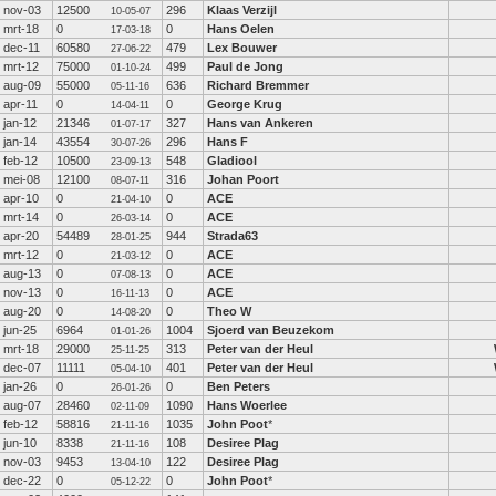
nov-03
12500
296
Klaas Verzijl
10-05-07
mrt-18
0
0
Hans Oelen
17-03-18
dec-11
60580
479
Lex Bouwer
27-06-22
mrt-12
75000
499
Paul de Jong
01-10-24
aug-09
55000
636
Richard Bremmer
05-11-16
apr-11
0
0
George Krug
14-04-11
jan-12
21346
327
Hans van Ankeren
01-07-17
jan-14
43554
296
Hans F
30-07-26
feb-12
10500
548
Gladiool
23-09-13
mei-08
12100
316
Johan Poort
08-07-11
apr-10
0
0
ACE
21-04-10
mrt-14
0
0
ACE
26-03-14
apr-20
54489
944
Strada63
28-01-25
mrt-12
0
0
ACE
21-03-12
aug-13
0
0
ACE
07-08-13
nov-13
0
0
ACE
16-11-13
aug-20
0
0
Theo W
14-08-20
jun-25
6964
1004
Sjoerd van Beuzekom
01-01-26
mrt-18
29000
313
Peter van der Heul
25-11-25
dec-07
11111
401
Peter van der Heul
05-04-10
jan-26
0
0
Ben Peters
26-01-26
aug-07
28460
1090
Hans Woerlee
02-11-09
feb-12
58816
1035
John Poot
*
21-11-16
jun-10
8338
108
Desiree Plag
21-11-16
nov-03
9453
122
Desiree Plag
13-04-10
dec-22
0
0
John Poot
*
05-12-22