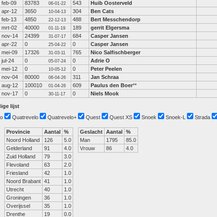
feb-09
83783
543
Huib Oosterveld
06-01-22
apr-12
3650
304
Ben Cats
10-04-13
feb-13
4850
488
Bert Messchendorp
22-12-13
mrt-02
40000
189
gerrit Elgersma
01-11-19
nov-14
24399
684
Casper Jansen
31-07-17
apr-22
0
0
Casper Jansen
25-04-22
mei-09
17326
765
Nico Salfischberger
31-03-11
jul-24
0
0
Adrie O
05-07-24
mei-12
0
0
Peter Peelen
10-05-12
nov-04
80000
311
Jan Schraa
06-04-26
aug-12
100010
609
Paulus den Boer
**
01-04-26
nov-17
0
0
Niels Mook
30-11-17
ige lijst
o
Quatrevelo
Quatrevelo+
Quest
Quest XS
Snoek
Snoek-L
Strada
Provincie
Aantal
%
Geslacht
Aantal
%
Noord Holland
126
5.0
Man
1795
85.0
Gelderland
91
4.0
Vrouw
86
4.0
Zuid Holland
79
3.0
Flevoland
63
2.0
Friesland
42
1.0
Noord Brabant
41
1.0
Utrecht
40
1.0
Groningen
36
1.0
Overijssel
35
1.0
Drenthe
19
0.0