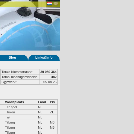
Blog
Links&Info
Totale kilometerstand:
39 089 364
Totaal maandgemiddelde:
482
Bijgewerkt:
05-08-26
Woonplaats
Land
Prv
Ter apel
NL
Tholen
NL
ZE
Tiel
NL
Tilburg
NL
NB
Tilburg
NL
NB
Tilburg
NL