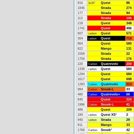
816
Quest
86
3x20"
1846
Strada
274
177
Strada
94
113
Strada
106
218
Quest
348
1741
Quest
496
607
Quest
571
carbon
304
Quest
710
carbon
864
Quest
580
822
Mango
131
1558
Strada
22
1759
Strada
176
220
Quatrevelo
200
Carbon
1339
Quest
584
carbon
1294
Quest
684
1617
Quest
698
1283
Quatrevelo
213
Carbon
984
Snoek-L
33
Carbon
480
Quatrevelo+
66
Carbon
845
Quest
224
1996
Snoek-L
41
Carbon
486
Quest
209
184
Quest XS
*
2
carbon
940
Strada
29
carbon
911
Mango
33
1766
Snoek
*
42
Carbon