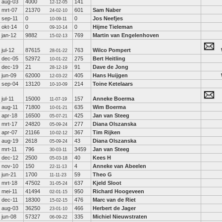
aug-03
4000
141
12-12-05
mrt-07
21370
601
Sam Naber
24-02-10
sep-11
0
0
Jos Neefjes
10-09-11
okt-14
0
0
Hijme Tieleman
09-10-14
jan-12
9882
769
Martin van Engelenhoven
15-02-13
jul-12
87615
763
Wilco Pompert
28-01-22
dec-05
52972
275
Bert Heitling
10-01-22
dec-19
21
91
Dave de Jong
28-12-19
jun-09
62000
405
Hans Huijgen
12-03-22
sep-04
13120
214
Toine Ketelaars
10-10-09
jul-11
15000
157
Anneke Boerma
11-07-19
aug-11
71800
635
Wim Boerma
10-01-21
apr-18
16500
425
Jan van Steeg
05-07-21
mrt-17
24820
277
Diana Olszanska
05-09-24
apr-07
21166
367
Tim Rijken
10-02-12
aug-19
2618
43
Diana Olszanska
05-09-24
mrt-11
796
3459
Jan van Steeg
30-03-11
dec-12
2500
40
Kees H
05-03-18
nov-10
150
4
Anneke van Abeelen
22-11-13
jun-21
1700
59
Theo G
11-11-23
mrt-18
47502
637
Kjeld Sloot
31-05-24
mei-11
41494
950
Richard Hoogeveen
02-01-15
dec-11
18300
476
Marc van de Riet
15-02-15
aug-03
36250
466
Herbert de Jager
23-01-10
jun-08
57327
335
Michiel Nieuwstraten
06-09-22