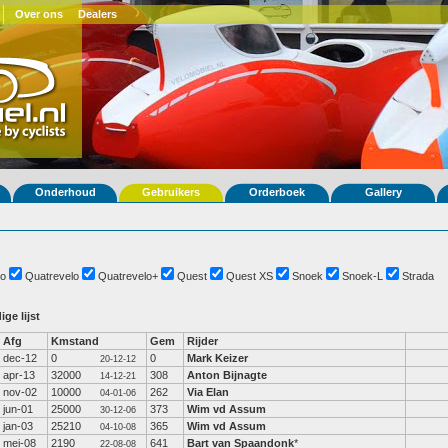
Over ons
Dealers
Onderhoud
Gebruikers
Orderboek
Gallery
o
Quatrevelo
Quatrevelo+
Quest
Quest XS
Snoek
Snoek-L
Strada
ige lijst
Afg
Kmstand
Gem
Rijder
dec-12
0
0
Mark Keizer
20-12-12
apr-13
32000
308
Anton Bijnagte
14-12-21
nov-02
10000
262
Via Elan
04-01-06
jun-01
25000
373
Wim vd Assum
30-12-06
jan-03
25210
365
Wim vd Assum
04-10-08
mei-08
2190
641
Bart van Spaandonk
*
22-08-08