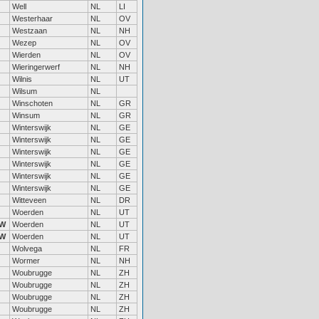
Well
NL
LI
Westerhaar
NL
OV
Westzaan
NL
NH
Wezep
NL
OV
Wierden
NL
OV
Wieringerwerf
NL
NH
Wilnis
NL
UT
Wilsum
NL
Winschoten
NL
GR
Winsum
NL
GR
Winterswijk
NL
GE
Winterswijk
NL
GE
Winterswijk
NL
GE
Winterswijk
NL
GE
Winterswijk
NL
GE
Winterswijk
NL
GE
Witteveen
NL
DR
Woerden
NL
UT
W
Woerden
NL
UT
W
Woerden
NL
UT
Wolvega
NL
FR
Wormer
NL
NH
Woubrugge
NL
ZH
Woubrugge
NL
ZH
Woubrugge
NL
ZH
Woubrugge
NL
ZH