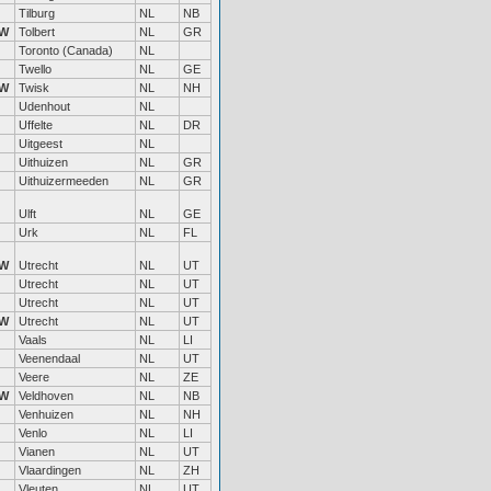
Tilburg
NL
NB
W
Tolbert
NL
GR
Toronto (Canada)
NL
Twello
NL
GE
W
Twisk
NL
NH
Udenhout
NL
Uffelte
NL
DR
Uitgeest
NL
Uithuizen
NL
GR
Uithuizermeeden
NL
GR
Ulft
NL
GE
Urk
NL
FL
W
Utrecht
NL
UT
Utrecht
NL
UT
Utrecht
NL
UT
W
Utrecht
NL
UT
Vaals
NL
LI
Veenendaal
NL
UT
Veere
NL
ZE
W
Veldhoven
NL
NB
Venhuizen
NL
NH
Venlo
NL
LI
Vianen
NL
UT
Vlaardingen
NL
ZH
Vleuten
NL
UT