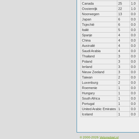
Canada
25
1.0
Oostenrijk
22
1.0
Noorwegen
13
0.0
Japan
6
0.0
Tsjechië
6
0.0
Italië
5
0.0
Spanje
4
0.0
China
4
0.0
Australië
4
0.0
Saudi Arabia
4
0.0
Thailand
3
0.0
Poland
3
0.0
Ierland
3
0.0
Nieuw Zeeland
3
0.0
Taiwan
2
0.0
Luxenburg
2
0.0
Roemenie
1
0.0
Hungary
1
0.0
South Africa
1
0.0
Portugal
1
0.0
United Arabic Emirates
1
0.0
Iceland
1
0.0
© 2000-2026
Velomobiel.nl