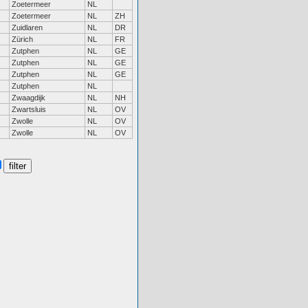
Zoetermeer
NL
Zoetermeer
NL
ZH
Zuidlaren
NL
DR
Zürich
NL
FR
Zutphen
NL
GE
Zutphen
NL
GE
Zutphen
NL
GE
Zutphen
NL
Zwaagdijk
NL
NH
Zwartsluis
NL
OV
Zwolle
NL
OV
Zwolle
NL
OV