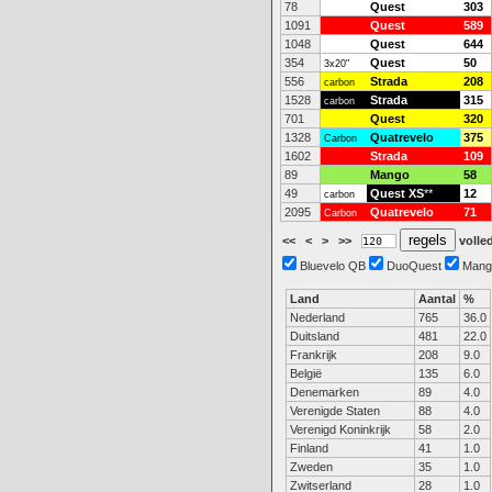
78
Quest
303
1091
Quest
589
1048
Quest
644
354
Quest
50
3x20"
556
Strada
208
carbon
1528
Strada
315
carbon
701
Quest
320
1328
Quatrevelo
375
Carbon
1602
Strada
109
89
Mango
58
49
Quest XS
**
12
carbon
2095
Quatrevelo
71
Carbon
<<
<
>
>>
volled
Bluevelo QB
DuoQuest
Mang
Land
Aantal
%
Nederland
765
36.0
Duitsland
481
22.0
Frankrijk
208
9.0
België
135
6.0
Denemarken
89
4.0
Verenigde Staten
88
4.0
Verenigd Koninkrijk
58
2.0
Finland
41
1.0
Zweden
35
1.0
Zwitserland
28
1.0