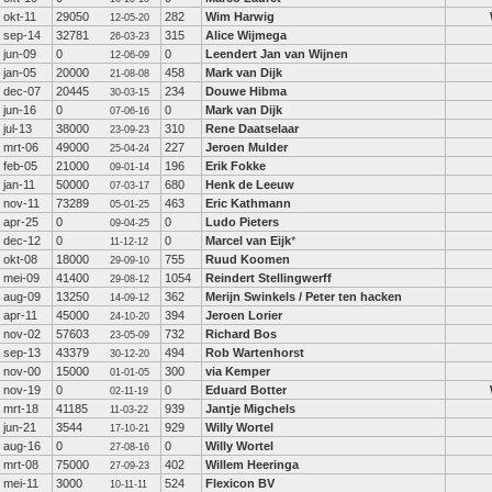
okt-11
29050
282
Wim Harwig
12-05-20
sep-14
32781
315
Alice Wijmega
26-03-23
jun-09
0
0
Leendert Jan van Wijnen
12-06-09
jan-05
20000
458
Mark van Dijk
21-08-08
dec-07
20445
234
Douwe Hibma
30-03-15
jun-16
0
0
Mark van Dijk
07-06-16
jul-13
38000
310
Rene Daatselaar
23-09-23
mrt-06
49000
227
Jeroen Mulder
25-04-24
feb-05
21000
196
Erik Fokke
09-01-14
jan-11
50000
680
Henk de Leeuw
07-03-17
nov-11
73289
463
Eric Kathmann
05-01-25
apr-25
0
0
Ludo Pieters
09-04-25
dec-12
0
0
Marcel van Eijk
*
11-12-12
okt-08
18000
755
Ruud Koomen
29-09-10
mei-09
41400
1054
Reindert Stellingwerff
29-08-12
aug-09
13250
362
Merijn Swinkels / Peter ten hacken
14-09-12
apr-11
45000
394
Jeroen Lorier
24-10-20
nov-02
57603
732
Richard Bos
23-05-09
sep-13
43379
494
Rob Wartenhorst
30-12-20
nov-00
15000
300
via Kemper
01-01-05
nov-19
0
0
Eduard Botter
02-11-19
mrt-18
41185
939
Jantje Migchels
11-03-22
jun-21
3544
929
Willy Wortel
17-10-21
aug-16
0
0
Willy Wortel
27-08-16
mrt-08
75000
402
Willem Heeringa
27-09-23
mei-11
3000
524
Flexicon BV
10-11-11