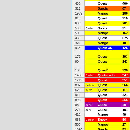
436
Quest
400
317
Strada
67
1989
Mango
106
913
Quest
315
633
Quest
701
598
Snoek
21
Carbon
50
Mango
162
433
Quest
675
321
Mango
10
964
Quest XS
125
171
Quest
393
90
Quest
143
105
Quest
*
329
1430
Quatrevelo
347
Carbon
1712
Quest
351
802
Quest
566
carbon
626
Quest
115
3x20"
916
Quest
421
892
Quest
256
86
Quest
45
3x20"
271
Quest
101
3x20"
412
Mango
49
666
Snoek
56
Carbon
553
Mango
27
1896
Strada
52