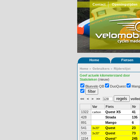
Contact
Openingstijden
Home
Fietsen
Home
»
Gebruikers
»
Rijderslijst
Geef actuele kilometerstand door
Statistieken
(nieuw)
Bluevelo QB
DuoQuest
Mang
<<
<
>
>>
volled
Var
Fiets
Nr
1322
Quest XS
41
carbon
428
Strada
135
891
Mango
6
541
Quest
23
3x20"
533
Quest
73
3x20"
1154
Quest
*
245