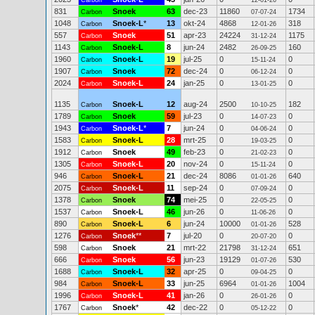
Carbon
12-01-26
831
Snoek
63
dec-23
11860
1734
Carbon
07-07-24
1048
Snoek-L
*
13
okt-24
4868
318
Carbon
12-01-26
557
Snoek
51
apr-23
24224
1175
Carbon
31-12-24
1143
Snoek-L
8
jun-24
2482
160
Carbon
26-09-25
1960
Snoek-L
19
jul-25
0
0
Carbon
15-11-24
1907
Snoek
72
dec-24
0
0
Carbon
06-12-24
2024
Snoek-L
24
jan-25
0
0
Carbon
13-01-25
1135
Snoek-L
12
aug-24
2500
182
Carbon
10-10-25
1789
Snoek
59
jul-23
0
0
Carbon
14-07-23
1943
Snoek-L
*
7
jun-24
0
0
Carbon
04-06-24
1583
Snoek-L
28
mrt-25
0
0
Carbon
19-03-25
1912
Snoek
49
feb-23
0
0
Carbon
21-02-23
1305
Snoek-L
20
nov-24
0
0
Carbon
15-11-24
946
Snoek-L
21
dec-24
8086
640
Carbon
01-01-26
2075
Snoek-L
11
sep-24
0
0
Carbon
07-09-24
1378
Snoek
74
mei-25
0
0
Carbon
22-05-25
1537
Snoek-L
46
jun-26
0
0
Carbon
11-06-26
890
Snoek-L
6
jun-24
10000
528
Carbon
01-01-26
1276
Snoek
**
7
jul-20
0
0
Carbon
20-07-20
598
Snoek
21
mrt-22
21798
651
Carbon
31-12-24
666
Snoek
56
jun-23
19129
530
Carbon
01-07-26
1688
Snoek-L
32
apr-25
0
0
Carbon
09-04-25
984
Snoek-L
33
jun-25
6964
1004
Carbon
01-01-26
1996
Snoek-L
41
jan-26
0
0
Carbon
26-01-26
1767
Snoek
*
42
dec-22
0
0
Carbon
05-12-22