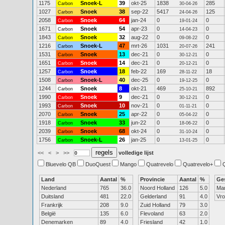
1175
Snoek-L
39
okt-25
1838
285
Carbon
30-04-26
1027
Snoek
38
sep-22
5417
125
Carbon
24-04-26
2058
Snoek
64
jan-24
0
0
Carbon
19-01-24
1671
Snoek
54
apr-23
0
0
Carbon
14-04-23
1843
Snoek
32
aug-22
0
0
Carbon
09-08-22
1216
Snoek-L
47
mrt-26
1031
241
Carbon
20-07-26
1531
Snoek
13
dec-21
0
0
Carbon
30-12-21
1651
Snoek
14
dec-21
0
0
Carbon
20-12-21
1257
Snoek
18
feb-22
169
18
Carbon
28-11-22
1508
Snoek-L
40
dec-25
0
0
Carbon
19-12-25
1244
Snoek
8
okt-21
469
892
Carbon
25-10-21
1990
Snoek
9
dec-21
0
0
Carbon
30-12-21
1993
Snoek
10
nov-21
0
0
Carbon
01-11-21
2070
Snoek
25
apr-22
0
0
Carbon
05-04-22
1918
Snoek
33
jun-22
0
0
Carbon
18-06-22
2039
Snoek
68
okt-24
0
0
Carbon
31-10-24
1756
Snoek-L
26
jan-25
0
0
Carbon
13-01-25
<<
<
>
>>
volledige lijst
Bluevelo QB
DuoQuest
Mango
Quatrevelo
Quatrevelo+
Land
Aantal
%
Provincie
Aantal
%
Ge
Nederland
765
36.0
Noord Holland
126
5.0
Ma
Duitsland
481
22.0
Gelderland
91
4.0
Vr
Frankrijk
208
9.0
Zuid Holland
79
3.0
België
135
6.0
Flevoland
63
2.0
Denemarken
89
4.0
Friesland
42
1.0