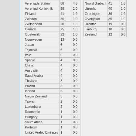
Verenigde Staten
88
4.0
Noord Brabant
41
1.0
Verenigd Koninkrijk
58
2.0
Utrecht
40
1.0
Finland
41
1.0
Groningen
36
1.0
Zweden
35
1.0
Overijssel
35
1.0
Zwitserland
28
1.0
Drenthe
19
0.0
Canada
25
1.0
Limburg
18
0.0
Oostenrijk
22
1.0
Zeeland
12
0.0
Noorwegen
13
0.0
Japan
6
0.0
Tsjechië
6
0.0
Italië
5
0.0
Spanje
4
0.0
China
4
0.0
Australië
4
0.0
Saudi Arabia
4
0.0
Thailand
3
0.0
Poland
3
0.0
Ierland
3
0.0
Nieuw Zeeland
3
0.0
Taiwan
2
0.0
Luxenburg
2
0.0
Roemenie
1
0.0
Hungary
1
0.0
South Africa
1
0.0
Portugal
1
0.0
United Arabic Emirates
1
0.0