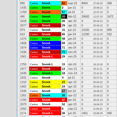
955
Snoek
61
sep-23
8000
368
Carbon
27-06-25
1435
Snoek
2
jun-21
0
0
Carbon
25-06-21
1769
Snoek
57
jul-23
0
0
Carbon
22-07-23
490
Snoek
20
feb-22
28082
1672
Carbon
12-07-23
1618
Snoek
26
apr-22
0
0
Carbon
05-04-22
2077
Snoek
29
apr-22
0
0
Carbon
25-04-22
874
Snoek
31
jun-22
10182
890
Carbon
15-03-26
819
Snoek
65
jan-24
12290
532
Carbon
22-12-25
1470
Snoek
48
jan-23
0
0
Carbon
26-01-23
1808
Snoek
69
okt-24
0
0
Carbon
03-10-24
1874
Snoek
71
okt-24
0
0
Carbon
03-10-24
1536
Snoek
73
mrt-25
0
0
Carbon
25-03-25
1561
Snoek-L
29
mrt-25
0
0
Carbon
07-03-25
1755
Snoek-L
15
okt-24
0
0
Carbon
18-10-24
1977
Snoek
12
nov-21
0
0
Carbon
30-11-21
1549
Snoek-L
18
nov-24
0
0
Carbon
15-11-24
1931
Snoek
4
jul-21
0
0
Carbon
02-07-21
1310
Snoek
23
apr-22
0
0
Carbon
05-04-22
1402
Snoek
24
apr-22
0
0
Carbon
05-04-22
1546
Snoek
27
jun-22
0
0
Carbon
18-06-22
1352
Snoek
28
apr-22
0
0
Carbon
25-04-22
1705
Snoek
47
jan-23
0
0
Carbon
26-01-23
2073
Snoek
52
apr-23
0
0
Carbon
14-04-23
1592
Snoek
6
sep-21
0
0
Carbon
11-09-21
1174
Snoek-L
36
jun-25
1901
590
Carbon
10-09-25