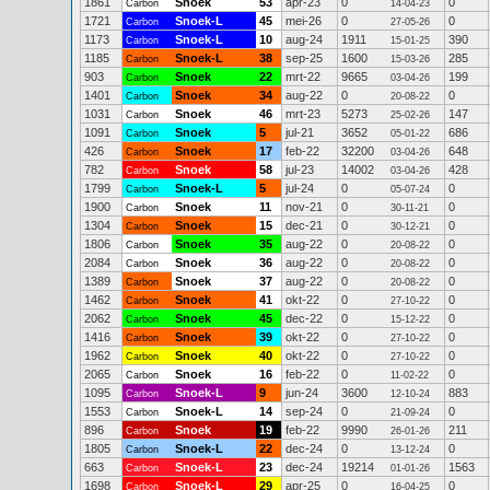
1861
Snoek
53
apr-23
0
0
Carbon
14-04-23
1721
Snoek-L
45
mei-26
0
0
Carbon
27-05-26
1173
Snoek-L
10
aug-24
1911
390
Carbon
15-01-25
1185
Snoek-L
38
sep-25
1600
285
Carbon
15-03-26
903
Snoek
22
mrt-22
9665
199
Carbon
03-04-26
1401
Snoek
34
aug-22
0
0
Carbon
20-08-22
1031
Snoek
46
mrt-23
5273
147
Carbon
25-02-26
1091
Snoek
5
jul-21
3652
686
Carbon
05-01-22
426
Snoek
17
feb-22
32200
648
Carbon
03-04-26
782
Snoek
58
jul-23
14002
428
Carbon
03-04-26
1799
Snoek-L
5
jul-24
0
0
Carbon
05-07-24
1900
Snoek
11
nov-21
0
0
Carbon
30-11-21
1304
Snoek
15
dec-21
0
0
Carbon
30-12-21
1806
Snoek
35
aug-22
0
0
Carbon
20-08-22
2084
Snoek
36
aug-22
0
0
Carbon
20-08-22
1389
Snoek
37
aug-22
0
0
Carbon
20-08-22
1462
Snoek
41
okt-22
0
0
Carbon
27-10-22
2062
Snoek
45
dec-22
0
0
Carbon
15-12-22
1416
Snoek
39
okt-22
0
0
Carbon
27-10-22
1962
Snoek
40
okt-22
0
0
Carbon
27-10-22
2065
Snoek
16
feb-22
0
0
Carbon
11-02-22
1095
Snoek-L
9
jun-24
3600
883
Carbon
12-10-24
1553
Snoek-L
14
sep-24
0
0
Carbon
21-09-24
896
Snoek
19
feb-22
9990
211
Carbon
26-01-26
1805
Snoek-L
22
dec-24
0
0
Carbon
13-12-24
663
Snoek-L
23
dec-24
19214
1563
Carbon
01-01-26
1698
Snoek-L
29
apr-25
0
0
Carbon
16-04-25