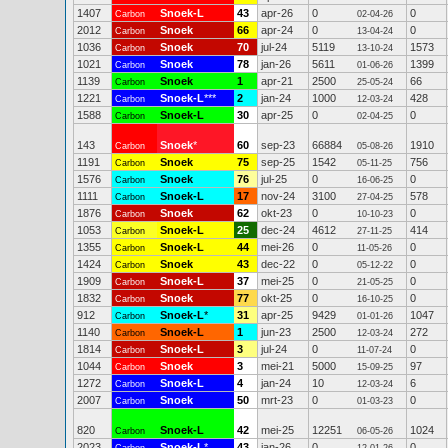
1407
Snoek-L
43
apr-26
0
0
Carbon
02-04-26
2012
Snoek
66
apr-24
0
0
Carbon
13-04-24
1036
Snoek
70
jul-24
5119
1573
Carbon
13-10-24
1021
Snoek
78
jan-26
5611
1399
Carbon
01-06-26
1139
Snoek
1
apr-21
2500
66
Carbon
25-05-24
1221
Snoek-L
***
2
jan-24
1000
428
Carbon
12-03-24
1588
Snoek-L
30
apr-25
0
0
Carbon
02-04-25
143
Snoek
*
60
sep-23
66884
1910
Carbon
05-08-26
1191
Snoek
75
sep-25
1542
756
Carbon
05-11-25
1576
Snoek
76
jul-25
0
0
Carbon
16-06-25
1111
Snoek-L
17
nov-24
3100
578
Carbon
27-04-25
1876
Snoek
62
okt-23
0
0
Carbon
10-10-23
1053
Snoek-L
25
dec-24
4612
414
Carbon
27-11-25
1355
Snoek-L
44
mei-26
0
0
Carbon
11-05-26
1424
Snoek
43
dec-22
0
0
Carbon
05-12-22
1909
Snoek-L
37
mei-25
0
0
Carbon
21-05-25
1832
Snoek
77
okt-25
0
0
Carbon
16-10-25
912
Snoek-L
*
31
apr-25
9429
1047
Carbon
01-01-26
1140
Snoek-L
1
jun-23
2500
272
Carbon
12-03-24
1814
Snoek-L
3
jul-24
0
0
Carbon
11-07-24
1044
Snoek
3
mei-21
5000
97
Carbon
15-09-25
1272
Snoek-L
4
jan-24
10
6
Carbon
12-03-24
2007
Snoek
50
mrt-23
0
0
Carbon
01-03-23
820
Snoek-L
42
mei-25
12251
1024
Carbon
06-05-26
2023
Snoek-L
*
43
jan-26
0
0