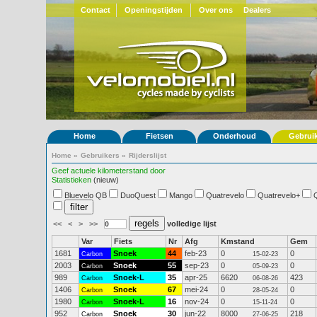
Contact
Openingstijden
Over ons
Dealers
Home
Fietsen
Onderhoud
Gebrui
Home
»
Gebruikers
»
Rijderslijst
Geef actuele kilometerstand door
Statistieken
(nieuw)
Bluevelo QB
DuoQuest
Mango
Quatrevelo
Quatrevelo+
<<
<
>
>>
volledige lijst
Var
Fiets
Nr
Afg
Kmstand
Gem
1681
Snoek
44
feb-23
0
0
Carbon
15-02-23
2003
Snoek
55
sep-23
0
0
Carbon
05-09-23
989
Snoek-L
35
apr-25
6620
423
Carbon
06-08-26
1406
Snoek
67
mei-24
0
0
Carbon
28-05-24
1980
Snoek-L
16
nov-24
0
0
Carbon
15-11-24
952
Snoek
30
jun-22
8000
218
Carbon
27-06-25