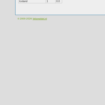
Iceland
1
0.0
© 2000-2026
Velomobiel.nl