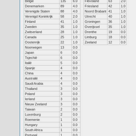
België
135
6.0
Flevoland
63
2.0
Denemarken
89
4.0
Friesland
42
1.0
Verenigde Staten
88
4.0
Noord Brabant
41
1.0
Verenigd Koninkrijk
58
2.0
Utrecht
40
1.0
Finland
41
1.0
Groningen
36
1.0
Zweden
35
1.0
Overijssel
35
1.0
Zwitserland
28
1.0
Drenthe
19
0.0
Canada
25
1.0
Limburg
18
0.0
Oostenrijk
22
1.0
Zeeland
12
0.0
Noorwegen
13
0.0
Japan
6
0.0
Tsjechië
6
0.0
Italië
5
0.0
Spanje
4
0.0
China
4
0.0
Australië
4
0.0
Saudi Arabia
4
0.0
Thailand
3
0.0
Poland
3
0.0
Ierland
3
0.0
Nieuw Zeeland
3
0.0
Taiwan
2
0.0
Luxenburg
2
0.0
Roemenie
1
0.0
Hungary
1
0.0
South Africa
1
0.0
Portugal
1
0.0