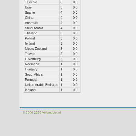
Tsjechië
6
0.0
Italië
5
0.0
Spanje
4
0.0
China
4
0.0
Australië
4
0.0
Saudi Arabia
4
0.0
Thailand
3
0.0
Poland
3
0.0
Ierland
3
0.0
Nieuw Zeeland
3
0.0
Taiwan
2
0.0
Luxenburg
2
0.0
Roemenie
1
0.0
Hungary
1
0.0
South Africa
1
0.0
Portugal
1
0.0
United Arabic Emirates
1
0.0
Iceland
1
0.0
© 2000-2026
Velomobiel.nl