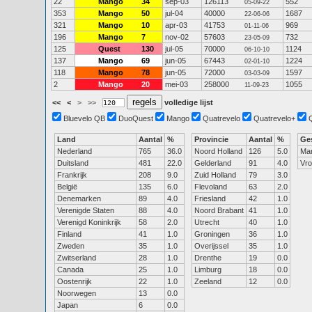
22
Mango
34
sep-03
126113
552
05-09-22
353
Mango
50
jul-04
40000
1687
22-06-06
321
Mango
10
apr-03
41753
969
01-11-06
196
Mango
7
nov-02
57603
732
23-05-09
125
Quest
130
jul-05
70000
1124
06-10-10
137
Mango
69
jun-05
67443
1224
02-01-10
118
Mango
78
jun-05
72000
1597
03-03-09
2
Mango
20
mei-03
258000
1055
11-09-23
<<
<
>
>>
volledige lijst
Bluevelo QB
DuoQuest
Mango
Quatrevelo
Quatrevelo+
Land
Aantal
%
Provincie
Aantal
%
Ge
Nederland
765
36.0
Noord Holland
126
5.0
Ma
Duitsland
481
22.0
Gelderland
91
4.0
Vr
Frankrijk
208
9.0
Zuid Holland
79
3.0
België
135
6.0
Flevoland
63
2.0
Denemarken
89
4.0
Friesland
42
1.0
Verenigde Staten
88
4.0
Noord Brabant
41
1.0
Verenigd Koninkrijk
58
2.0
Utrecht
40
1.0
Finland
41
1.0
Groningen
36
1.0
Zweden
35
1.0
Overijssel
35
1.0
Zwitserland
28
1.0
Drenthe
19
0.0
Canada
25
1.0
Limburg
18
0.0
Oostenrijk
22
1.0
Zeeland
12
0.0
Noorwegen
13
0.0
Japan
6
0.0