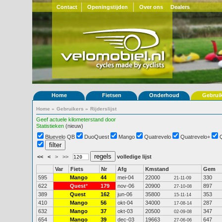
Contact
Openingstijden
Over ons
Dealers
Home
Fietsen
Onderhoud
Gebrui
Home
»
Gebruikers
»
Rijderslijst
Geef actuele kilometerstand door
Statistieken
(nieuw)
Bluevelo QB
DuoQuest
Mango
Quatrevelo
Quatrevelo+
<<
<
>
>>
volledige lijst
Var
Fiets
Nr
Afg
Kmstand
Gem
595
Mango
44
mei-04
22000
330
21-11-09
622
Quest
*
179
nov-06
20900
897
27-10-08
389
Quest
162
jun-06
35800
353
15-11-14
410
Mango
56
okt-04
34000
287
17-08-14
632
Mango
37
okt-03
20500
347
02-09-08
654
Mango
39
dec-03
19663
647
27-06-06