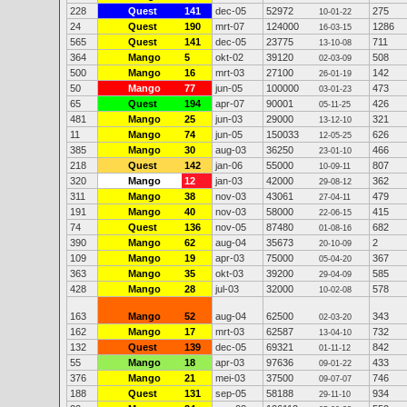
228
Quest
141
dec-05
52972
275
10-01-22
24
Quest
190
mrt-07
124000
1286
16-03-15
565
Quest
141
dec-05
23775
711
13-10-08
364
Mango
5
okt-02
39120
508
02-03-09
500
Mango
16
mrt-03
27100
142
26-01-19
50
Mango
77
jun-05
100000
473
03-01-23
65
Quest
194
apr-07
90001
426
05-11-25
481
Mango
25
jun-03
29000
321
13-12-10
11
Mango
74
jun-05
150033
626
12-05-25
385
Mango
30
aug-03
36250
466
23-01-10
218
Quest
142
jan-06
55000
807
10-09-11
320
Mango
12
jan-03
42000
362
29-08-12
311
Mango
38
nov-03
43061
479
27-04-11
191
Mango
40
nov-03
58000
415
22-06-15
74
Quest
136
nov-05
87480
682
01-08-16
390
Mango
62
aug-04
35673
2
20-10-09
109
Mango
19
apr-03
75000
367
05-04-20
363
Mango
35
okt-03
39200
585
29-04-09
428
Mango
28
jul-03
32000
578
10-02-08
163
Mango
52
aug-04
62500
343
02-03-20
162
Mango
17
mrt-03
62587
732
13-04-10
132
Quest
139
dec-05
69321
842
01-11-12
55
Mango
18
apr-03
97636
433
09-01-22
376
Mango
21
mei-03
37500
746
09-07-07
188
Quest
131
sep-05
58188
934
29-11-10