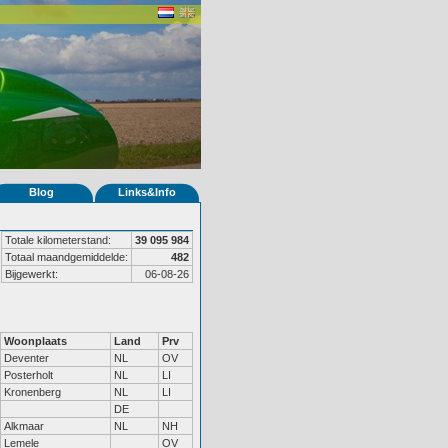
Blog
Links&Info
Totale kilometerstand:
39 095 984
Totaal maandgemiddelde:
482
Bijgewerkt:
06-08-26
Woonplaats
Land
Prv
Deventer
NL
OV
Posterholt
NL
LI
Kronenberg
NL
LI
DE
Alkmaar
NL
NH
Lemele
OV