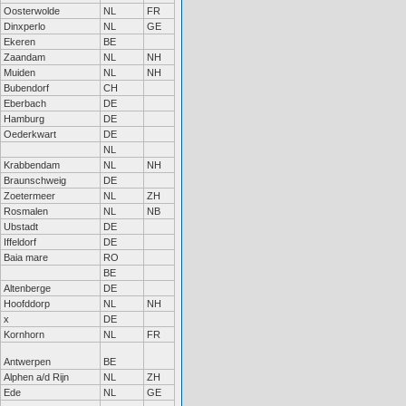
Oosterwolde
NL
FR
Dinxperlo
NL
GE
Ekeren
BE
Zaandam
NL
NH
Muiden
NL
NH
Bubendorf
CH
Eberbach
DE
Hamburg
DE
Oederkwart
DE
NL
Krabbendam
NL
NH
Braunschweig
DE
Zoetermeer
NL
ZH
Rosmalen
NL
NB
Ubstadt
DE
Iffeldorf
DE
Baia mare
RO
BE
Altenberge
DE
Hoofddorp
NL
NH
x
DE
Kornhorn
NL
FR
Antwerpen
BE
Alphen a/d Rijn
NL
ZH
Ede
NL
GE