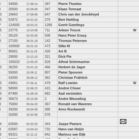
4
34000
287
Pierre Theelen
17-08-14
3
20500
347
Klaas Termaat
02-09-08
3
19663
647
Chris van der Jonckheyd
27-06-06
5
52972
275
Bert Heitling
10-01-22
7
124000
1286
Gerrit Geerlings
16-03-15
5
23775
711
Arleen Troost
W
13-10-08
2
39120
508
Hans Peter Grasy
02-03-09
3
27100
142
Thomas Petersen
26-01-19
5
100000
473
Silke M
03-01-23
7
90001
426
Art B
05-11-25
3
29000
321
Dick Pie
13-12-10
5
150033
626
Alfred Schirmacher
12-05-25
3
36250
466
Herbert de Jager
23-01-10
6
55000
807
Pieter Spooren
10-09-11
3
42000
362
Christian Frählich
29-08-12
3
43061
479
Ralf Lewien
W
27-04-11
3
58000
415
Andrei Chiver
22-06-15
5
87480
682
Aad versteden
01-08-16
4
35673
2
Andre Wesseling
20-10-09
3
75000
367
Ronald van Waveren
05-04-20
3
39200
585
Arno Ruckwardt
29-04-09
32000
578
10-02-08
4
62500
343
Joppe Peeters
02-03-20
3
62587
732
Hans van Heijst
13-04-10
5
69321
842
Marinus van Dijk
01-11-12