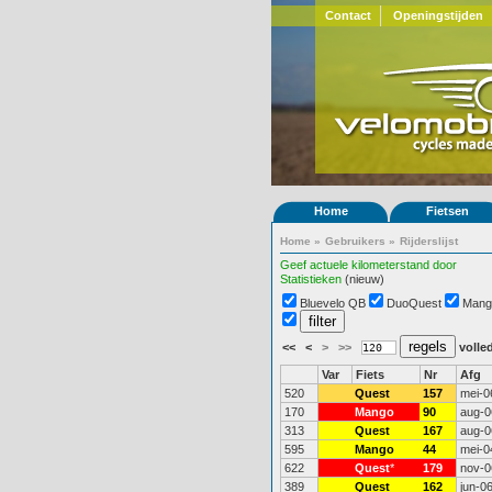
Contact
Openingstijden
Home
Fietsen
Home
»
Gebruikers
»
Rijderslijst
Geef actuele kilometerstand door
Statistieken
(nieuw)
Bluevelo QB
DuoQuest
Mang
<<
<
>
>>
volled
Var
Fiets
Nr
Afg
520
Quest
157
mei-0
170
Mango
90
aug-0
313
Quest
167
aug-0
595
Mango
44
mei-0
622
Quest
*
179
nov-0
389
Quest
162
jun-0