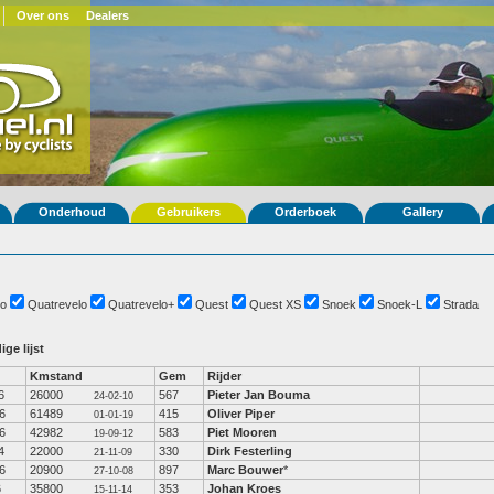
Over ons
Dealers
Onderhoud
Gebruikers
Orderboek
Gallery
o
Quatrevelo
Quatrevelo+
Quest
Quest XS
Snoek
Snoek-L
Strada
ige lijst
Kmstand
Gem
Rijder
6
26000
567
Pieter Jan Bouma
24-02-10
6
61489
415
Oliver Piper
01-01-19
6
42982
583
Piet Mooren
19-09-12
4
22000
330
Dirk Festerling
21-11-09
6
20900
897
Marc Bouwer
*
27-10-08
6
35800
353
Johan Kroes
15-11-14