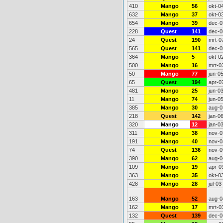
410
Mango
56
okt-0
632
Mango
37
okt-0
654
Mango
39
dec-0
228
Quest
141
dec-0
24
Quest
190
mrt-0
565
Quest
141
dec-0
364
Mango
5
okt-0
500
Mango
16
mrt-0
50
Mango
77
jun-0
65
Quest
194
apr-0
481
Mango
25
jun-0
11
Mango
74
jun-0
385
Mango
30
aug-0
218
Quest
142
jan-0
320
Mango
12
jan-0
311
Mango
38
nov-0
191
Mango
40
nov-0
74
Quest
136
nov-0
390
Mango
62
aug-0
109
Mango
19
apr-0
363
Mango
35
okt-0
428
Mango
28
jul-03
163
Mango
52
aug-0
162
Mango
17
mrt-0
132
Quest
139
dec-0