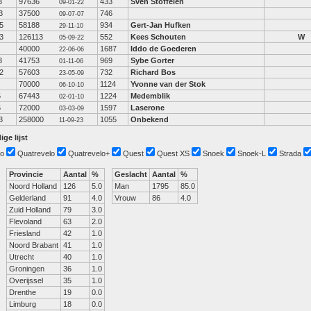
3
97636
433
Sven Stoffelen
09-01-22
3
37500
746
09-07-07
5
58188
934
Gert-Jan Hufken
29-11-10
3
126113
552
Kees Schouten
W
05-09-22
40000
1687
Iddo de Goederen
22-06-06
3
41753
969
Sybe Gorter
01-11-06
2
57603
732
Richard Bos
23-05-09
70000
1124
Yvonne van der Stok
06-10-10
5
67443
1224
Medemblik
02-01-10
5
72000
1597
Laserone
03-03-09
3
258000
1055
Onbekend
11-09-23
ige lijst
o
Quatrevelo
Quatrevelo+
Quest
Quest XS
Snoek
Snoek-L
Strada
Provincie
Aantal
%
Geslacht
Aantal
%
Noord Holland
126
5.0
Man
1795
85.0
Gelderland
91
4.0
Vrouw
86
4.0
Zuid Holland
79
3.0
Flevoland
63
2.0
Friesland
42
1.0
Noord Brabant
41
1.0
Utrecht
40
1.0
Groningen
36
1.0
Overijssel
35
1.0
Drenthe
19
0.0
Limburg
18
0.0