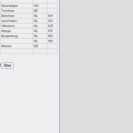
Noorwegen
NO
Turnhout
BE
Berkhout
NL
NH
Linschoten
NL
ZH
Uithuizen
NL
GR
Warga
NL
FR
Burgerbrug
NL
NH
NL
NH
Worms
DE