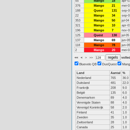
55
Mango
18
apr-0
376
Mango
21
mei-0
188
Quest
131
sep-0
22
Mango
34
sep-0
353
Mango
50
jul-04
321
Mango
10
apr-0
196
Mango
7
nov-0
125
Quest
130
jul-05
137
Mango
69
jun-0
118
Mango
78
jun-0
2
Mango
20
mei-0
<<
<
>
>>
volled
Bluevelo QB
DuoQuest
Mang
Land
Aantal
%
Nederland
765
36.0
Duitsland
481
22.0
Frankrijk
208
9.0
België
135
6.0
Denemarken
89
4.0
Verenigde Staten
88
4.0
Verenigd Koninkrijk
58
2.0
Finland
41
1.0
Zweden
35
1.0
Zwitserland
28
1.0
Canada
25
1.0