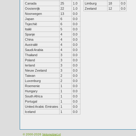
Canada
25
1.0
Limburg
18
0.0
Oostenrijk
22
1.0
Zeeland
12
0.0
Noorwegen
13
0.0
Japan
6
0.0
Tsjechië
6
0.0
Italië
5
0.0
Spanje
4
0.0
China
4
0.0
Australië
4
0.0
Saudi Arabia
4
0.0
Thailand
3
0.0
Poland
3
0.0
Ierland
3
0.0
Nieuw Zeeland
3
0.0
Taiwan
2
0.0
Luxenburg
2
0.0
Roemenie
1
0.0
Hungary
1
0.0
South Africa
1
0.0
Portugal
1
0.0
United Arabic Emirates
1
0.0
Iceland
1
0.0
© 2000-2026
Velomobiel.nl