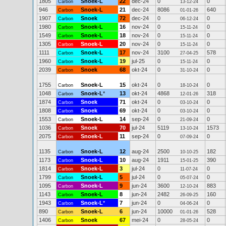
1805
Snoek-L
22
dec-24
0
0
Carbon
13-12-24
946
Snoek-L
21
dec-24
8086
640
Carbon
01-01-26
1907
Snoek
72
dec-24
0
0
Carbon
06-12-24
1980
Snoek-L
16
nov-24
0
0
Carbon
15-11-24
1549
Snoek-L
18
nov-24
0
0
Carbon
15-11-24
1305
Snoek-L
20
nov-24
0
0
Carbon
15-11-24
1111
Snoek-L
17
nov-24
3100
578
Carbon
27-04-25
1960
Snoek-L
19
jul-25
0
0
Carbon
15-11-24
2039
Snoek
68
okt-24
0
0
Carbon
31-10-24
1755
Snoek-L
15
okt-24
0
0
Carbon
18-10-24
1048
Snoek-L
*
13
okt-24
4868
318
Carbon
12-01-26
1874
Snoek
71
okt-24
0
0
Carbon
03-10-24
1808
Snoek
69
okt-24
0
0
Carbon
03-10-24
1553
Snoek-L
14
sep-24
0
0
Carbon
21-09-24
1036
Snoek
70
jul-24
5119
1573
Carbon
13-10-24
2075
Snoek-L
11
sep-24
0
0
Carbon
07-09-24
1135
Snoek-L
12
aug-24
2500
182
Carbon
10-10-25
1173
Snoek-L
10
aug-24
1911
390
Carbon
15-01-25
1814
Snoek-L
3
jul-24
0
0
Carbon
11-07-24
1799
Snoek-L
5
jul-24
0
0
Carbon
05-07-24
1095
Snoek-L
9
jun-24
3600
883
Carbon
12-10-24
1143
Snoek-L
8
jun-24
2482
160
Carbon
26-09-25
1943
Snoek-L
*
7
jun-24
0
0
Carbon
04-06-24
890
Snoek-L
6
jun-24
10000
528
Carbon
01-01-26
1406
Snoek
67
mei-24
0
0
Carbon
28-05-24