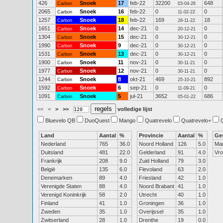
426
Snoek
17
feb-22
32200
648
Carbon
03-04-26
2065
Snoek
16
feb-22
0
0
Carbon
11-02-22
1257
Snoek
18
feb-22
169
18
Carbon
28-11-22
1651
Snoek
14
dec-21
0
0
Carbon
20-12-21
1304
Snoek
15
dec-21
0
0
Carbon
30-12-21
1990
Snoek
9
dec-21
0
0
Carbon
30-12-21
1531
Snoek
13
dec-21
0
0
Carbon
30-12-21
1900
Snoek
11
nov-21
0
0
Carbon
30-11-21
1977
Snoek
12
nov-21
0
0
Carbon
30-11-21
1244
Snoek
8
okt-21
469
892
Carbon
25-10-21
1592
Snoek
6
sep-21
0
0
Carbon
11-09-21
1091
Snoek
5
jul-21
3652
686
Carbon
05-01-22
<<
<
>
>>
volledige lijst
Bluevelo QB
DuoQuest
Mango
Quatrevelo
Quatrevelo+
Land
Aantal
%
Provincie
Aantal
%
Ge
Nederland
765
36.0
Noord Holland
126
5.0
Ma
Duitsland
481
22.0
Gelderland
91
4.0
Vr
Frankrijk
208
9.0
Zuid Holland
79
3.0
België
135
6.0
Flevoland
63
2.0
Denemarken
89
4.0
Friesland
42
1.0
Verenigde Staten
88
4.0
Noord Brabant
41
1.0
Verenigd Koninkrijk
58
2.0
Utrecht
40
1.0
Finland
41
1.0
Groningen
36
1.0
Zweden
35
1.0
Overijssel
35
1.0
Zwitserland
28
1.0
Drenthe
19
0.0