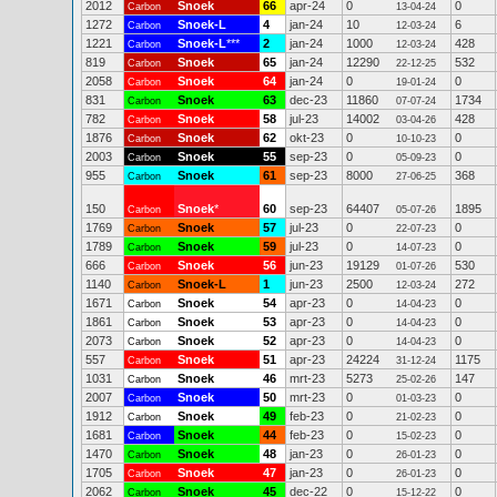
2012
Snoek
66
apr-24
0
0
Carbon
13-04-24
1272
Snoek-L
4
jan-24
10
6
Carbon
12-03-24
1221
Snoek-L
***
2
jan-24
1000
428
Carbon
12-03-24
819
Snoek
65
jan-24
12290
532
Carbon
22-12-25
2058
Snoek
64
jan-24
0
0
Carbon
19-01-24
831
Snoek
63
dec-23
11860
1734
Carbon
07-07-24
782
Snoek
58
jul-23
14002
428
Carbon
03-04-26
1876
Snoek
62
okt-23
0
0
Carbon
10-10-23
2003
Snoek
55
sep-23
0
0
Carbon
05-09-23
955
Snoek
61
sep-23
8000
368
Carbon
27-06-25
150
Snoek
*
60
sep-23
64407
1895
Carbon
05-07-26
1769
Snoek
57
jul-23
0
0
Carbon
22-07-23
1789
Snoek
59
jul-23
0
0
Carbon
14-07-23
666
Snoek
56
jun-23
19129
530
Carbon
01-07-26
1140
Snoek-L
1
jun-23
2500
272
Carbon
12-03-24
1671
Snoek
54
apr-23
0
0
Carbon
14-04-23
1861
Snoek
53
apr-23
0
0
Carbon
14-04-23
2073
Snoek
52
apr-23
0
0
Carbon
14-04-23
557
Snoek
51
apr-23
24224
1175
Carbon
31-12-24
1031
Snoek
46
mrt-23
5273
147
Carbon
25-02-26
2007
Snoek
50
mrt-23
0
0
Carbon
01-03-23
1912
Snoek
49
feb-23
0
0
Carbon
21-02-23
1681
Snoek
44
feb-23
0
0
Carbon
15-02-23
1470
Snoek
48
jan-23
0
0
Carbon
26-01-23
1705
Snoek
47
jan-23
0
0
Carbon
26-01-23
2062
Snoek
45
dec-22
0
0
Carbon
15-12-22