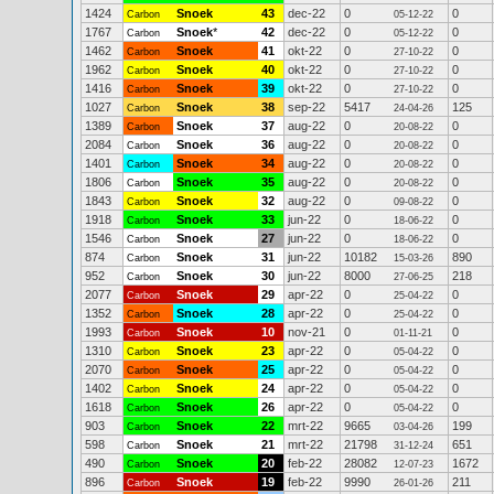
1424
Snoek
43
dec-22
0
0
Carbon
05-12-22
1767
Snoek
*
42
dec-22
0
0
Carbon
05-12-22
1462
Snoek
41
okt-22
0
0
Carbon
27-10-22
1962
Snoek
40
okt-22
0
0
Carbon
27-10-22
1416
Snoek
39
okt-22
0
0
Carbon
27-10-22
1027
Snoek
38
sep-22
5417
125
Carbon
24-04-26
1389
Snoek
37
aug-22
0
0
Carbon
20-08-22
2084
Snoek
36
aug-22
0
0
Carbon
20-08-22
1401
Snoek
34
aug-22
0
0
Carbon
20-08-22
1806
Snoek
35
aug-22
0
0
Carbon
20-08-22
1843
Snoek
32
aug-22
0
0
Carbon
09-08-22
1918
Snoek
33
jun-22
0
0
Carbon
18-06-22
1546
Snoek
27
jun-22
0
0
Carbon
18-06-22
874
Snoek
31
jun-22
10182
890
Carbon
15-03-26
952
Snoek
30
jun-22
8000
218
Carbon
27-06-25
2077
Snoek
29
apr-22
0
0
Carbon
25-04-22
1352
Snoek
28
apr-22
0
0
Carbon
25-04-22
1993
Snoek
10
nov-21
0
0
Carbon
01-11-21
1310
Snoek
23
apr-22
0
0
Carbon
05-04-22
2070
Snoek
25
apr-22
0
0
Carbon
05-04-22
1402
Snoek
24
apr-22
0
0
Carbon
05-04-22
1618
Snoek
26
apr-22
0
0
Carbon
05-04-22
903
Snoek
22
mrt-22
9665
199
Carbon
03-04-26
598
Snoek
21
mrt-22
21798
651
Carbon
31-12-24
490
Snoek
20
feb-22
28082
1672
Carbon
12-07-23
896
Snoek
19
feb-22
9990
211
Carbon
26-01-26