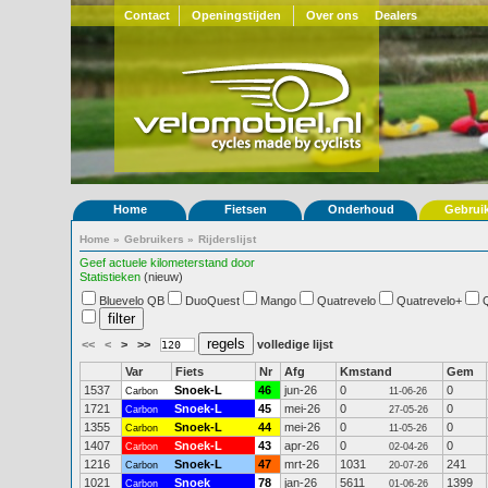
Contact
Openingstijden
Over ons
Dealers
Home
Fietsen
Onderhoud
Gebrui
Home
»
Gebruikers
»
Rijderslijst
Geef actuele kilometerstand door
Statistieken
(nieuw)
Bluevelo QB
DuoQuest
Mango
Quatrevelo
Quatrevelo+
<<
<
>
>>
volledige lijst
Var
Fiets
Nr
Afg
Kmstand
Gem
1537
Snoek-L
46
jun-26
0
0
Carbon
11-06-26
1721
Snoek-L
45
mei-26
0
0
Carbon
27-05-26
1355
Snoek-L
44
mei-26
0
0
Carbon
11-05-26
1407
Snoek-L
43
apr-26
0
0
Carbon
02-04-26
1216
Snoek-L
47
mrt-26
1031
241
Carbon
20-07-26
1021
Snoek
78
jan-26
5611
1399
Carbon
01-06-26