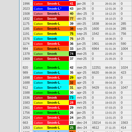
1996
Snoek-L
41
jan-26
0
0
Carbon
26-01-26
2023
Snoek-L
*
43
jan-26
0
0
Carbon
12-01-26
1508
Snoek-L
40
dec-25
0
0
Carbon
19-12-25
1832
Snoek
77
okt-25
0
0
Carbon
16-10-25
1175
Snoek-L
39
okt-25
1838
285
Carbon
30-04-26
1185
Snoek-L
38
sep-25
1600
285
Carbon
15-03-26
1191
Snoek
75
sep-25
1542
756
Carbon
05-11-25
1576
Snoek
76
jul-25
0
0
Carbon
16-06-25
1174
Snoek-L
36
jun-25
1901
590
Carbon
10-09-25
984
Snoek-L
33
jun-25
6964
1004
Carbon
01-01-26
1378
Snoek
74
mei-25
0
0
Carbon
22-05-25
1909
Snoek-L
37
mei-25
0
0
Carbon
21-05-25
820
Snoek-L
42
mei-25
12251
1024
Carbon
06-05-26
989
Snoek-L
35
apr-25
6620
423
Carbon
06-08-26
1698
Snoek-L
29
apr-25
0
0
Carbon
16-04-25
1688
Snoek-L
32
apr-25
0
0
Carbon
09-04-25
912
Snoek-L
*
31
apr-25
9429
1047
Carbon
01-01-26
1588
Snoek-L
30
apr-25
0
0
Carbon
02-04-25
1536
Snoek
73
mrt-25
0
0
Carbon
25-03-25
1583
Snoek-L
28
mrt-25
0
0
Carbon
19-03-25
1561
Snoek-L
29
mrt-25
0
0
Carbon
07-03-25
1756
Snoek-L
26
jan-25
0
0
Carbon
13-01-25
2024
Snoek-L
24
jan-25
0
0
Carbon
13-01-25
663
Snoek-L
23
dec-24
19214
1563
Carbon
01-01-26
1053
Snoek-L
25
dec-24
4612
414
Carbon
27-11-25