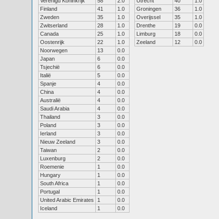
Verenigd Koninkrijk
58
2.0
Utrecht
40
1.0
Finland
41
1.0
Groningen
36
1.0
Zweden
35
1.0
Overijssel
35
1.0
Zwitserland
28
1.0
Drenthe
19
0.0
Canada
25
1.0
Limburg
18
0.0
Oostenrijk
22
1.0
Zeeland
12
0.0
Noorwegen
13
0.0
Japan
6
0.0
Tsjechië
6
0.0
Italië
5
0.0
Spanje
4
0.0
China
4
0.0
Australië
4
0.0
Saudi Arabia
4
0.0
Thailand
3
0.0
Poland
3
0.0
Ierland
3
0.0
Nieuw Zeeland
3
0.0
Taiwan
2
0.0
Luxenburg
2
0.0
Roemenie
1
0.0
Hungary
1
0.0
South Africa
1
0.0
Portugal
1
0.0
United Arabic Emirates
1
0.0
Iceland
1
0.0