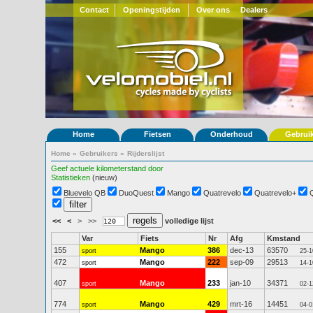
Contact
Openingstijden
Over ons
Dealers
Home
Fietsen
Onderhoud
Gebrui
Home
»
Gebruikers
»
Rijderslijst
Geef actuele kilometerstand door
Statistieken
(nieuw)
Bluevelo QB
DuoQuest
Mango
Quatrevelo
Quatrevelo+
<<
<
>
>>
volledige lijst
Var
Fiets
Nr
Afg
Kmstand
155
Mango
386
dec-13
63570
sport
25-1
472
Mango
222
sep-09
29513
sport
14-1
407
Mango
233
jan-10
34371
sport
02-1
774
Mango
429
mrt-16
14451
sport
04-0