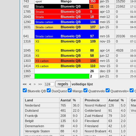
743
Mango
350
jan-15
15250
sport
19-0
602
Bluevelo QB
11
okt-16
21662
Strada
17-1
1785
Bluevelo QB
0
apr-13
0
Strada
01-0
2043
Bluevelo QB
18
mei-12
0
Strada
06-0
1290
Bluevelo QB
106
mei-15
0
Strada carbon
08-0
1631
Bluevelo QB
107
jun-15
0
Strada carbon
04-0
641
Bluevelo QB
97
mrt-16
20106
Strada carbon
03-0
1316
Bluevelo QB
109
nov-15
0
XS
07-1
1045
Bluevelo QB
88
apr-14
4928
XS
15-0
1816
Bluevelo QB
58
jun-12
0
XS
06-0
1303
Bluevelo QB
104
mrt-15
0
XS carbon
12-0
1414
Bluevelo QB
110
nov-15
0
XS carbon
07-1
1365
26
dec-19
0
21-1
1997
2
jun-21
0
25-0
<<
<
>
>>
volledige lijst
Bluevelo QB
DuoQuest
Mango
Quatrevelo
Quatrevelo+
Land
Aantal
%
Provincie
Aantal
%
Ge
Nederland
765
36.0
Noord Holland
126
5.0
Ma
Duitsland
481
22.0
Gelderland
91
4.0
Vr
Frankrijk
208
9.0
Zuid Holland
79
3.0
België
135
6.0
Flevoland
63
2.0
Denemarken
89
4.0
Friesland
42
1.0
Verenigde Staten
88
4.0
Noord Brabant
41
1.0