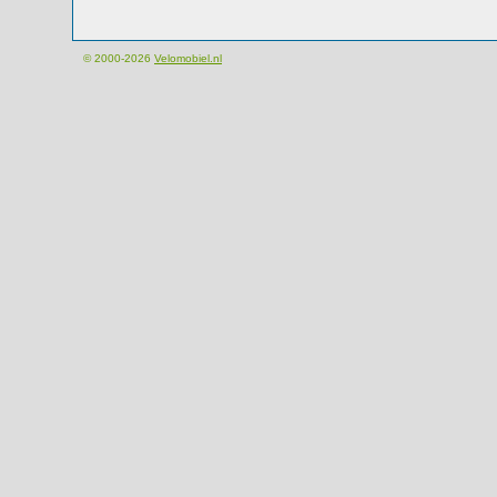
© 2000-2026
Velomobiel.nl