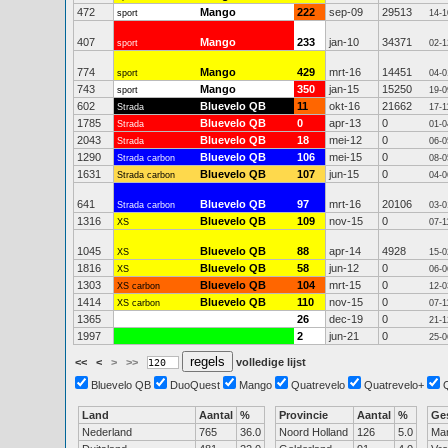
472
Mango
222
sep-09
29513
sport
14-1
407
Mango
233
jan-10
34371
sport
02-1
774
Mango
429
mrt-16
14451
sport
04-0
743
Mango
350
jan-15
15250
sport
19-0
602
Bluevelo QB
11
okt-16
21662
Strada
17-1
1785
Bluevelo QB
0
apr-13
0
Strada
01-0
2043
Bluevelo QB
18
mei-12
0
Strada
06-0
1290
Bluevelo QB
106
mei-15
0
Strada carbon
08-0
1631
Bluevelo QB
107
jun-15
0
Strada carbon
04-0
641
Bluevelo QB
97
mrt-16
20106
Strada carbon
03-0
1316
Bluevelo QB
109
nov-15
0
XS
07-1
1045
Bluevelo QB
88
apr-14
4928
XS
15-0
1816
Bluevelo QB
58
jun-12
0
XS
06-0
1303
Bluevelo QB
104
mrt-15
0
XS carbon
12-0
1414
Bluevelo QB
110
nov-15
0
XS carbon
07-1
1365
26
dec-19
0
21-1
1997
2
jun-21
0
25-0
<<
<
>
>>
volledige lijst
Bluevelo QB
DuoQuest
Mango
Quatrevelo
Quatrevelo+
Land
Aantal
%
Provincie
Aantal
%
Ge
Nederland
765
36.0
Noord Holland
126
5.0
Ma