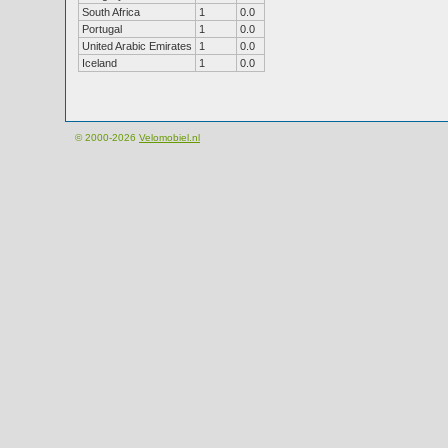
South Africa
1
0.0
Portugal
1
0.0
United Arabic Emirates
1
0.0
Iceland
1
0.0
© 2000-2026
Velomobiel.nl