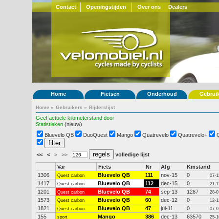
Contact
Openingstijden
Over ons
Dealers
Home
Fietsen
Onderhoud
Gebrui
Home
»
Gebruikers
»
Rijderslijst
Geef actuele kilometerstand door
Statistieken
(nieuw)
Bluevelo QB
DuoQuest
Mango
Quatrevelo
Quatrevelo+
<<
<
>
>>
volledige lijst
Var
Fiets
Nr
Afg
Kmstand
1306
Bluevelo QB
111
nov-15
0
Quest carbon
07-1
1417
Bluevelo QB
112
dec-15
0
Quest carbon
21-1
1201
Bluevelo QB
74
sep-13
1287
Quest carbon
28-0
1573
Bluevelo QB
60
dec-12
0
Quest carbon
12-1
1821
Bluevelo QB
47
jul-11
0
Quest carbon
07-0
155
Mango
386
dec-13
63570
sport
25-1