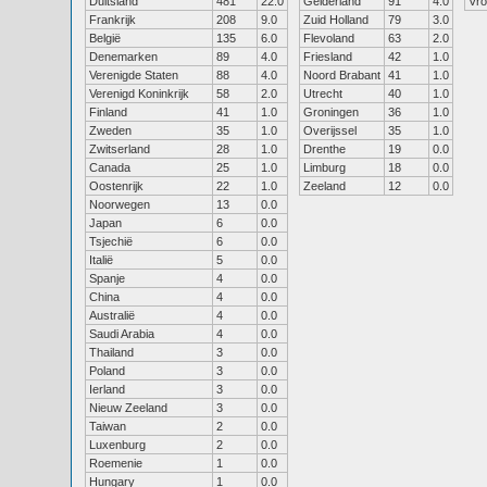
Duitsland
481
22.0
Gelderland
91
4.0
Vr
Frankrijk
208
9.0
Zuid Holland
79
3.0
België
135
6.0
Flevoland
63
2.0
Denemarken
89
4.0
Friesland
42
1.0
Verenigde Staten
88
4.0
Noord Brabant
41
1.0
Verenigd Koninkrijk
58
2.0
Utrecht
40
1.0
Finland
41
1.0
Groningen
36
1.0
Zweden
35
1.0
Overijssel
35
1.0
Zwitserland
28
1.0
Drenthe
19
0.0
Canada
25
1.0
Limburg
18
0.0
Oostenrijk
22
1.0
Zeeland
12
0.0
Noorwegen
13
0.0
Japan
6
0.0
Tsjechië
6
0.0
Italië
5
0.0
Spanje
4
0.0
China
4
0.0
Australië
4
0.0
Saudi Arabia
4
0.0
Thailand
3
0.0
Poland
3
0.0
Ierland
3
0.0
Nieuw Zeeland
3
0.0
Taiwan
2
0.0
Luxenburg
2
0.0
Roemenie
1
0.0
Hungary
1
0.0