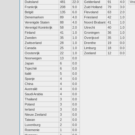
Duitsland
481
22.0
Gelderland
91
4.0
Vr
Frankrijk
208
9.0
Zuid Holland
79
3.0
België
135
6.0
Flevoland
63
2.0
Denemarken
89
4.0
Friesland
42
1.0
Verenigde Staten
88
4.0
Noord Brabant
41
1.0
Verenigd Koninkrijk
58
2.0
Utrecht
40
1.0
Finland
41
1.0
Groningen
36
1.0
Zweden
35
1.0
Overijssel
35
1.0
Zwitserland
28
1.0
Drenthe
19
0.0
Canada
25
1.0
Limburg
18
0.0
Oostenrijk
22
1.0
Zeeland
12
0.0
Noorwegen
13
0.0
Japan
6
0.0
Tsjechië
6
0.0
Italië
5
0.0
Spanje
4
0.0
China
4
0.0
Australië
4
0.0
Saudi Arabia
4
0.0
Thailand
3
0.0
Poland
3
0.0
Ierland
3
0.0
Nieuw Zeeland
3
0.0
Taiwan
2
0.0
Luxenburg
2
0.0
Roemenie
1
0.0