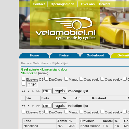
Contact
Openingstijden
Over ons
Dealers
Home
Fietsen
Onderhoud
Gebrui
Home
»
Gebruikers
»
Rijderslijst
Geef actuele kilometerstand door
Statistieken
(nieuw)
Bluevelo QB
DuoQuest
Mango
Quatrevelo
Quatrevelo+
<<
<
>
>>
volledige lijst
Var
Fiets
Nr
Afg
Kmstand
<<
<
>
>>
volledige lijst
Bluevelo QB
DuoQuest
Mango
Quatrevelo
Quatrevelo+
Land
Aantal
%
Provincie
Aantal
%
Ge
Nederland
765
36.0
Noord Holland
126
5.0
Ma