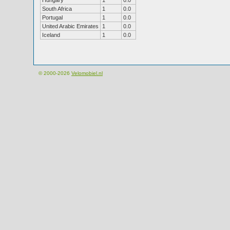
Hungary
1
0.0
South Africa
1
0.0
Portugal
1
0.0
United Arabic Emirates
1
0.0
Iceland
1
0.0
© 2000-2026
Velomobiel.nl