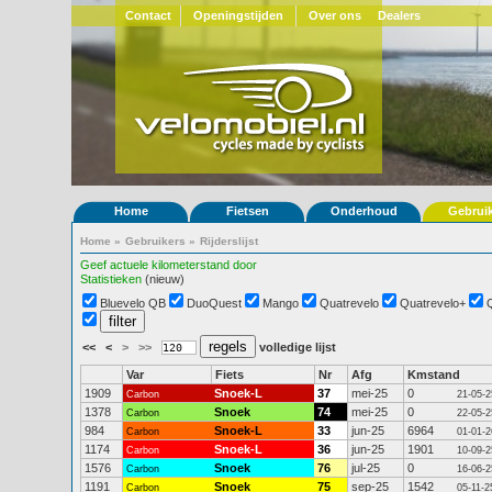
Contact
Openingstijden
Over ons
Dealers
Home
Fietsen
Onderhoud
Gebrui
Home
»
Gebruikers
»
Rijderslijst
Geef actuele kilometerstand door
Statistieken
(nieuw)
Bluevelo QB
DuoQuest
Mango
Quatrevelo
Quatrevelo+
<<
<
>
>>
volledige lijst
Var
Fiets
Nr
Afg
Kmstand
1909
Snoek-L
37
mei-25
0
Carbon
21-05-2
1378
Snoek
74
mei-25
0
Carbon
22-05-2
984
Snoek-L
33
jun-25
6964
Carbon
01-01-2
1174
Snoek-L
36
jun-25
1901
Carbon
10-09-2
1576
Snoek
76
jul-25
0
Carbon
16-06-2
1191
Snoek
75
sep-25
1542
Carbon
05-11-2