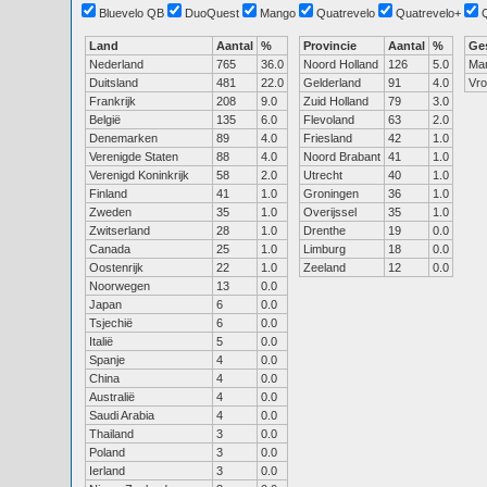
Bluevelo QB
DuoQuest
Mango
Quatrevelo
Quatrevelo+
Land
Aantal
%
Provincie
Aantal
%
Ge
Nederland
765
36.0
Noord Holland
126
5.0
Ma
Duitsland
481
22.0
Gelderland
91
4.0
Vr
Frankrijk
208
9.0
Zuid Holland
79
3.0
België
135
6.0
Flevoland
63
2.0
Denemarken
89
4.0
Friesland
42
1.0
Verenigde Staten
88
4.0
Noord Brabant
41
1.0
Verenigd Koninkrijk
58
2.0
Utrecht
40
1.0
Finland
41
1.0
Groningen
36
1.0
Zweden
35
1.0
Overijssel
35
1.0
Zwitserland
28
1.0
Drenthe
19
0.0
Canada
25
1.0
Limburg
18
0.0
Oostenrijk
22
1.0
Zeeland
12
0.0
Noorwegen
13
0.0
Japan
6
0.0
Tsjechië
6
0.0
Italië
5
0.0
Spanje
4
0.0
China
4
0.0
Australië
4
0.0
Saudi Arabia
4
0.0
Thailand
3
0.0
Poland
3
0.0
Ierland
3
0.0