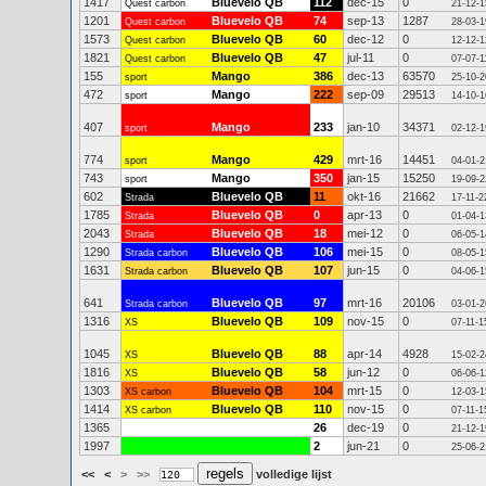
1417
Bluevelo QB
112
dec-15
0
Quest carbon
21-12-1
1201
Bluevelo QB
74
sep-13
1287
Quest carbon
28-03-1
1573
Bluevelo QB
60
dec-12
0
Quest carbon
12-12-1
1821
Bluevelo QB
47
jul-11
0
Quest carbon
07-07-1
155
Mango
386
dec-13
63570
sport
25-10-2
472
Mango
222
sep-09
29513
sport
14-10-1
407
Mango
233
jan-10
34371
sport
02-12-1
774
Mango
429
mrt-16
14451
sport
04-01-2
743
Mango
350
jan-15
15250
sport
19-09-2
602
Bluevelo QB
11
okt-16
21662
Strada
17-11-2
1785
Bluevelo QB
0
apr-13
0
Strada
01-04-1
2043
Bluevelo QB
18
mei-12
0
Strada
06-05-1
1290
Bluevelo QB
106
mei-15
0
Strada carbon
08-05-1
1631
Bluevelo QB
107
jun-15
0
Strada carbon
04-06-1
641
Bluevelo QB
97
mrt-16
20106
Strada carbon
03-01-2
1316
Bluevelo QB
109
nov-15
0
XS
07-11-1
1045
Bluevelo QB
88
apr-14
4928
XS
15-02-2
1816
Bluevelo QB
58
jun-12
0
XS
06-06-1
1303
Bluevelo QB
104
mrt-15
0
XS carbon
12-03-1
1414
Bluevelo QB
110
nov-15
0
XS carbon
07-11-1
1365
26
dec-19
0
21-12-1
1997
2
jun-21
0
25-06-2
<<
<
>
>>
volledige lijst