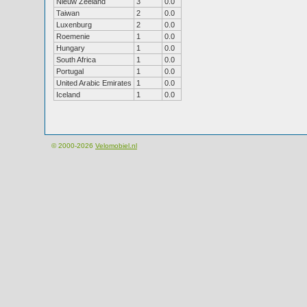
Nieuw Zeeland
3
0.0
Taiwan
2
0.0
Luxenburg
2
0.0
Roemenie
1
0.0
Hungary
1
0.0
South Africa
1
0.0
Portugal
1
0.0
United Arabic Emirates
1
0.0
Iceland
1
0.0
© 2000-2026
Velomobiel.nl