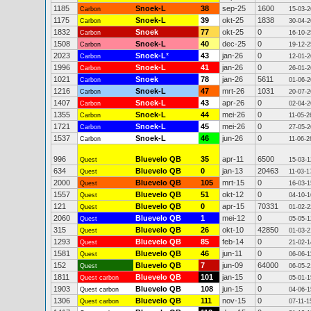
1185
Snoek-L
38
sep-25
1600
Carbon
15-03-2
1175
Snoek-L
39
okt-25
1838
Carbon
30-04-2
1832
Snoek
77
okt-25
0
Carbon
16-10-2
1508
Snoek-L
40
dec-25
0
Carbon
19-12-2
2023
Snoek-L
*
43
jan-26
0
Carbon
12-01-2
1996
Snoek-L
41
jan-26
0
Carbon
26-01-2
1021
Snoek
78
jan-26
5611
Carbon
01-06-2
1216
Snoek-L
47
mrt-26
1031
Carbon
20-07-2
1407
Snoek-L
43
apr-26
0
Carbon
02-04-2
1355
Snoek-L
44
mei-26
0
Carbon
11-05-2
1721
Snoek-L
45
mei-26
0
Carbon
27-05-2
1537
Snoek-L
46
jun-26
0
Carbon
11-06-2
996
Bluevelo QB
35
apr-11
6500
Quest
15-03-1
634
Bluevelo QB
0
jan-13
20463
Quest
11-03-1
2000
Bluevelo QB
105
mrt-15
0
Quest
16-03-1
1557
Bluevelo QB
51
okt-12
0
Quest
04-10-1
121
Bluevelo QB
0
apr-15
70331
Quest
01-02-2
2060
Bluevelo QB
1
mei-12
0
Quest
05-05-1
315
Bluevelo QB
26
okt-10
42850
Quest
01-03-2
1293
Bluevelo QB
85
feb-14
0
Quest
21-02-1
1581
Bluevelo QB
46
jun-11
0
Quest
06-06-1
152
Bluevelo QB
7
jun-09
64000
Quest
06-05-2
1811
Bluevelo QB
101
jan-15
0
Quest carbon
05-01-1
1903
Bluevelo QB
108
jun-15
0
Quest carbon
04-06-1
1306
Bluevelo QB
111
nov-15
0
Quest carbon
07-11-1