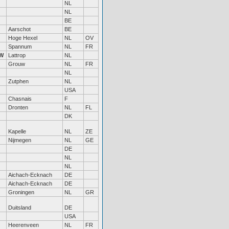
NL
NL
BE
Aarschot
BE
Hoge Hexel
NL
OV
Spannum
NL
FR
W
Lattrop
NL
Grouw
NL
FR
NL
Zutphen
NL
USA
Chasnais
F
Dronten
NL
FL
DK
Kapelle
NL
ZE
Nijmegen
NL
GE
DE
NL
NL
Aichach-Ecknach
DE
Aichach-Ecknach
DE
Groningen
NL
GR
Duitsland
DE
USA
Heerenveen
NL
FR