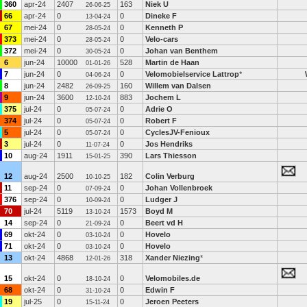
360
apr-24
2407
163
Niek U
26-06-25
66
apr-24
0
0
Dineke F
13-04-24
67
mei-24
0
0
Kenneth P
28-05-24
373
mei-24
0
0
Velo-cars
28-05-24
372
mei-24
0
0
Johan van Benthem
30-05-24
6
jun-24
10000
528
Martin de Haan
01-01-26
7
jun-24
0
0
Velomobielservice Lattrop
*
04-06-24
8
jun-24
2482
160
Willem van Dalsen
26-09-25
9
jun-24
3600
883
Jochem L
12-10-24
375
jul-24
0
0
Adrie O
05-07-24
374
jul-24
0
0
Robert F
05-07-24
5
jul-24
0
0
CyclesJV-Fenioux
05-07-24
3
jul-24
0
0
Jos Hendriks
11-07-24
10
aug-24
1911
390
Lars Thiesson
15-01-25
12
aug-24
2500
182
Colin Verburg
10-10-25
11
sep-24
0
0
Johan Vollenbroek
07-09-24
376
sep-24
0
0
Ludger J
10-09-24
70
jul-24
5119
1573
Boyd M
13-10-24
14
sep-24
0
0
Beert vd H
21-09-24
69
okt-24
0
0
Hovelo
03-10-24
71
okt-24
0
0
Hovelo
03-10-24
13
okt-24
4868
318
Xander Niezing
*
12-01-26
15
okt-24
0
0
Velomobiles.de
18-10-24
68
okt-24
0
0
Edwin F
31-10-24
19
jul-25
0
0
Jeroen Peeters
15-11-24