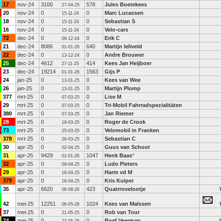
17
nov-24
3100
578
Jules Boetekees
27-04-25
20
nov-24
0
0
Marc Lucassen
15-11-24
18
nov-24
0
0
Sebastian S
15-11-24
16
nov-24
0
0
Velo-cars
15-11-24
72
dec-24
0
0
Erik C
06-12-24
21
dec-24
8086
640
Martijn leliveld
01-01-26
22
dec-24
0
0
Andre Brouwer
13-12-24
25
dec-24
4612
414
Kees Jan Heijboer
27-11-25
23
dec-24
19214
1563
Gijs P
01-01-26
24
jan-25
0
0
Kees van Wee
13-01-25
26
jan-25
0
0
Martijn Plomp
13-01-25
377
mrt-25
0
0
Lise M
07-03-25
29
mrt-25
0
0
Tri-Mobil Fahrradspezialitäten
07-03-25
380
mrt-25
0
0
Jan Riemer
07-03-25
28
mrt-25
0
0
Roger de Crook
19-03-25
73
mrt-25
0
0
Velomobil in Franken
25-03-25
378
mrt-25
0
0
Sebastian C
26-03-25
30
apr-25
0
0
Guus van Schoot
02-04-25
31
apr-25
9429
1047
Henk Baas
*
01-01-26
32
apr-25
0
0
Ludo Pieters
09-04-25
29
apr-25
0
0
Harm vd M
16-04-25
379
apr-25
0
0
Kris Kuiper
16-04-25
35
apr-25
6620
423
Quatrrovelootje
06-08-26
42
mei-25
12251
1024
Kees van Malssen
06-05-26
37
mei-25
0
0
Rob van Tour
21-05-25
74
mei-25
0
0
Roef Veerman