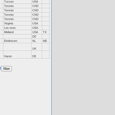
Tucson
USA
Toronto
CND
Toronto
CND
Toronto
CND
Toronto
CND
Virginia
USA
Los osos
USA
Midland
USA
TX
DE
Eindhoven
NL
NB
UK
Haren
DE