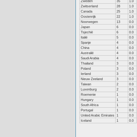
Zweden
35
1.0
Zwitserland
28
1.0
Canada
25
1.0
Oostenrijk
22
1.0
Noorwegen
13
0.0
Japan
6
0.0
Tsjechië
6
0.0
Italië
5
0.0
Spanje
4
0.0
China
4
0.0
Australië
4
0.0
Saudi Arabia
4
0.0
Thailand
3
0.0
Poland
3
0.0
Ierland
3
0.0
Nieuw Zeeland
3
0.0
Taiwan
2
0.0
Luxenburg
2
0.0
Roemenie
1
0.0
Hungary
1
0.0
South Africa
1
0.0
Portugal
1
0.0
United Arabic Emirates
1
0.0
Iceland
1
0.0