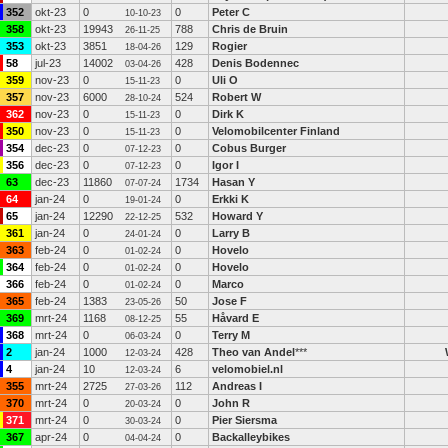
352
okt-23
0
0
Peter C
10-10-23
358
okt-23
19943
788
Chris de Bruin
26-11-25
353
okt-23
3851
129
Rogier
18-04-26
58
jul-23
14002
428
Denis Bodennec
03-04-26
359
nov-23
0
0
Uli O
15-11-23
357
nov-23
6000
524
Robert W
28-10-24
362
nov-23
0
0
Dirk K
15-11-23
350
nov-23
0
0
Velomobilcenter Finland
15-11-23
354
dec-23
0
0
Cobus Burger
07-12-23
356
dec-23
0
0
Igor I
07-12-23
63
dec-23
11860
1734
Hasan Y
07-07-24
64
jan-24
0
0
Erkki K
19-01-24
65
jan-24
12290
532
Howard Y
22-12-25
361
jan-24
0
0
Larry B
24-01-24
363
feb-24
0
0
Hovelo
01-02-24
364
feb-24
0
0
Hovelo
01-02-24
366
feb-24
0
0
Marco
01-02-24
365
feb-24
1383
50
Jose F
23-05-26
369
mrt-24
1168
55
Håvard E
08-12-25
368
mrt-24
0
0
Terry M
06-03-24
2
jan-24
1000
428
Theo van Andel
***
12-03-24
4
jan-24
10
6
velomobiel.nl
12-03-24
355
mrt-24
2725
112
Andreas I
27-03-26
370
mrt-24
0
0
John R
20-03-24
371
mrt-24
0
0
Pier Siersma
30-03-24
367
apr-24
0
0
Backalleybikes
04-04-24