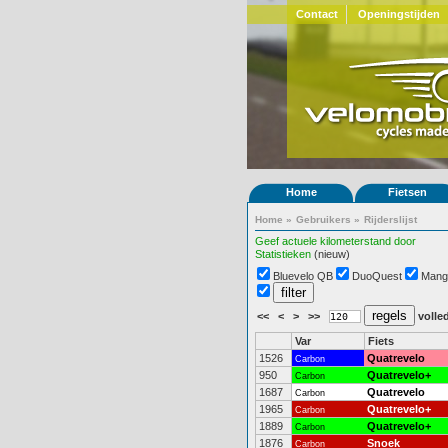
Contact
Openingstijden
Home
Fietsen
Home
»
Gebruikers
»
Rijderslijst
Geef actuele kilometerstand door
Statistieken
(nieuw)
Bluevelo QB
DuoQuest
Mang
<<
<
>
>>
volled
Var
Fiets
1526
Quatrevelo
Carbon
950
Quatrevelo+
Carbon
1687
Quatrevelo
Carbon
1965
Quatrevelo+
Carbon
1889
Quatrevelo+
Carbon
1876
Snoek
Carbon