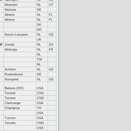
Woerden
NL
UT
Münster
DE
Almere
NL
FL
Almere
NL
FL
DK
NO
Boven-Leeuwen
NL
GE
UK
W
Gouda
NL
ZH
Wolvega
NL
FR
NL
TW
NL
Arnhem
NL
GE
Ruetenbrock
DE
Nunspeet
NL
GE
Batavia (OH)
USA
Toronto
CND
Toronto
CND
Clarkrange
USA
Chiangmai
TH
USA
Tucson
USA
Toronto
CND
USA