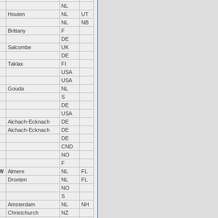
NL
Houten
NL
UT
NL
NB
Brittany
F
DE
Salcombe
UK
DE
Taklax
FI
USA
USA
Gouda
NL
S
DE
USA
Aichach-Ecknach
DE
Aichach-Ecknach
DE
DE
CND
NO
F
W
Almere
NL
FL
Dronten
NL
FL
NO
S
Amsterdam
NL
NH
Christchurch
NZ