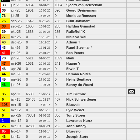
22-05-25
33
jun-25
6964
1004
Sjoerd van Beuzekom
01-01-26
36
jun-25
1901
590
Georg Dreinemann
10-09-25
76
jul-25
0
0
Monique Renssen
16-06-25
75
sep-25
1542
756
Budi Jonkhart
05-11-25
38
sep-25
1600
285
Halfdan Grimstad
15-03-26
39
okt-25
1838
285
RulleRolf K
30-04-26
77
okt-25
0
0
Niels vd Wal
16-10-25
40
dec-25
0
0
Adrian T
19-12-25
43
jan-26
0
0
Ruud Steeman
*
12-01-26
41
jan-26
0
0
Ben Peters
26-01-26
78
jan-26
5611
1399
Mark
01-06-26
47
mrt-26
1031
241
Huang Y
20-07-26
43
apr-26
0
0
Erwin T
02-04-26
44
mei-26
0
0
Herman Rolfes
11-05-26
45
mei-26
0
0
Heinz Bentlage
27-05-26
46
jun-26
0
0
Benny de Weerd
11-06-26
35
apr-11
6500
566
Tim Guthrie
15-03-12
0
jan-13
20463
407
Nick Schwertfeger
11-03-17
105
mrt-15
0
0
Bluevelo
16-03-15
51
okt-12
0
0
Lyle Wedel
04-10-16
0
apr-15
70331
856
Tony Storer
01-02-22
1
mei-12
0
0
Lawrence Kurtz
05-05-12
26
okt-10
42850
252
John Abbey
01-03-21
85
feb-14
0
0
Bluevelo
21-02-14
46
jun-11
0
0
Joseph Stote
06-06-11