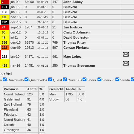
7
jun-09
64000
447
John Abbey
06-05-21
101
jan-15
0
0
Bluevelo
05-01-15
108
jun-15
0
0
Bluevelo
04-06-15
111
nov-15
0
0
Bluevelo
07-11-15
112
dec-15
0
0
Bluevelo
21-12-15
74
sep-13
1287
21
Jim Nielson
28-03-19
60
dec-12
0
0
Craig C Johnsen
12-12-12
47
jul-11
0
0
David Eggleston
07-07-11
386
dec-13
63570
769
Thomas Ritter
25-10-20
222
sep-09
29513
597
Cerrato Pierluca
14-10-16
233
jan-10
34371
961
Marc Lohez
02-12-19
429
mrt-16
14451
250
Thomas Stegemann
04-01-21
ige lijst
o
Quatrevelo
Quatrevelo+
Quest
Quest XS
Snoek
Snoek-L
Strada
Provincie
Aantal
%
Geslacht
Aantal
%
Noord Holland
126
5.0
Man
1795
85.0
Gelderland
91
4.0
Vrouw
86
4.0
Zuid Holland
79
3.0
Flevoland
63
2.0
Friesland
42
1.0
Noord Brabant
41
1.0
Utrecht
40
1.0
Groningen
36
1.0