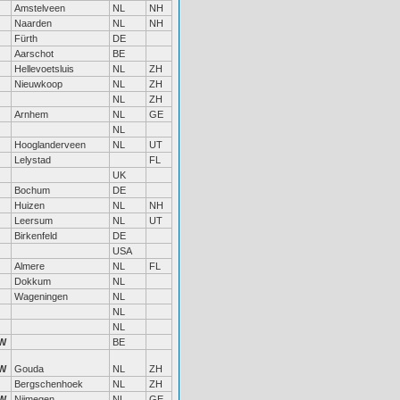
Amstelveen
NL
NH
Naarden
NL
NH
Fürth
DE
Aarschot
BE
Hellevoetsluis
NL
ZH
Nieuwkoop
NL
ZH
NL
ZH
Arnhem
NL
GE
NL
Hooglanderveen
NL
UT
Lelystad
FL
UK
Bochum
DE
Huizen
NL
NH
Leersum
NL
UT
Birkenfeld
DE
USA
Almere
NL
FL
Dokkum
NL
Wageningen
NL
NL
NL
W
BE
W
Gouda
NL
ZH
Bergschenhoek
NL
ZH
W
Nijmegen
NL
GE