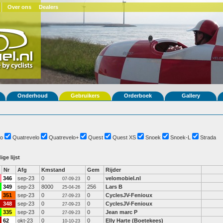
Over ons
Dealers
Onderhoud
Gebruikers
Orderboek
Gallery
o
Quatrevelo
Quatrevelo+
Quest
Quest XS
Snoek
Snoek-L
Strada
ige lijst
Nr
Afg
Kmstand
Gem
Rijder
346
sep-23
0
0
velomobiel.nl
07-09-23
349
sep-23
8000
256
Lars B
25-04-26
351
sep-23
0
0
CyclesJV-Fenioux
27-09-23
348
sep-23
0
0
CyclesJV-Fenioux
27-09-23
335
sep-23
0
0
Jean marc P
27-09-23
62
okt-23
0
0
Elly Harte (Boetekees)
10-10-23