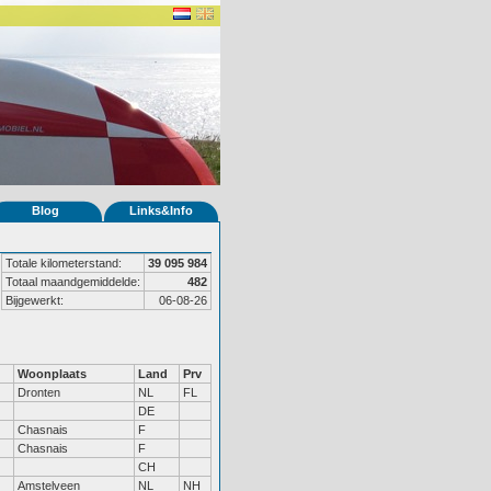
Blog
Links&Info
Totale kilometerstand:
39 095 984
Totaal maandgemiddelde:
482
Bijgewerkt:
06-08-26
Woonplaats
Land
Prv
Dronten
NL
FL
DE
Chasnais
F
Chasnais
F
CH
Amstelveen
NL
NH