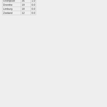
Overijssel
35
1.0
Drenthe
19
0.0
Limburg
18
0.0
Zeeland
12
0.0