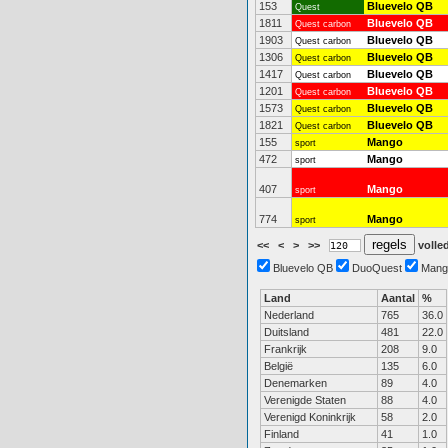
153
Bluevelo QB
Quest
1811
Bluevelo QB
Quest carbon
1903
Bluevelo QB
Quest carbon
1306
Bluevelo QB
Quest carbon
1417
Bluevelo QB
Quest carbon
1201
Bluevelo QB
Quest carbon
1573
Bluevelo QB
Quest carbon
1821
Bluevelo QB
Quest carbon
155
Mango
sport
472
Mango
sport
407
Mango
sport
774
Mango
sport
<<
<
>
>>
volled
Bluevelo QB
DuoQuest
Mang
Land
Aantal
%
Nederland
765
36.0
Duitsland
481
22.0
Frankrijk
208
9.0
België
135
6.0
Denemarken
89
4.0
Verenigde Staten
88
4.0
Verenigd Koninkrijk
58
2.0
Finland
41
1.0