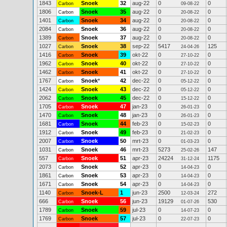
1843
Snoek
32
aug-22
0
0
Carbon
09-08-22
1806
Snoek
35
aug-22
0
0
Carbon
20-08-22
1401
Snoek
34
aug-22
0
0
Carbon
20-08-22
2084
Snoek
36
aug-22
0
0
Carbon
20-08-22
1389
Snoek
37
aug-22
0
0
Carbon
20-08-22
1027
Snoek
38
sep-22
5417
125
Carbon
24-04-26
1416
Snoek
39
okt-22
0
0
Carbon
27-10-22
1962
Snoek
40
okt-22
0
0
Carbon
27-10-22
1462
Snoek
41
okt-22
0
0
Carbon
27-10-22
1767
Snoek
*
42
dec-22
0
0
Carbon
05-12-22
1424
Snoek
43
dec-22
0
0
Carbon
05-12-22
2062
Snoek
45
dec-22
0
0
Carbon
15-12-22
1705
Snoek
47
jan-23
0
0
Carbon
26-01-23
1470
Snoek
48
jan-23
0
0
Carbon
26-01-23
1681
Snoek
44
feb-23
0
0
Carbon
15-02-23
1912
Snoek
49
feb-23
0
0
Carbon
21-02-23
2007
Snoek
50
mrt-23
0
0
Carbon
01-03-23
1031
Snoek
46
mrt-23
5273
147
Carbon
25-02-26
557
Snoek
51
apr-23
24224
1175
Carbon
31-12-24
2073
Snoek
52
apr-23
0
0
Carbon
14-04-23
1861
Snoek
53
apr-23
0
0
Carbon
14-04-23
1671
Snoek
54
apr-23
0
0
Carbon
14-04-23
1140
Snoek-L
1
jun-23
2500
272
Carbon
12-03-24
666
Snoek
56
jun-23
19129
530
Carbon
01-07-26
1789
Snoek
59
jul-23
0
0
Carbon
14-07-23
1769
Snoek
57
jul-23
0
0
Carbon
22-07-23