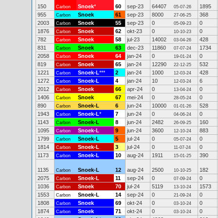
150
Snoek
*
60
sep-23
64407
1895
Carbon
05-07-26
955
Snoek
61
sep-23
8000
368
Carbon
27-06-25
2003
Snoek
55
sep-23
0
0
Carbon
05-09-23
1876
Snoek
62
okt-23
0
0
Carbon
10-10-23
782
Snoek
58
jul-23
14002
428
Carbon
03-04-26
831
Snoek
63
dec-23
11860
1734
Carbon
07-07-24
2058
Snoek
64
jan-24
0
0
Carbon
19-01-24
819
Snoek
65
jan-24
12290
532
Carbon
22-12-25
1221
Snoek-L
***
2
jan-24
1000
428
Carbon
12-03-24
1272
Snoek-L
4
jan-24
10
6
Carbon
12-03-24
2012
Snoek
66
apr-24
0
0
Carbon
13-04-24
1406
Snoek
67
mei-24
0
0
Carbon
28-05-24
890
Snoek-L
6
jun-24
10000
528
Carbon
01-01-26
1943
Snoek-L
*
7
jun-24
0
0
Carbon
04-06-24
1143
Snoek-L
8
jun-24
2482
160
Carbon
26-09-25
1095
Snoek-L
9
jun-24
3600
883
Carbon
12-10-24
1799
Snoek-L
5
jul-24
0
0
Carbon
05-07-24
1814
Snoek-L
3
jul-24
0
0
Carbon
11-07-24
1173
Snoek-L
10
aug-24
1911
390
Carbon
15-01-25
1135
Snoek-L
12
aug-24
2500
182
Carbon
10-10-25
2075
Snoek-L
11
sep-24
0
0
Carbon
07-09-24
1036
Snoek
70
jul-24
5119
1573
Carbon
13-10-24
1553
Snoek-L
14
sep-24
0
0
Carbon
21-09-24
1808
Snoek
69
okt-24
0
0
Carbon
03-10-24
1874
Snoek
71
okt-24
0
0
Carbon
03-10-24