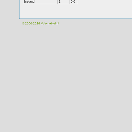
Iceland
1
0.0
© 2000-2026
Velomobiel.nl