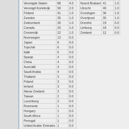
Verenigde Staten
88
4.0
Noord Brabant
41
1.0
Verenigd Koninkrijk
58
2.0
Utrecht
40
1.0
Finland
41
1.0
Groningen
36
1.0
Zweden
35
1.0
Overijssel
35
1.0
Zwitserland
28
1.0
Drenthe
19
0.0
Canada
25
1.0
Limburg
18
0.0
Oostenrijk
22
1.0
Zeeland
12
0.0
Noorwegen
13
0.0
Japan
6
0.0
Tsjechië
6
0.0
Italië
5
0.0
Spanje
4
0.0
China
4
0.0
Australië
4
0.0
Saudi Arabia
4
0.0
Thailand
3
0.0
Poland
3
0.0
Ierland
3
0.0
Nieuw Zeeland
3
0.0
Taiwan
2
0.0
Luxenburg
2
0.0
Roemenie
1
0.0
Hungary
1
0.0
South Africa
1
0.0
Portugal
1
0.0
United Arabic Emirates
1
0.0