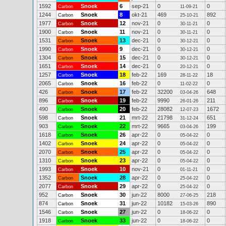
1592
Snoek
6
sep-21
0
0
Carbon
11-09-21
1244
Snoek
8
okt-21
469
892
Carbon
25-10-21
1977
Snoek
12
nov-21
0
0
Carbon
30-11-21
1900
Snoek
11
nov-21
0
0
Carbon
30-11-21
1531
Snoek
13
dec-21
0
0
Carbon
30-12-21
1990
Snoek
9
dec-21
0
0
Carbon
30-12-21
1304
Snoek
15
dec-21
0
0
Carbon
30-12-21
1651
Snoek
14
dec-21
0
0
Carbon
20-12-21
1257
Snoek
18
feb-22
169
18
Carbon
28-11-22
2065
Snoek
16
feb-22
0
0
Carbon
11-02-22
426
Snoek
17
feb-22
32200
648
Carbon
03-04-26
896
Snoek
19
feb-22
9990
211
Carbon
26-01-26
490
Snoek
20
feb-22
28082
1672
Carbon
12-07-23
598
Snoek
21
mrt-22
21798
651
Carbon
31-12-24
903
Snoek
22
mrt-22
9665
199
Carbon
03-04-26
1618
Snoek
26
apr-22
0
0
Carbon
05-04-22
1402
Snoek
24
apr-22
0
0
Carbon
05-04-22
2070
Snoek
25
apr-22
0
0
Carbon
05-04-22
1310
Snoek
23
apr-22
0
0
Carbon
05-04-22
1993
Snoek
10
nov-21
0
0
Carbon
01-11-21
1352
Snoek
28
apr-22
0
0
Carbon
25-04-22
2077
Snoek
29
apr-22
0
0
Carbon
25-04-22
952
Snoek
30
jun-22
8000
218
Carbon
27-06-25
874
Snoek
31
jun-22
10182
890
Carbon
15-03-26
1546
Snoek
27
jun-22
0
0
Carbon
18-06-22
1918
Snoek
33
jun-22
0
0
Carbon
18-06-22