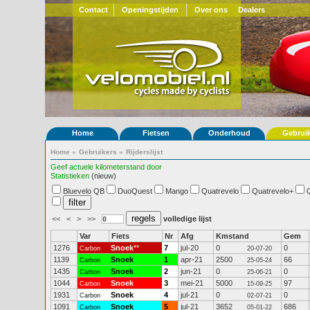
Contact
Openingstijden
Over ons
Dealers
Home
Fietsen
Onderhoud
Gebrui
Home
»
Gebruikers
»
Rijderslijst
Geef actuele kilometerstand door
Statistieken
(nieuw)
Bluevelo QB
DuoQuest
Mango
Quatrevelo
Quatrevelo+
<<
<
>
>>
volledige lijst
Var
Fiets
Nr
Afg
Kmstand
Gem
1276
Snoek
**
7
jul-20
0
0
Carbon
20-07-20
1139
Snoek
1
apr-21
2500
66
Carbon
25-05-24
1435
Snoek
2
jun-21
0
0
Carbon
25-06-21
1044
Snoek
3
mei-21
5000
97
Carbon
15-09-25
1931
Snoek
4
jul-21
0
0
Carbon
02-07-21
1091
Snoek
5
jul-21
3652
686
Carbon
05-01-22