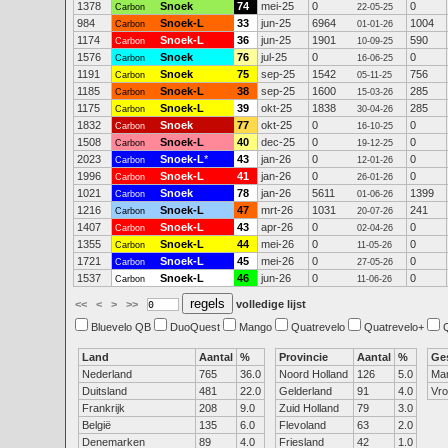
1378
Snoek
74
mei-25
0
0
Carbon
22-05-25
984
Snoek-L
33
jun-25
6964
1004
Carbon
01-01-26
1174
Snoek-L
36
jun-25
1901
590
Carbon
10-09-25
1576
Snoek
76
jul-25
0
0
Carbon
16-06-25
1191
Snoek
75
sep-25
1542
756
Carbon
05-11-25
1185
Snoek-L
38
sep-25
1600
285
Carbon
15-03-26
1175
Snoek-L
39
okt-25
1838
285
Carbon
30-04-26
1832
Snoek
77
okt-25
0
0
Carbon
16-10-25
1508
Snoek-L
40
dec-25
0
0
Carbon
19-12-25
2023
Snoek-L
*
43
jan-26
0
0
Carbon
12-01-26
1996
Snoek-L
41
jan-26
0
0
Carbon
26-01-26
1021
Snoek
78
jan-26
5611
1399
Carbon
01-06-26
1216
Snoek-L
47
mrt-26
1031
241
Carbon
20-07-26
1407
Snoek-L
43
apr-26
0
0
Carbon
02-04-26
1355
Snoek-L
44
mei-26
0
0
Carbon
11-05-26
1721
Snoek-L
45
mei-26
0
0
Carbon
27-05-26
1537
Snoek-L
46
jun-26
0
0
Carbon
11-06-26
<<
<
>
>>
volledige lijst
Bluevelo QB
DuoQuest
Mango
Quatrevelo
Quatrevelo+
Land
Aantal
%
Provincie
Aantal
%
Ge
Nederland
765
36.0
Noord Holland
126
5.0
Ma
Duitsland
481
22.0
Gelderland
91
4.0
Vr
Frankrijk
208
9.0
Zuid Holland
79
3.0
België
135
6.0
Flevoland
63
2.0
Denemarken
89
4.0
Friesland
42
1.0