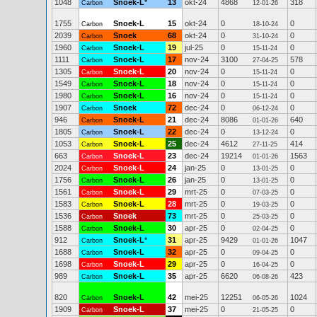
1048
Snoek-L
*
13
okt-24
4868
318
Carbon
12-01-26
1755
Snoek-L
15
okt-24
0
0
Carbon
18-10-24
2039
Snoek
68
okt-24
0
0
Carbon
31-10-24
1960
Snoek-L
19
jul-25
0
0
Carbon
15-11-24
1111
Snoek-L
17
nov-24
3100
578
Carbon
27-04-25
1305
Snoek-L
20
nov-24
0
0
Carbon
15-11-24
1549
Snoek-L
18
nov-24
0
0
Carbon
15-11-24
1980
Snoek-L
16
nov-24
0
0
Carbon
15-11-24
1907
Snoek
72
dec-24
0
0
Carbon
06-12-24
946
Snoek-L
21
dec-24
8086
640
Carbon
01-01-26
1805
Snoek-L
22
dec-24
0
0
Carbon
13-12-24
1053
Snoek-L
25
dec-24
4612
414
Carbon
27-11-25
663
Snoek-L
23
dec-24
19214
1563
Carbon
01-01-26
2024
Snoek-L
24
jan-25
0
0
Carbon
13-01-25
1756
Snoek-L
26
jan-25
0
0
Carbon
13-01-25
1561
Snoek-L
29
mrt-25
0
0
Carbon
07-03-25
1583
Snoek-L
28
mrt-25
0
0
Carbon
19-03-25
1536
Snoek
73
mrt-25
0
0
Carbon
25-03-25
1588
Snoek-L
30
apr-25
0
0
Carbon
02-04-25
912
Snoek-L
*
31
apr-25
9429
1047
Carbon
01-01-26
1688
Snoek-L
32
apr-25
0
0
Carbon
09-04-25
1698
Snoek-L
29
apr-25
0
0
Carbon
16-04-25
989
Snoek-L
35
apr-25
6620
423
Carbon
06-08-26
820
Snoek-L
42
mei-25
12251
1024
Carbon
06-05-26
1909
Snoek-L
37
mei-25
0
0
Carbon
21-05-25