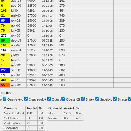
84
aug-03
4000
141
12-12-05
6
sep-00
14500
279
01-01-05
103
jul-04
4291
364
25-06-05
21
mei-03
37500
746
09-07-07
65
okt-02
15000
209
19-09-08
79
apr-03
38900
575
17-11-08
75
jun-05
5562
136
30-10-08
276
okt-08
0
0
18-10-08
88
dec-03
17500
196
03-05-11
196
apr-07
17000
501
24-02-10
109
sep-04
31114
828
19-10-07
28
jul-03
32000
578
10-02-08
14
feb-03
0
0
01-02-03
1
mei-02
3300
103
01-01-05
295
sep-11
13000
602
19-06-13
19
apr-01
32916
463
03-03-07
401
mrt-10
33342
580
02-01-15
55
mei-02
67000
568
23-02-12
ige lijst
o
Quatrevelo
Quatrevelo+
Quest
Quest XS
Snoek
Snoek-L
Strada
Provincie
Aantal
%
Geslacht
Aantal
%
Noord Holland
126
5.0
Man
1795
85.0
Gelderland
91
4.0
Vrouw
86
4.0
Zuid Holland
79
3.0
Flevoland
63
2.0