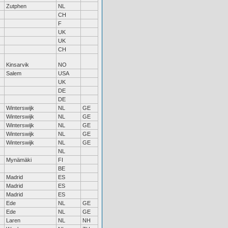
Zutphen
NL
CH
F
UK
UK
CH
Kinsarvik
NO
Salem
USA
UK
DE
DE
Winterswijk
NL
GE
Winterswijk
NL
GE
Winterswijk
NL
GE
Winterswijk
NL
GE
Winterswijk
NL
GE
NL
Mynämäki
FI
BE
Madrid
ES
Madrid
ES
Madrid
ES
Ede
NL
GE
Ede
NL
GE
Laren
NL
NH