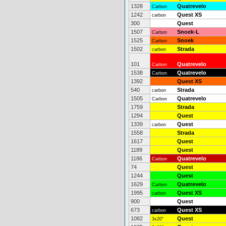
1328
Quatrevelo
Carbon
1242
Quest XS
carbon
300
Quest
1507
Snoek-L
Carbon
1525
Snoek
Carbon
1502
Strada
carbon
101
Quatrevelo
Carbon
1538
Quatrevelo
Carbon
1392
Quest XS
540
Strada
carbon
1505
Quatrevelo
Carbon
1759
Strada
1294
Quest
1339
Quest
carbon
1558
Strada
1617
Quest
1189
Quest
1186
Quatrevelo
Carbon
74
Quest
1244
Quest
1629
Quatrevelo
Carbon
1995
Quest XS
carbon
900
Quest
673
Quest XS
carbon
1082
Quest
3x20"