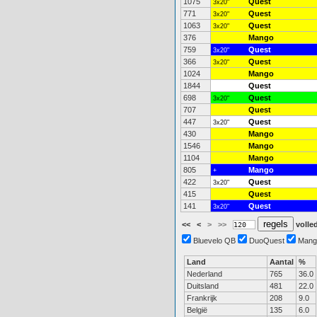
1075
Quest
3x20"
771
Quest
3x20"
1063
Quest
3x20"
376
Mango
759
Quest
3x20"
366
Quest
3x20"
1024
Mango
1844
Quest
698
Quest
3x20"
707
Quest
447
Quest
3x20"
430
Mango
1546
Mango
1104
Mango
805
Mango
+
422
Quest
3x20"
415
Quest
141
Quest
3x20"
<<
<
>
>>
volled
Bluevelo QB
DuoQuest
Mang
Land
Aantal
%
Nederland
765
36.0
Duitsland
481
22.0
Frankrijk
208
9.0
België
135
6.0