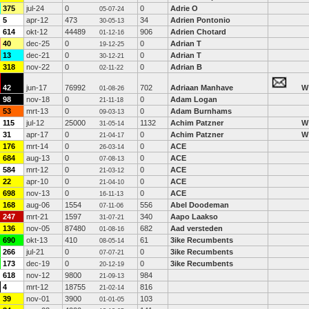
375
jul-24
0
0
Adrie O
05-07-24
5
apr-12
473
34
Adrien Pontonio
30-05-13
614
okt-12
44489
906
Adrien Chotard
01-12-16
40
dec-25
0
0
Adrian T
19-12-25
13
dec-21
0
0
Adrian T
30-12-21
318
nov-22
0
0
Adrian B
02-11-22
42
jun-17
76992
702
Adriaan Manhave
W
01-08-26
98
nov-18
0
0
Adam Logan
21-11-18
53
mrt-13
0
0
Adam Burnhams
09-03-13
115
jul-12
25000
1132
Achim Patzner
W
31-05-14
31
apr-17
0
0
Achim Patzner
W
21-04-17
176
mrt-14
0
0
ACE
26-03-14
684
aug-13
0
0
ACE
07-08-13
584
mrt-12
0
0
ACE
21-03-12
22
apr-10
0
0
ACE
21-04-10
698
nov-13
0
0
ACE
16-11-13
168
aug-06
1554
556
Abel Doodeman
07-11-06
247
mrt-21
1597
340
Aapo Laakso
31-07-21
136
nov-05
87480
682
Aad versteden
01-08-16
690
okt-13
410
61
3ike Recumbents
08-05-14
266
jul-21
0
0
3ike Recumbents
07-07-21
173
dec-19
0
0
3ike Recumbents
20-12-19
618
nov-12
9800
984
21-09-13
4
mrt-12
18755
816
21-02-14
39
nov-01
3900
103
01-01-05