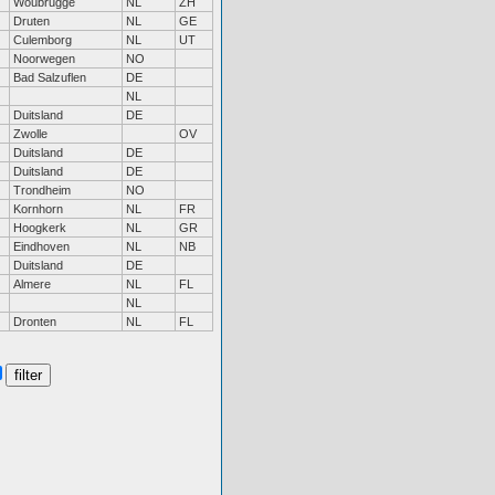
Woubrugge
NL
ZH
Druten
NL
GE
Culemborg
NL
UT
Noorwegen
NO
Bad Salzuflen
DE
NL
Duitsland
DE
Zwolle
OV
Duitsland
DE
Duitsland
DE
Trondheim
NO
Kornhorn
NL
FR
Hoogkerk
NL
GR
Eindhoven
NL
NB
Duitsland
DE
Almere
NL
FL
NL
Dronten
NL
FL