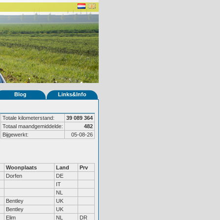
Blog
Links&Info
Totale kilometerstand:
39 089 364
Totaal maandgemiddelde:
482
Bijgewerkt:
05-08-26
Woonplaats
Land
Prv
Dorfen
DE
IT
NL
Bentley
UK
Bentley
UK
Elim
NL
DR