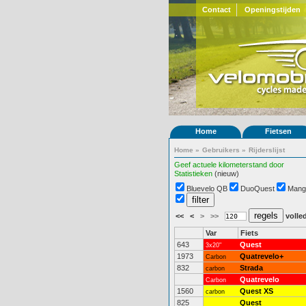
Contact
Openingstijden
Home
Fietsen
Home
»
Gebruikers
»
Rijderslijst
Geef actuele kilometerstand door
Statistieken
(nieuw)
Bluevelo QB
DuoQuest
Mang
<<
<
>
>>
volled
Var
Fiets
643
Quest
3x20"
1973
Quatrevelo+
Carbon
832
Strada
carbon
Quatrevelo
Carbon
1560
Quest XS
carbon
825
Quest