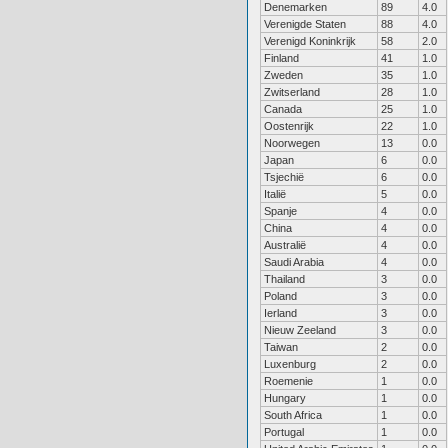
Denemarken
89
4.0
Verenigde Staten
88
4.0
Verenigd Koninkrijk
58
2.0
Finland
41
1.0
Zweden
35
1.0
Zwitserland
28
1.0
Canada
25
1.0
Oostenrijk
22
1.0
Noorwegen
13
0.0
Japan
6
0.0
Tsjechië
6
0.0
Italië
5
0.0
Spanje
4
0.0
China
4
0.0
Australië
4
0.0
Saudi Arabia
4
0.0
Thailand
3
0.0
Poland
3
0.0
Ierland
3
0.0
Nieuw Zeeland
3
0.0
Taiwan
2
0.0
Luxenburg
2
0.0
Roemenie
1
0.0
Hungary
1
0.0
South Africa
1
0.0
Portugal
1
0.0