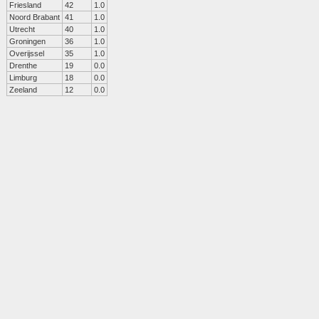
Friesland
42
1.0
Noord Brabant
41
1.0
Utrecht
40
1.0
Groningen
36
1.0
Overijssel
35
1.0
Drenthe
19
0.0
Limburg
18
0.0
Zeeland
12
0.0