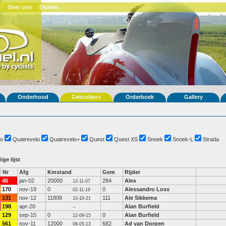
Over ons
Dealers
Onderhoud
Gebruikers
Orderboek
Gallery
o
Quatrevelo
Quatrevelo+
Quest
Quest XS
Snoek
Snoek-L
Strada
ige lijst
Nr
Afg
Kmstand
Gem
Rijder
46
jan-02
20000
284
Alex
12-11-07
170
nov-19
0
0
Alessandro Loss
02-11-19
131
nov-12
11808
111
Ale Sikkema
10-10-21
198
apr-20
Alan Burfield
--
129
sep-15
0
0
Alan Burfield
12-09-15
561
nov-11
12000
682
Ad van Dorpen
06-05-13