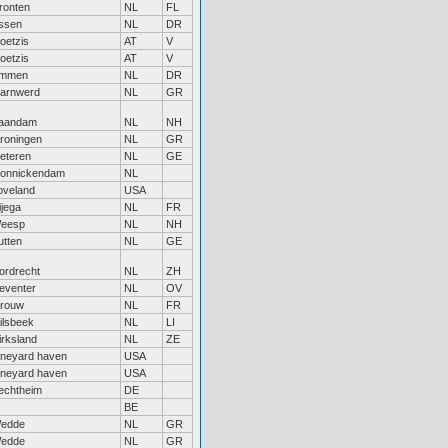
ronten
NL
FL
ssen
NL
DR
oetzis
AT
V
oetzis
AT
V
mmen
NL
DR
arnwerd
NL
GR
aandam
NL
NH
roningen
NL
GR
eteren
NL
GE
onnickendam
NL
oveland
USA
ijega
NL
FR
eesp
NL
NH
utten
NL
GE
ordrecht
NL
ZH
eventer
NL
OV
rouw
NL
FR
ilsbeek
NL
LI
irksland
NL
ZE
ineyard haven
USA
ineyard haven
USA
echtheim
DE
BE
edde
NL
GR
edde
NL
GR