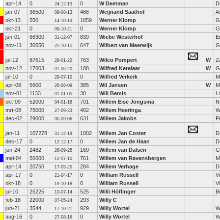
apr-14
0
0
W Deetman
D
24-12-13
jan-07
36500
466
Weijnand Saathof
A
09-08-13
okt-13
550
1859
Werner Klomp
G
14-10-13
okt-21
0
0
Werner Klomp
G
09-10-21
jun-01
66300
839
Wiebe Westerhof
E
31-12-07
nov-11
30550
647
Wilbert van Meerwijk
G
25-10-15
jul-12
87615
763
Wilco Pompert
W
Z
28-01-22
nov-12
17003
188
Wilfred Ketelaar
W
G
01-06-20
jul-10
0
0
Wilfred Verkerk
M
29-07-10
apr-08
5600
385
Wil Jansen
W
M
26-06-09
nov-01
1133
30
Will Bemis
L
01-01-05
okt-09
52000
701
Willem Eise Jongsma
N
04-01-16
mrt-08
75000
402
Willem Heeringa
W
27-09-23
dec-02
29000
631
Willem Jakobs
P
30-09-06
jan-11
107278
1002
Willem Jan Coster
D
31-12-19
dec-17
0
0
Willem Jan de Haan
D
12-12-17
jun-24
2482
160
Willem van Dalsen
G
26-09-25
mei-04
56600
761
Willem van Ravensbergen
M
12-07-10
apr-14
20750
284
Willem Verhage
D
17-05-20
apr-17
0
0
William Russell
V
21-04-17
okt-18
0
0
William Russell
V
19-10-18
jul-10
25225
525
Willi Höflinger
B
10-07-14
feb-18
22000
293
Willy C
07-05-24
jun-21
3544
929
Willy Wortel
W
17-10-21
aug-16
0
0
Willy Wortel
W
27-08-16