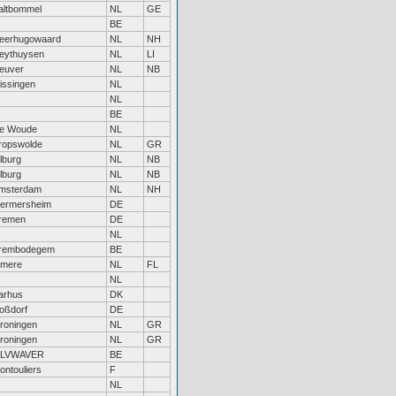
altbommel
NL
GE
BE
eerhugowaard
NL
NH
eythuysen
NL
LI
euver
NL
NB
lissingen
NL
NL
BE
e Woude
NL
ropswolde
NL
GR
ilburg
NL
NB
ilburg
NL
NB
msterdam
NL
NH
ermersheim
DE
remen
DE
NL
rembodegem
BE
lmere
NL
FL
NL
arhus
DK
oßdorf
DE
roningen
NL
GR
roningen
NL
GR
LVWAVER
BE
ontouliers
F
NL