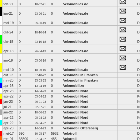
feb-21
0
0
Velomobiles.de
D
18-02-21
jun-21
0
0
Velomobiles.de
D
23-06-21
mei-19
0
0
Velomobiles.de
D
05-06-19
okt-24
0
0
Velomobiles.de
D
18-10-24
okt-18
0
0
Velomobiles.de
D
23-10-18
apr-13
0
0
Velomobiles.de
D
26-04-13
jun-19
0
0
Velomobiles.de
D
05-06-19
mei-10
0
0
Velomobiles.de
D
18-05-10
okt-22
0
0
Velomobil in Franken
B
07-10-22
mrt-25
0
0
Velomobil in Franken
B
25-03-25
apr-16
0
0
Velomobilize
D
13-04-16
apr-23
0
0
Velomobil Nord
K
14-04-23
apr-22
0
0
Velomobil Nord
K
05-04-22
jan-23
0
0
Velomobil Nord
K
26-01-23
jul-21
0
0
Velomobil Nord
K
02-07-21
jun-22
0
0
Velomobil Nord
K
18-06-22
apr-22
0
0
Velomobil Nord
K
05-04-22
apr-22
0
0
Velomobil Nord
K
25-04-22
apr-23
0
0
Velomobil Ottersberg
O
14-04-23
mei-17
590
5982
Velotroll
D
30-05-17
mrt-01
35500
485
Velotroll
D
07-04-07