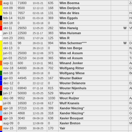
aug-11
71800
635
Wim Boerma
Z
10-01-21
mrt-09
9500
168
Wim Derijnck
12-12-13
feb-11
7657
131
Wim de Vries
H
02-01-16
feb-14
9120
369
Wim Eggels
H
01-03-16
mrt-18
0
0
Wim Gort
R
31-03-18
okt-11
29050
282
Wim Harwig
W
V
12-05-20
jan-13
22500
383
Wim Huisman
25-11-17
mrt-23
2001
125
Wim R
17-07-24
mrt-11
98
994
Wim Schermer
****
W
D
28-03-11
okt-13
0
0
Wim ten Berge
K
26-10-13
jun-01
25000
373
Wim vd Assum
T
30-12-06
jan-03
25210
365
Wim vd Assum
T
04-10-08
sep-11
600
961
Winand Jonker
A
13-10-11
nov-18
64000
702
Wolfgang Ritter
G
26-06-26
mrt-18
0
0
Wolfgang Wiese
B
28-03-18
apr-03
44945
167
Wouter Bakker
22-09-25
dec-12
0
0
Wouter Delanote
E
22-12-12
sep-11
69840
815
Wouter Nijenhuis
A
07-11-18
jun-17
50000
529
Wouter V
01-05-25
dec-08
9552
1030
Wout Ruijter
A
28-09-09
jul-06
16500
617
Wulf Kraneis
R
15-10-08
apr-18
37210
399
Xander Niezing
*
G
12-01-26
okt-24
4868
318
Xander Niezing
*
G
12-01-26
apr-19
3040
638
Xavier Bouquet
O
09-09-19
aug-09
0
0
Xavier Breton
M
12-08-09
nov-15
20000
170
Yair
30-08-25