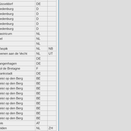
üsseldorf
DE
iedenburg
D
iedenburg
D
iedenburg
D
iedenburg
D
iedenburg
D
astricum
NL
el
NL
NL
aspik
NL
NB
oenen aan de Vecht
NL
UT
DE
angenhagen
DE
ol de Bretagne
F
lankstadt
DE
eist op den Berg
BE
eist op den Berg
BE
eist op den Berg
BE
eist op den Berg
BE
eist op den Berg
BE
eist op den Berg
BE
eist op den Berg
BE
eist op den Berg
BE
eist op den Berg
BE
ois
AT
eiden
NL
ZH