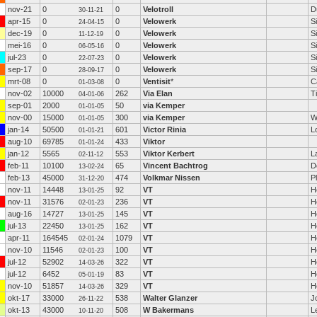
nov-21
0
0
Velotroll
D
30-11-21
apr-15
0
0
Velowerk
S
24-04-15
dec-19
0
0
Velowerk
S
11-12-19
mei-16
0
0
Velowerk
S
06-05-16
jul-23
0
0
Velowerk
S
22-07-23
sep-17
0
0
Velowerk
S
28-09-17
mrt-08
0
0
Ventisit
*
C
01-03-08
nov-02
10000
262
Via Elan
Ti
04-01-06
sep-01
2000
50
via Kemper
01-01-05
nov-00
15000
300
via Kemper
W
01-01-05
jan-14
50500
601
Victor Rinia
L
01-01-21
aug-10
69785
433
Viktor
01-01-24
jan-12
5565
553
Viktor Kerbert
L
02-11-12
feb-11
10100
65
Vincent Bachtrog
D
13-02-24
feb-13
45000
474
Volkmar Nissen
P
31-12-20
nov-11
14448
92
VT
H
13-01-25
nov-11
31576
236
VT
H
02-01-23
aug-16
14727
145
VT
H
13-01-25
jul-13
22450
162
VT
H
13-01-25
apr-11
164545
1079
VT
H
02-01-24
nov-10
11546
100
VT
H
02-01-23
jul-12
52902
322
VT
H
14-03-26
jul-12
6452
83
VT
H
05-01-19
nov-10
51857
329
VT
H
14-03-26
okt-17
33000
538
Walter Glanzer
J
26-11-22
okt-13
43000
508
W Bakermans
L
10-11-20