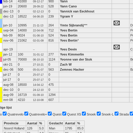
feb-14
41000
900
Yann
09-12-17
jun-19
20600
528
Yann Cano
28-09-22
dec-13
0
0
Yannick van Eeckhout
02-12-13
dec-13
18522
239
Ygram Y
04-06-20
jun-10
10995
264
Ymte Sijbrandij
***
D
21-11-13
sep-04
14000
712
Yves Bertin
P
22-04-06
feb-09
8024
524
Yves Bertin
P
01-06-10
nov-06
21062
816
Yves Bertin
*
P
02-01-09
apr-19
Yves Devin
C
--
jan-12
100
277
Yves Kimmerlin
31-01-12
jul-05
70000
1124
Yvonne van der Stok
B
06-10-10
okt-21
0
0
Zach W
27-10-21
dec-06
500
563
Zemnec Hacker
B
05-01-07
jul-17
0
0
25-07-17
jul-17
0
0
25-07-17
aug-08
18500
475
14-04-12
dec-10
0
0
24-12-10
aug-09
16719
1294
01-09-10
mrt-08
4210
607
12-10-08
ige lijst
o
Quatrevelo
Quatrevelo+
Quest
Quest XS
Snoek
Snoek-L
Strada
Provincie
Aantal
%
Geslacht
Aantal
%
Noord Holland
126
5.0
Man
1795
85.0