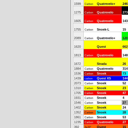
1599
Quatrevelo+
246
Carbon
1275
Quatrevelo
273
Carbon
1605
Quatrevelo
143
Carbon
1755
Snoek-L
15
Carbon
2089
Quatrevelo+
120
Carbon
1620
Quest
662
1813
Quatrevelo
148
Carbon
1672
Strada
26
1884
Quatrevelo
314
Carbon
1536
Snoek
73
Carbon
1439
Quest XS
144
carbon
2073
Snoek
52
Carbon
1310
Snoek
23
Carbon
1705
Snoek
47
Carbon
1931
Snoek
4
Carbon
1546
Snoek
27
Carbon
1402
Snoek
24
Carbon
1352
Snoek
28
Carbon
1861
Snoek
53
Carbon
1235
Quatrevelo
27
Carbon
392
Quest
15
3x20"