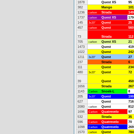
1878
Quest XS
95
382
Mango
101
1236
Strada
149
carbon
1737
Quest XS
179
carbon
145
Quest
25
3x20"
457
Quest
560
carbon
73
Strada
112
705
Quest XS
21
carbon
1473
Quest
419
1022
Quest
242
1211
Quest
27
3x20"
237
Strada
6
111
Quest
234
480
Quest
72
3x20"
39
Quest
450
1656
Strada
267
1143
Snoek-L
8
Carbon
205
Quest
100
3x20"
627
Quest
716
2080
Quest
812
carbon
1696
Quatrevelo
97
Carbon
532
Strada
35
596
Quatrevelo
70
Carbon
1098
Quatrevelo
269
Carbon
1570
Quest
784
carbon