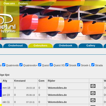
Over ons
Dealers
Onderhoud
Gebruikers
Orderboek
Gallery
o
Quatrevelo
Quatrevelo+
Quest
Quest XS
Snoek
Snoek-L
Strada
ige lijst
Afg
Kmstand
Gem
Rijder
W
mrt-18
0
0
Velomobiles.de
D
29-03-18
jun-19
0
0
Velomobiles.de
D
05-06-19
okt-11
0
0
Velomobiles.de
D
07-10-11