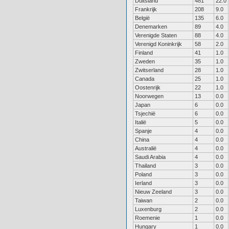
Duitsland
481
22.0
Frankrijk
208
9.0
België
135
6.0
Denemarken
89
4.0
Verenigde Staten
88
4.0
Verenigd Koninkrijk
58
2.0
Finland
41
1.0
Zweden
35
1.0
Zwitserland
28
1.0
Canada
25
1.0
Oostenrijk
22
1.0
Noorwegen
13
0.0
Japan
6
0.0
Tsjechië
6
0.0
Italië
5
0.0
Spanje
4
0.0
China
4
0.0
Australië
4
0.0
Saudi Arabia
4
0.0
Thailand
3
0.0
Poland
3
0.0
Ierland
3
0.0
Nieuw Zeeland
3
0.0
Taiwan
2
0.0
Luxenburg
2
0.0
Roemenie
1
0.0
Hungary
1
0.0