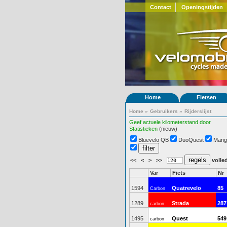
Contact
Openingstijden
Home
Fietsen
Home
»
Gebruikers
»
Rijderslijst
Geef actuele kilometerstand door
Statistieken
(nieuw)
Bluevelo QB
DuoQuest
Mang
<<
<
>
>>
volled
Var
Fiets
Nr
1594
Quatrevelo
85
Carbon
1289
Strada
287
carbon
1495
Quest
549
carbon