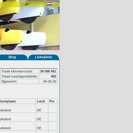
Blog
Links&Info
Totale kilometerstand:
39 098 461
Totaal maandgemiddelde:
482
Bijgewerkt:
06-08-26
oonplaats
Land
Prv
uitsland
DE
uitsland
DE
uitsland
DE