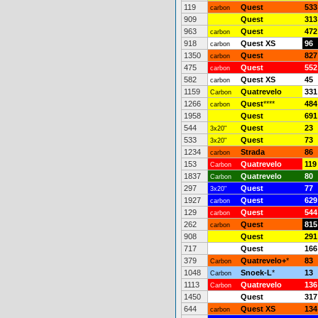
119
Quest
533
carbon
909
Quest
313
963
Quest
472
carbon
918
Quest XS
96
carbon
1350
Quest
827
carbon
475
Quest
552
carbon
582
Quest XS
45
carbon
1159
Quatrevelo
331
Carbon
1266
Quest
****
484
carbon
1958
Quest
691
544
Quest
23
3x20"
533
Quest
73
3x20"
1234
Strada
86
carbon
153
Quatrevelo
119
Carbon
1837
Quatrevelo
80
Carbon
297
Quest
77
3x20"
1927
Quest
629
carbon
129
Quest
544
carbon
262
Quest
815
carbon
908
Quest
291
717
Quest
166
379
Quatrevelo+
*
83
Carbon
1048
Snoek-L
*
13
Carbon
1113
Quatrevelo
136
Carbon
1450
Quest
317
644
Quest XS
134
carbon