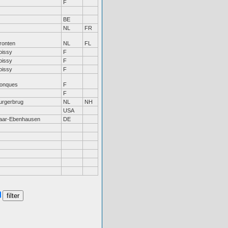
F
BE
NL
FR
ronten
NL
FL
oissy
F
oissy
F
oissy
F
onques
F
F
urgerbrug
NL
NH
USA
aar-Ebenhausen
DE