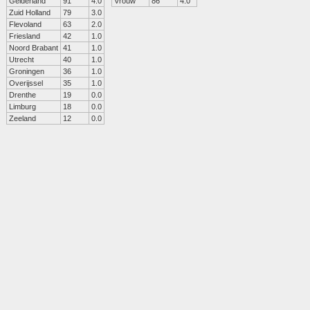
Gelderland
91
4.0
Vrouw
86
4.0
Zuid Holland
79
3.0
Flevoland
63
2.0
Friesland
42
1.0
Noord Brabant
41
1.0
Utrecht
40
1.0
Groningen
36
1.0
Overijssel
35
1.0
Drenthe
19
0.0
Limburg
18
0.0
Zeeland
12
0.0