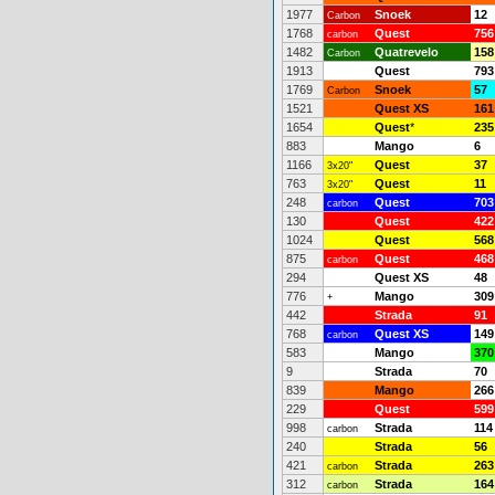
1977
Snoek
12
Carbon
1768
Quest
756
carbon
1482
Quatrevelo
158
Carbon
1913
Quest
793
1769
Snoek
57
Carbon
1521
Quest XS
161
1654
Quest
*
235
883
Mango
6
1166
Quest
37
3x20"
763
Quest
11
3x20"
248
Quest
703
carbon
130
Quest
422
1024
Quest
568
875
Quest
468
carbon
294
Quest XS
48
776
Mango
309
+
442
Strada
91
768
Quest XS
149
carbon
583
Mango
370
9
Strada
70
839
Mango
266
229
Quest
599
998
Strada
114
carbon
240
Strada
56
421
Strada
263
carbon
312
Strada
164
carbon