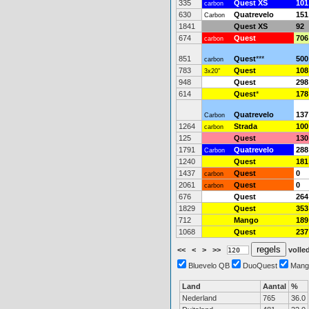
335
Quest XS
101
carbon
630
Quatrevelo
151
Carbon
1841
Quest XS
92
674
Quest
706
carbon
851
Quest
***
500
carbon
783
Quest
108
3x20"
948
Quest
298
614
Quest
*
178
Quatrevelo
137
Carbon
1264
Strada
100
carbon
125
Quest
130
1791
Quatrevelo
288
Carbon
1240
Quest
181
1437
Quest
0
carbon
2061
Quest
0
carbon
676
Quest
264
1829
Quest
353
712
Mango
189
1068
Quest
237
<<
<
>
>>
volled
Bluevelo QB
DuoQuest
Mang
Land
Aantal
%
Nederland
765
36.0