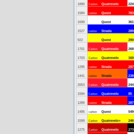
1890
Quatrevelo
224
Carbon
1584
Quest
783
carbon
1699
Quest
361
1527
Strada
289
carbon
922
Quest
290
1701
Quatrevelo
268
Carbon
1703
Quatrevelo
160
Carbon
1295
Strada
297
carbon
1441
Strada
238
carbon
2053
Quatrevelo
244
Carbon
1594
Quatrevelo
85
Carbon
1289
Strada
287
carbon
1495
Quest
549
carbon
1599
Quatrevelo+
246
Carbon
1275
Quatrevelo
273
Carbon