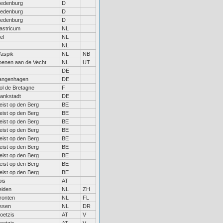
iedenburg
D
iedenburg
D
iedenburg
D
astricum
NL
el
NL
NL
aspik
NL
NB
oenen aan de Vecht
NL
UT
DE
angenhagen
DE
ol de Bretagne
F
lankstadt
DE
eist op den Berg
BE
eist op den Berg
BE
eist op den Berg
BE
eist op den Berg
BE
eist op den Berg
BE
eist op den Berg
BE
eist op den Berg
BE
eist op den Berg
BE
eist op den Berg
BE
ois
AT
eiden
NL
ZH
ronten
NL
FL
ssen
NL
DR
oetzis
AT
V