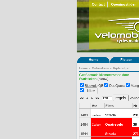
Contact
Openingstijden
Home
Fietsen
Home
»
Gebruikers
»
Rijderslijst
Geef actuele kilometerstand door
Statistieken
(nieuw)
Bluevelo QB
DuoQuest
Mang
<<
<
>
>>
volled
Var
Fiets
Nr
1483
Strada
231
carbon
1484
Quatrevelo
38
Carbon
1544
Strada
271