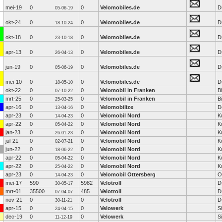
mei-19
0
0
Velomobiles.de
D
05-06-19
okt-24
0
0
Velomobiles.de
D
18-10-24
okt-18
0
0
Velomobiles.de
D
23-10-18
apr-13
0
0
Velomobiles.de
D
26-04-13
jun-19
0
0
Velomobiles.de
D
05-06-19
mei-10
0
0
Velomobiles.de
D
18-05-10
okt-22
0
0
Velomobil in Franken
B
07-10-22
mrt-25
0
0
Velomobil in Franken
B
25-03-25
apr-16
0
0
Velomobilize
D
13-04-16
apr-23
0
0
Velomobil Nord
K
14-04-23
apr-22
0
0
Velomobil Nord
K
05-04-22
jan-23
0
0
Velomobil Nord
K
26-01-23
jul-21
0
0
Velomobil Nord
K
02-07-21
jun-22
0
0
Velomobil Nord
K
18-06-22
apr-22
0
0
Velomobil Nord
K
05-04-22
apr-22
0
0
Velomobil Nord
K
25-04-22
apr-23
0
0
Velomobil Ottersberg
O
14-04-23
mei-17
590
5982
Velotroll
D
30-05-17
mrt-01
35500
485
Velotroll
D
07-04-07
nov-21
0
0
Velotroll
D
30-11-21
apr-15
0
0
Velowerk
S
24-04-15
dec-19
0
0
Velowerk
S
11-12-19