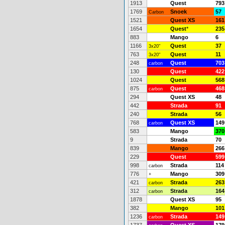
1913
Quest
793
1769
Snoek
57
Carbon
1521
Quest XS
161
1654
Quest
*
235
883
Mango
6
1166
Quest
37
3x20"
763
Quest
11
3x20"
248
Quest
703
carbon
130
Quest
422
1024
Quest
568
875
Quest
468
carbon
294
Quest XS
48
442
Strada
91
240
Strada
56
768
Quest XS
149
carbon
583
Mango
370
9
Strada
70
839
Mango
266
229
Quest
599
998
Strada
114
carbon
776
Mango
309
+
421
Strada
263
carbon
312
Strada
164
carbon
1878
Quest XS
95
382
Mango
101
1236
Strada
149
carbon