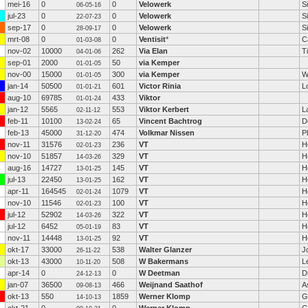
mei-16
0
0
Velowerk
S
06-05-16
jul-23
0
0
Velowerk
S
22-07-23
sep-17
0
0
Velowerk
S
28-09-17
mrt-08
0
0
Ventisit
*
C
01-03-08
nov-02
10000
262
Via Elan
Ti
04-01-06
sep-01
2000
50
via Kemper
01-01-05
nov-00
15000
300
via Kemper
W
01-01-05
jan-14
50500
601
Victor Rinia
L
01-01-21
aug-10
69785
433
Viktor
01-01-24
jan-12
5565
553
Viktor Kerbert
L
02-11-12
feb-11
10100
65
Vincent Bachtrog
D
13-02-24
feb-13
45000
474
Volkmar Nissen
P
31-12-20
nov-11
31576
236
VT
H
02-01-23
nov-10
51857
329
VT
H
14-03-26
aug-16
14727
145
VT
H
13-01-25
jul-13
22450
162
VT
H
13-01-25
apr-11
164545
1079
VT
H
02-01-24
nov-10
11546
100
VT
H
02-01-23
jul-12
52902
322
VT
H
14-03-26
jul-12
6452
83
VT
H
05-01-19
nov-11
14448
92
VT
H
13-01-25
okt-17
33000
538
Walter Glanzer
J
26-11-22
okt-13
43000
508
W Bakermans
L
10-11-20
apr-14
0
0
W Deetman
D
24-12-13
jan-07
36500
466
Weijnand Saathof
A
09-08-13
okt-13
550
1859
Werner Klomp
G
14-10-13