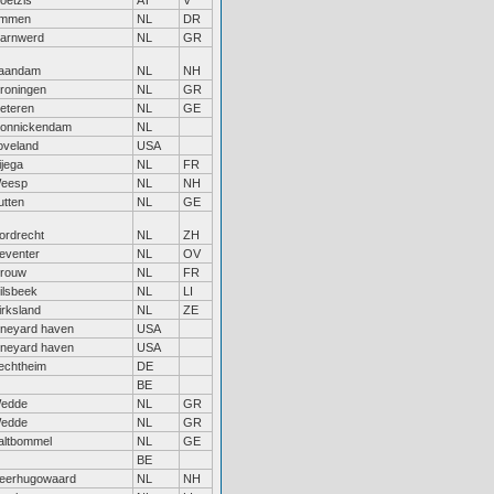
oetzis
AT
V
mmen
NL
DR
arnwerd
NL
GR
aandam
NL
NH
roningen
NL
GR
eteren
NL
GE
onnickendam
NL
oveland
USA
ijega
NL
FR
eesp
NL
NH
utten
NL
GE
ordrecht
NL
ZH
eventer
NL
OV
rouw
NL
FR
ilsbeek
NL
LI
irksland
NL
ZE
ineyard haven
USA
ineyard haven
USA
echtheim
DE
BE
edde
NL
GR
edde
NL
GR
altbommel
NL
GE
BE
eerhugowaard
NL
NH