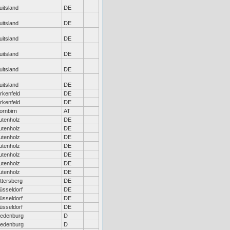
uitsland
DE
uitsland
DE
uitsland
DE
uitsland
DE
uitsland
DE
uitsland
DE
irkenfeld
DE
irkenfeld
DE
ornbirn
AT
utenholz
DE
utenholz
DE
utenholz
DE
utenholz
DE
utenholz
DE
utenholz
DE
utenholz
DE
ttersberg
DE
üsseldorf
DE
üsseldorf
DE
üsseldorf
DE
iedenburg
D
iedenburg
D