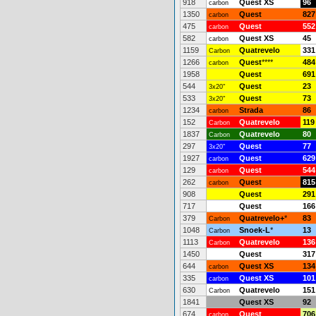
918
Quest XS
96
carbon
1350
Quest
827
carbon
475
Quest
552
carbon
582
Quest XS
45
carbon
1159
Quatrevelo
331
Carbon
1266
Quest
****
484
carbon
1958
Quest
691
544
Quest
23
3x20"
533
Quest
73
3x20"
1234
Strada
86
carbon
152
Quatrevelo
119
Carbon
1837
Quatrevelo
80
Carbon
297
Quest
77
3x20"
1927
Quest
629
carbon
129
Quest
544
carbon
262
Quest
815
carbon
908
Quest
291
717
Quest
166
379
Quatrevelo+
*
83
Carbon
1048
Snoek-L
*
13
Carbon
1113
Quatrevelo
136
Carbon
1450
Quest
317
644
Quest XS
134
carbon
335
Quest XS
101
carbon
630
Quatrevelo
151
Carbon
1841
Quest XS
92
674
Quest
706
carbon