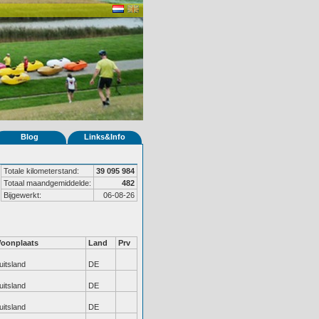
Blog
Links&Info
Totale kilometerstand:
39 095 984
Totaal maandgemiddelde:
482
Bijgewerkt:
06-08-26
oonplaats
Land
Prv
uitsland
DE
uitsland
DE
uitsland
DE