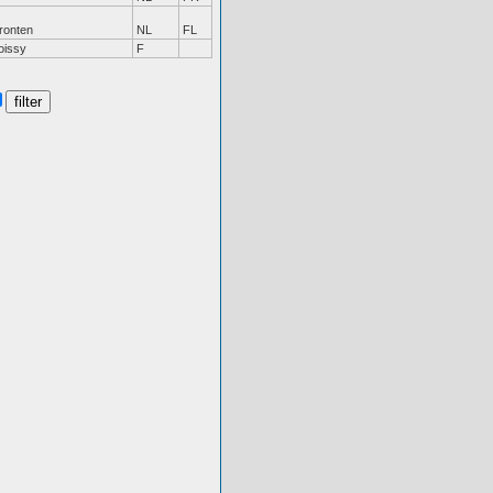
ronten
NL
FL
oissy
F