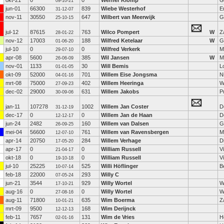
okt-21
0
0
Werner Klomp
G
09-10-21
jun-01
66300
839
Wiebe Westerhof
E
31-12-07
nov-11
30550
647
Wilbert van Meerwijk
G
25-10-15
jul-12
87615
763
Wilco Pompert
W
Z
28-01-22
nov-12
17003
188
Wilfred Ketelaar
W
G
01-06-20
jul-10
0
0
Wilfred Verkerk
M
29-07-10
apr-08
5600
385
Wil Jansen
W
M
26-06-09
nov-01
1133
30
Will Bemis
L
01-01-05
okt-09
52000
701
Willem Eise Jongsma
N
04-01-16
mrt-08
75000
402
Willem Heeringa
W
27-09-23
dec-02
29000
631
Willem Jakobs
P
30-09-06
jan-11
107278
1002
Willem Jan Coster
D
31-12-19
dec-17
0
0
Willem Jan de Haan
D
12-12-17
jun-24
2482
160
Willem van Dalsen
G
26-09-25
mei-04
56600
761
Willem van Ravensbergen
M
12-07-10
apr-14
20750
284
Willem Verhage
D
17-05-20
apr-17
0
0
William Russell
V
21-04-17
okt-18
0
0
William Russell
V
19-10-18
jul-10
25225
525
Willi Höflinger
B
10-07-14
feb-18
22000
293
Willy C
07-05-24
jun-21
3544
929
Willy Wortel
W
17-10-21
aug-16
0
0
Willy Wortel
W
27-08-16
aug-11
71800
635
Wim Boerma
Z
10-01-21
mrt-09
9500
168
Wim Derijnck
12-12-13
feb-11
7657
131
Wim de Vries
H
02-01-16