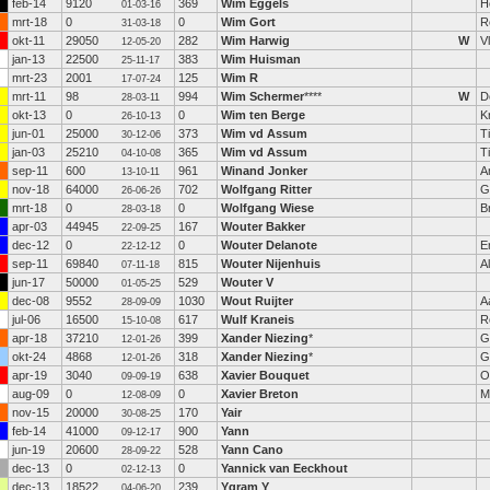
feb-14
9120
369
Wim Eggels
H
01-03-16
mrt-18
0
0
Wim Gort
R
31-03-18
okt-11
29050
282
Wim Harwig
W
V
12-05-20
jan-13
22500
383
Wim Huisman
25-11-17
mrt-23
2001
125
Wim R
17-07-24
mrt-11
98
994
Wim Schermer
****
W
D
28-03-11
okt-13
0
0
Wim ten Berge
K
26-10-13
jun-01
25000
373
Wim vd Assum
T
30-12-06
jan-03
25210
365
Wim vd Assum
T
04-10-08
sep-11
600
961
Winand Jonker
A
13-10-11
nov-18
64000
702
Wolfgang Ritter
G
26-06-26
mrt-18
0
0
Wolfgang Wiese
B
28-03-18
apr-03
44945
167
Wouter Bakker
22-09-25
dec-12
0
0
Wouter Delanote
E
22-12-12
sep-11
69840
815
Wouter Nijenhuis
A
07-11-18
jun-17
50000
529
Wouter V
01-05-25
dec-08
9552
1030
Wout Ruijter
A
28-09-09
jul-06
16500
617
Wulf Kraneis
R
15-10-08
apr-18
37210
399
Xander Niezing
*
G
12-01-26
okt-24
4868
318
Xander Niezing
*
G
12-01-26
apr-19
3040
638
Xavier Bouquet
O
09-09-19
aug-09
0
0
Xavier Breton
M
12-08-09
nov-15
20000
170
Yair
30-08-25
feb-14
41000
900
Yann
09-12-17
jun-19
20600
528
Yann Cano
28-09-22
dec-13
0
0
Yannick van Eeckhout
02-12-13
dec-13
18522
239
Ygram Y
04-06-20