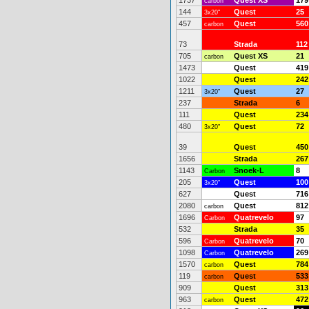
1737
Quest XS
179
carbon
144
Quest
25
3x20"
457
Quest
560
carbon
73
Strada
112
705
Quest XS
21
carbon
1473
Quest
419
1022
Quest
242
1211
Quest
27
3x20"
237
Strada
6
111
Quest
234
480
Quest
72
3x20"
39
Quest
450
1656
Strada
267
1143
Snoek-L
8
Carbon
205
Quest
100
3x20"
627
Quest
716
2080
Quest
812
carbon
1696
Quatrevelo
97
Carbon
532
Strada
35
596
Quatrevelo
70
Carbon
1098
Quatrevelo
269
Carbon
1570
Quest
784
carbon
119
Quest
533
carbon
909
Quest
313
963
Quest
472
carbon