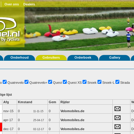
Over ons
Dealers
Onderhoud
Gebruikers
Orderboek
Gallery
o
Quatrevelo
Quatrevelo+
Quest
Quest XS
Snoek
Snoek-L
Strada
ige lijst
Afg
Kmstand
Gem
Rijder
W
nov-15
0
0
Velomobiles.de
D
11-11-15
apr-17
0
0
Velomobiles.de
D
25-04-17
dec-17
0
0
Velomobiles.de
D
02-12-17