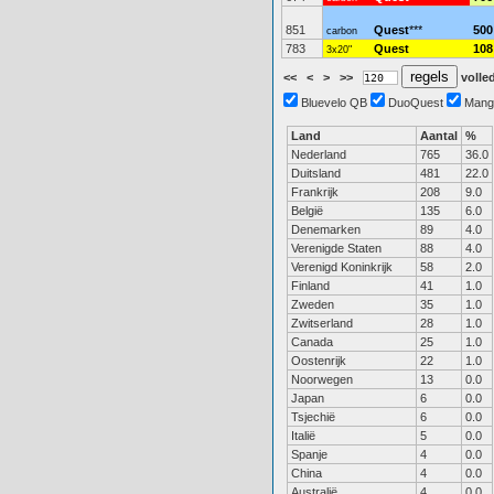
851
Quest
***
500
carbon
783
Quest
108
3x20"
<<
<
>
>>
volled
Bluevelo QB
DuoQuest
Mang
Land
Aantal
%
Nederland
765
36.0
Duitsland
481
22.0
Frankrijk
208
9.0
België
135
6.0
Denemarken
89
4.0
Verenigde Staten
88
4.0
Verenigd Koninkrijk
58
2.0
Finland
41
1.0
Zweden
35
1.0
Zwitserland
28
1.0
Canada
25
1.0
Oostenrijk
22
1.0
Noorwegen
13
0.0
Japan
6
0.0
Tsjechië
6
0.0
Italië
5
0.0
Spanje
4
0.0
China
4
0.0
Australië
4
0.0