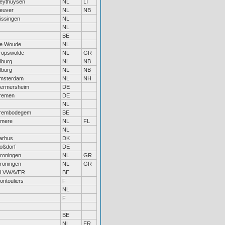
eythuysen
NL
LI
euver
NL
NB
lissingen
NL
NL
BE
e Woude
NL
ropswolde
NL
GR
ilburg
NL
NB
ilburg
NL
NB
msterdam
NL
NH
ermersheim
DE
remen
DE
NL
rembodegem
BE
lmere
NL
FL
NL
arhus
DK
oßdorf
DE
roningen
NL
GR
roningen
NL
GR
LVWAVER
BE
ontouliers
F
NL
F
BE
NL
FR