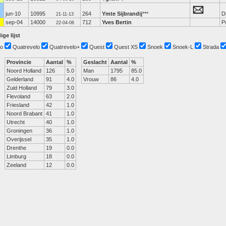
jun-10
10995
264
Ymte Sijbrandij
***
D
21-11-13
sep-04
14000
712
Yves Bertin
P
22-04-06
ige lijst
o
Quatrevelo
Quatrevelo+
Quest
Quest XS
Snoek
Snoek-L
Strada
Provincie
Aantal
%
Geslacht
Aantal
%
Noord Holland
126
5.0
Man
1795
85.0
Gelderland
91
4.0
Vrouw
86
4.0
Zuid Holland
79
3.0
Flevoland
63
2.0
Friesland
42
1.0
Noord Brabant
41
1.0
Utrecht
40
1.0
Groningen
36
1.0
Overijssel
35
1.0
Drenthe
19
0.0
Limburg
18
0.0
Zeeland
12
0.0