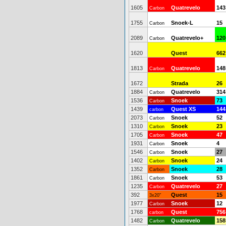
1605
Quatrevelo
143
Carbon
1755
Snoek-L
15
Carbon
2089
Quatrevelo+
120
Carbon
1620
Quest
662
1813
Quatrevelo
148
Carbon
1672
Strada
26
1884
Quatrevelo
314
Carbon
1536
Snoek
73
Carbon
1439
Quest XS
144
carbon
2073
Snoek
52
Carbon
1310
Snoek
23
Carbon
1705
Snoek
47
Carbon
1931
Snoek
4
Carbon
1546
Snoek
27
Carbon
1402
Snoek
24
Carbon
1352
Snoek
28
Carbon
1861
Snoek
53
Carbon
1235
Quatrevelo
27
Carbon
392
Quest
15
3x20"
1977
Snoek
12
Carbon
1768
Quest
756
carbon
1482
Quatrevelo
158
Carbon